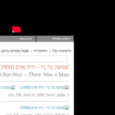
חיפוש מוסיקה
מידע נוסף
הרשימות שלי
|
התחברות
|
הפעל מוסיקה ברקע
שמשון בר נוי – היה אדם (1950)
 Bar-Noy – There Was a Man
1. אצטט, ישראל, 1950, הד ארצי, 720, מונו