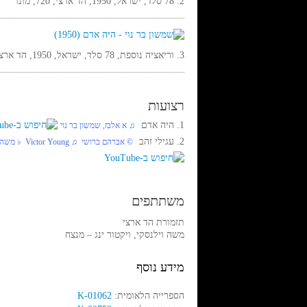
2. 78 סלד, ישראל, 1950, הד ארצי, 720, מונו
3. וריאציה נוספת, 78 סלד, ישראל, 1950, הד ארצי, 720, מונו
רצועות
1. היה אדם
‏ ♫ א אלבז, שמשון בר נוי
2. עגילי זהב
‏ © אברהם ברושי‏ ♫ Victor Young‏ ♭ משה וילנסקי, ויקטור ינג
משתתפים
תזמורת הד ארצי
משה וילנסקי, ויקטור ינג – מנצח
מידע נוסף
הספרייה הלאומית:
K-01062