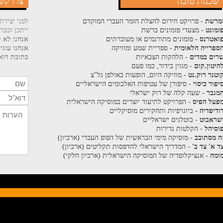
שכנות טובה
צרו קש
מרשת
- פרויקט חירום להצלת הזמר העברי המוקדם
לפני יצירת
זמונט
- מצעדי פזמונים ברשת
ייתכן וכבר
ואטרנס
- פזמונים מתורגמים או מעוברתים
אנחנו לא ק
ספרייה הלאומית
- ספריית שמע ומוזיקה
אנחנו עוני
רים במדים
- הלהקות הצבאיות
כתובת דוא"
היטון.קום
- מגזין בידור, כמו פעם
וטנר רוק.נט
- מוזיקה היום, הופעות באולפן גל"צ
יפור כיסוי
- סיפורן של עטיפות האלבומים הישראליים
מגבר
- שעה קלה של רוק ישראלי
פעל הפיס
- הפרויקט לתיעוד יוצרים במוסיקה הישראלית
ודיפדיה
- ביוגרפיות ותחקירים מוסיקליים
שראבוט
- בוטלגים ישראליים
וסיהל
- הקלטות נדירות
ה מסתובב
- מוסיקה מימי הבראשית של הפופ העברי (ארכיון)
ד א' צד ב'
- המדריך הישראלי להדפסות תקליטים (ארכיון)
ומה
- אנציקלופדיה של המוסיקה הישראלית (ארכיון חלקי)