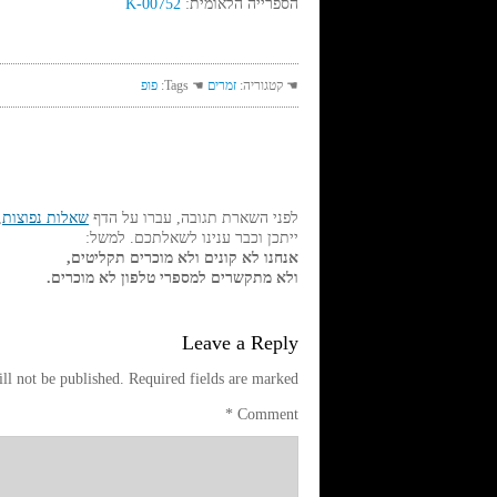
הספרייה הלאומית:
K-00752
☚ קטגוריה:
זמרים
☚ Tags:
פופ
לפני השארת תגובה, עברו על הדף
שאלות נפוצות
,
ייתכן וכבר ענינו לשאלתכם. למשל:
אנחנו לא קונים ולא מוכרים תקליטים,
ולא מתקשרים למספרי טלפון לא מוכרים.
Leave a Reply
ll not be published.
Required fields are marked
*
Comment