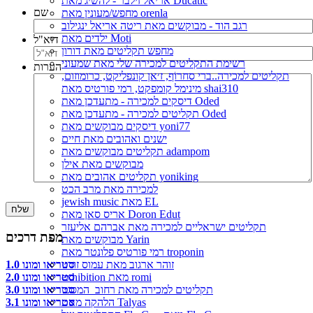
אריאל זילבר - להשיג מאת Ducatic
שם
מחפש/מעונין מאת orenla
רגב הוד - מבוקשים מאת ריטה אריאל ינגילוב
ילדים מאת Moti
דוא"ל
מחפש תקליטים מאת דורון
רשימת התקליטים למכירה שלי מאת שמעוני
הערות
תקליטים למכירה..ברי סחרוֹף, ז׳אן קונפליקט, כרומוזום,
מינימל קומפקט, רמי פורטיס מאת shai310
דיסקים למכירה - מתעדכן מאת Oded
תקליטים למכירה - מתעדכן מאת Oded
דיסקים מבוקשים מאת yoni77
ישנים ואהובים מאת חיים
תקליטים מבוקשים מאת adampom
מבוקשים מאת אילן
תקליטים אהובים מאת yoniking
למכירה מאת מרב הכט
jewish music מאת EL
שלח
אריס סאן מאת Doron Edut
תקליטים ישראליים למכירה מאת אברהם אליעזר
מפת דרכים
מבוקשים מאת Yarin
רמי פורטיס פלונטר מאת troponin
סטריאו ומונו 1.0
זוהר ארגוב מאת עמוס זורנו
סטריאו ומונו 2.0
exhibition מאת romi
סטריאו ומונו 3.0
תקליטים למכירה מאת רחוב_המסגר
סטריאו ומונו 3.1
הלהקה מאת Talyas