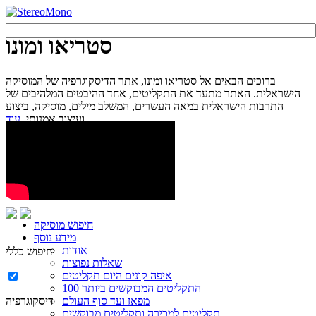
סטריאו ומונו
ברוכים הבאים אל סטריאו ומונו, אתר הדיסקוגרפיה של המוסיקה
הישראלית. האתר מתעד את התקליטים, אחד ההיבטים המלהיבים של
התרבות הישראלית במאה העשרים, המשלב מילים, מוסיקה, ביצוע
עוד...
ועיצוב אמנותי.
חיפוש מוסיקה
מידע נוסף
אודות
חיפוש כללי
שאלות נפוצות
איפה קונים היום תקליטים
100 התקליטים המבוקשים ביותר
מפאז ועד סוף העולם
דיסקוגרפיה
תקליטים למכירה ותקליטים מבוקשים