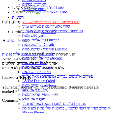
הארכיון: פנזינים
1. אדני אדני
הארכיון: להיטון
2. ברכת כהנים
רשימות
מידע נוסף
מהן רשימות וכיצד תוכל להשתמש בהן
שירי מלוטרון מאת סטריאו ומונו
העטיפות הפסיכדליות מאת סטריאו ומונו
K-00919
הספרייה הלאומית:
גשש מאת yaron
גדי אלטמן מאת Ducatic
☚ קטגוריה:
זמרים
פורטיס מאת Ducatic
פורטיס - להשיג מאת Ducatic
גן חיות מאת Ducatic
,
לפני השארת תגובה, עברו על הדף
שאלות נפוצות
אריאל זילבר מאת Ducatic
ייתכן וכבר ענינו לשאלתכם. למשל:
ילדות מאת fishi
אנחנו לא קונים ולא מוכרים תקליטים,
ישראלי מאת doriel
ולא מתקשרים למספרי טלפון לא מוכרים.
דרוש מאת roberto
עשרים אלבומים עבריים (מועדפים) מאת אלעד
Leave a Reply
AVDAD מאת Oded
זמרים מאת GadNevo
Your email address will not be published.
Required fields are
jazz מאת taliarg
marked
*
אריאל מאת MenaheM
jews מאת guy
Comment
*
מהדורת צלילים למזכרת מאת סטריאו ומונו
חומרים שהייתי רוצה להשמיע בתוכנית שלי מאת נִיצָן סִימוֹן
Nitzan Simon