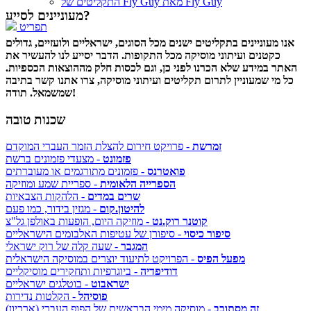
התקליטים של Fly Guy מאת Fly Guy
מעוניינים לסייע?
תפריט
אנו מעוניינים בתקליטים ישנים מכל הסוגים, ישראליים ולועזיים, גדולים
כקטנים ועיתוני מוסיקה מכל התקופות. הדבר יסייע לנו להעשיר את
האתר במידע שלא הכרנו לפני כן, וגם לכסות חלק מההוצאות הכספיות.
כל מי שמעוניין לתרום תקליטים ועיתוני מוסיקה, צרו אתנו קשר בתיבה
שמשמאל. תודה!
שכנות טובה
זמרשת
- פרויקט חירום להצלת הזמר העברי המוקדם
פזמונט
- מצעדי פזמונים ברשת
פואטרנס
- פזמונים מתורגמים או מעוברתים
הספרייה הלאומית
- ספריית שמע ומוזיקה
שרים במדים
- הלהקות הצבאיות
להיטון.קום
- מגזין בידור, כמו פעם
קוטנר רוק.נט
- מוזיקה היום, הופעות באולפן גל"צ
סיפור כיסוי
- סיפורן של עטיפות האלבומים הישראליים
המגבר
- שעה קלה של רוק ישראלי
מפעל הפיס
- הפרויקט לתיעוד יוצרים במוסיקה הישראלית
דודיפדיה
- ביוגרפיות ותחקירים מוסיקליים
ישראבוט
- בוטלגים ישראליים
פוסיהל
- הקלטות נדירות
זה מסתובב
- מוסיקה מימי הבראשית של הפופ העברי (ארכיון)