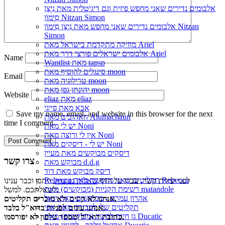
אלבומים נדירים שאני מחפש פיזית וגם דיגיטלית מאת נִיצָן
סִימוֹן Nitzan Simon
אלבומים נדירים שאני מחפש מאת נִיצָן סִימוֹן Nitzan
Simon
מוזיקה מתקדמת בישראל מאת Ariel
אלבומים ישראלים פורצי דרך מאת Ariel
Name
Wantlist מאת tapsp
סינגלים להוסיף מאת moon
Email
טרילוגיה מאת moon
יהונתן גפן מאת moon
Website
eliaz מאת eliaz
אבא מאת פייגי
Save my name, email, and website in this browser for the next
האהובים מאת Alumachaun
time I comment.
יש לי מאת Noni
אין לי ורוצה מאת Noni
יש לי - דיסקים מאת Noni
דיסקים מבוקשים מאת מעיין
צרו קשר
מבוקש מאת d.d.g
דיסק מבוקש מאת דוד
Rebecca תקליטים שאני מחפשת מאת Rebecca
לפני יצירת קשר, עברו על הדף
שאלות נפוצות
, ייתכן וכבר ענינו
רשימת הקניות (מבוקשים) מאת matandole
לשאלתכם. למשל:
אהרון עמרם - מבוקשים מאת יגאל
אנחנו לא קונים ולא מוכרים תקליטים,
תקליטים שלי למכירה מאת אפי
אנחנו עונים לפניות בדוא"ל בלבד,
גן חיות להשיג (מבוקשים) מאת Ducatic
כתובת דוא"ל ומספר טלפון לא יפורסמו.