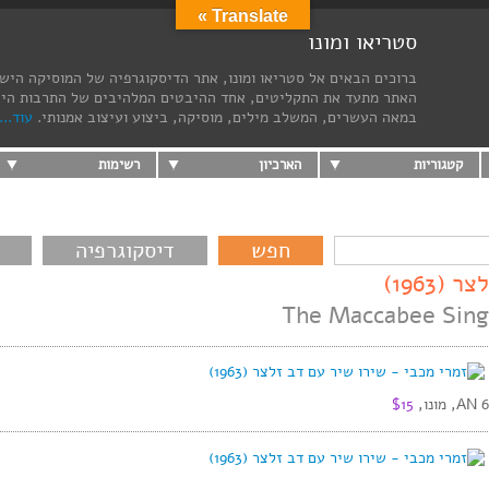
Translate »
סטריאו ומונו
ברוכים הבאים אל סטריאו ומונו, אתר הדיסקוגרפיה של המוסיקה היש
האתר מתעד את התקליטים, אחד ההיבטים המלהיבים של התרבות הי
במאה העשרים, המשלב מילים, מוסיקה, ביצוע ועיצוב אמנותי.
עוד...
קטגוריות
הארכיון
רשימות
דיסקוגרפיה
1963)
The Maccabee Sing
$15