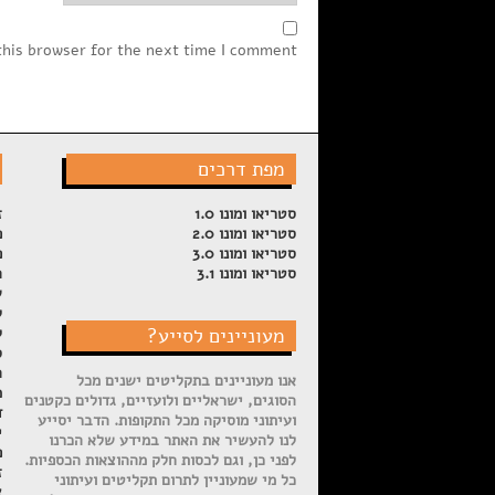
this browser for the next time I comment.
מפת דרכים
סטריאו ומונו 1.0
ז
סטריאו ומונו 2.0
פ
סטריאו ומונו 3.0
פ
סטריאו ומונו 3.1
ה
ש
ל
מעוניינים לסייע?
ק
ס
ה
אנו מעוניינים בתקליטים ישנים מכל
מ
הסוגים, ישראליים ולועזיים, גדולים כקטנים
ד
ועיתוני מוסיקה מכל התקופות. הדבר יסייע
י
לנו להעשיר את האתר במידע שלא הכרנו
פ
לפני כן, וגם לכסות חלק מההוצאות הכספיות.
ז
כל מי שמעוניין לתרום תקליטים ועיתוני
צ