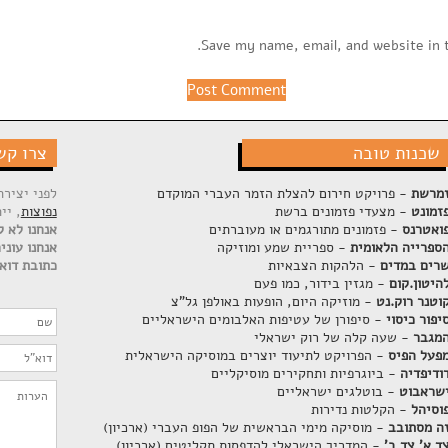
Save my name, email, and website in 
שכנות טובה
צרו קש
מרשת
- פרויקט חירום להצלת הזמר העברי המוקדם
לפני יציר
זמונט
- מצעדי פזמונים ברשת
נפוצות
, יי
ואטרנס
- פזמונים מתורגמים או מעוברתים
אנחנו לא ק
ספרייה הלאומית
- ספריית שמע ומוזיקה
אנחנו עוני
רים במדים
- הלהקות הצבאיות
כתובת דוא"
היטון.קום
- מגזין בידור, כמו פעם
וטנר רוק.נט
- מוזיקה היום, הופעות באולפן גל"צ
יפור כיסוי
- סיפורן של עטיפות האלבומים הישראליים
מגבר
- שעה קלה של רוק ישראלי
פעל הפיס
- הפרויקט לתיעוד יוצרים במוסיקה הישראלית
ודיפדיה
- ביוגרפיות ותחקירים מוסיקליים
שראבוט
- בוטלגים ישראליים
וסיהל
- הקלטות נדירות
ה מסתובב
- מוסיקה מימי הבראשית של הפופ העברי (ארכיון)
ד א' צד ב'
- המדריך הישראלי להדפסות תקליטים (ארכיון)