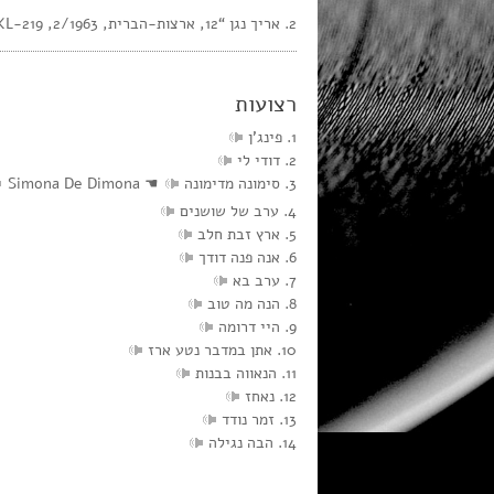
2. אריך נגן “12, ארצות-הברית, 2/1963, Elektra, EKL-219, מונו
רצועות
1. פינג’ן
2. דודי לי
3. סימונה מדימונה
☚
Simona De Dimona
4. ערב של שושנים
5. ארץ זבת חלב
6. אנה פנה דודך
7. ערב בא
8. הנה מה טוב
9. היי דרומה
10. אתן במדבר נטע ארז
11. הנאווה בבנות
12. נאחז
13. זמר נודד
14. הבה נגילה