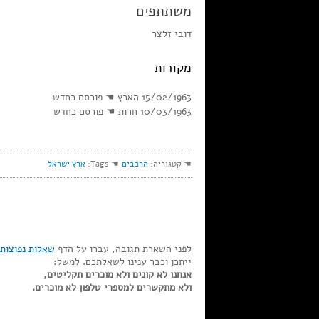
משתתפים
דובי זלצר
מקורות
15/02/1963 הארץ ☚ פורסם כחדש
10/03/1963 חרות ☚ פורסם כחדש
☚ קטגוריה:
הרכבים
☚ Tags:
ארץ ישראל
לפני השארת תגובה, עברו על הדף
שאלות נפוצות
ייתכן וכבר ענינו לשאלתכם. למשל:
אנחנו לא קונים ולא מוכרים תקליטים,
ולא מתקשרים למספרי טלפון לא מוכרים.