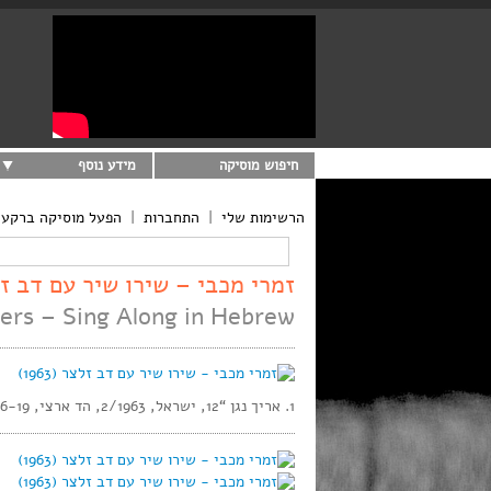
חיפוש מוסיקה
מידע נוסף
הרשימות שלי
|
התחברות
|
הפעל מוסיקה ברקע
זמרי מכבי – שירו שיר עם דב זלצר (
ers – Sing Along in Hebrew
1. אריך נגן “12, ישראל, 2/1963, הד ארצי, AN 66-19, מונו,