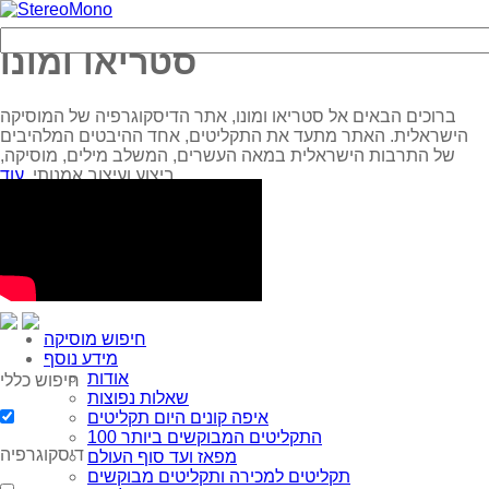
סטריאו ומונו
ברוכים הבאים אל סטריאו ומונו, אתר הדיסקוגרפיה של המוסיקה
הישראלית. האתר מתעד את התקליטים, אחד ההיבטים המלהיבים
של התרבות הישראלית במאה העשרים, המשלב מילים, מוסיקה,
עוד...
ביצוע ועיצוב אמנותי.
חיפוש מוסיקה
מידע נוסף
אודות
חיפוש כללי
שאלות נפוצות
איפה קונים היום תקליטים
100 התקליטים המבוקשים ביותר
דיסקוגרפיה
מפאז ועד סוף העולם
תקליטים למכירה ותקליטים מבוקשים