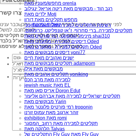
מחפש/מעונין מאת orenla
רגב הוד - מבוקשים מאת ריטה אריאל ינגילוב
צרו קשר
ילדים מאת Moti
מחפש תקליטים מאת דורון
לפני יצירת קשר, עברו על הדף
שאלות נפוצות
, ייתכן וכבר ענינו
רשימת התקליטים למכירה שלי מאת שמעוני
לשאלתכם. למשל:
תקליטים למכירה..ברי סחרוֹף, ז׳אן קונפליקט, כרומוזום,
אנחנו לא קונים ולא מוכרים תקליטים,
מינימל קומפקט, רמי פורטיס מאת shai310
אנחנו עונים לפניות בדוא"ל בלבד,
דיסקים למכירה - מתעדכן מאת Oded
כתובת דוא"ל ומספר טלפון לא יפורסמו.
תקליטים למכירה - מתעדכן מאת Oded
דיסקים מבוקשים מאת yoni77
ישנים ואהובים מאת חיים
תקליטים מבוקשים מאת adampom
דוא"ל
מבוקשים מאת אילן
תקליטים אהובים מאת yoniking
למכירה מאת מרב הכט
jewish music מאת EL
אריס סאן מאת Doron Edut
תקליטים ישראליים למכירה מאת אברהם אליעזר
מבוקשים מאת Yarin
רמי פורטיס פלונטר מאת troponin
זוהר ארגוב מאת עמוס זורנו
exhibition מאת romi
תקליטים למכירה מאת רחוב_המסגר
הלהקה מאת Talyas
התקליטים של Fly Guy מאת Fly Guy