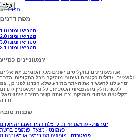
תפריט
מפת דרכים
סטריאו ומונו 1.0
סטריאו ומונו 2.0
סטריאו ומונו 3.0
סטריאו ומונו 3.1
מעוניינים לסייע?
אנו מעוניינים בתקליטים ישנים מכל הסוגים, ישראליים
ולועזיים, גדולים כקטנים ועיתוני מוסיקה מכל התקופות. הדבר
יסייע לנו להעשיר את האתר במידע שלא הכרנו לפני כן, וגם
לכסות חלק מההוצאות הכספיות. כל מי שמעוניין לתרום
תקליטים ועיתוני מוסיקה, צרו אתנו קשר בתיבה שמשמאל.
תודה!
שכנות טובה
זמרשת
- פרויקט חירום להצלת הזמר העברי המוקדם
פזמונט
- מצעדי פזמונים ברשת
פואטרנס
- פזמונים מתורגמים או מעוברתים