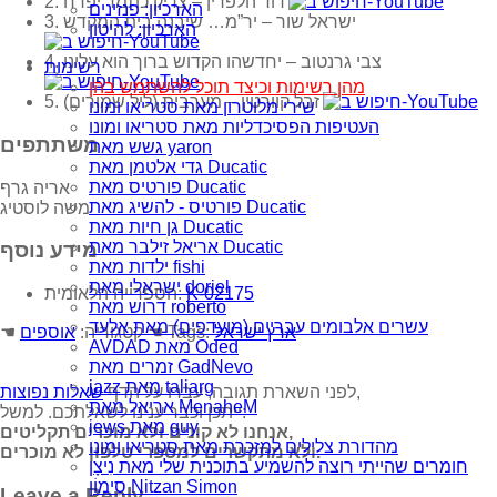
2. דוד הלפרין‏ – צדיק כתמר יפרח
הארכיון: פנזינים
3. ישראל שור‏ – יר”מ… שיבנה בית המקדש
הארכיון: להיטון
4. צבי גרנטוב‏ – יחדשהו הקדוש ברוך הוא עלינו
רשימות
מהן רשימות וכיצד תוכל להשתמש בהן
5. זבל קוורטין‏ – מערבית (ליל שמורים)
שירי מלוטרון מאת סטריאו ומונו
העטיפות הפסיכדליות מאת סטריאו ומונו
משתתפים
גשש מאת yaron
גדי אלטמן מאת Ducatic
פורטיס מאת Ducatic
אריה גרף
פורטיס - להשיג מאת Ducatic
משה לוסטיג
גן חיות מאת Ducatic
אריאל זילבר מאת Ducatic
מידע נוסף
ילדות מאת fishi
ישראלי מאת doriel
K-02175
הספרייה הלאומית:
דרוש מאת roberto
עשרים אלבומים עבריים (מועדפים) מאת אלעד
ארץ ישראל
☚ Tags:
☚ קטגוריה:
אוספים
AVDAD מאת Oded
זמרים מאת GadNevo
jazz מאת taliarg
,
לפני השארת תגובה, עברו על הדף
שאלות נפוצות
אריאל מאת MenaheM
ייתכן וכבר ענינו לשאלתכם. למשל:
jews מאת guy
אנחנו לא קונים ולא מוכרים תקליטים,
מהדורת צלילים למזכרת מאת סטריאו ומונו
ולא מתקשרים למספרי טלפון לא מוכרים.
חומרים שהייתי רוצה להשמיע בתוכנית שלי מאת נִיצָן
סִימוֹן Nitzan Simon
Leave a Reply