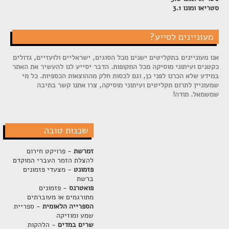
סטריאו ומונו 3.1
מעוניינים לסייע?
אנו מעוניינים בתקליטים ישנים מכל הסוגים, ישראליים ולועזיים, גדולים
כקטנים ועיתוני מוסיקה מכל התקופות. הדבר יסייע לנו להעשיר את האתר
במידע שלא הכרנו לפני כן, וגם לכסות חלק מההוצאות הכספיות. כל מי
שמעוניין לתרום תקליטים ועיתוני מוסיקה, צרו אתנו קשר בתיבה
שמשמאל. תודה!
שכנות טובה
זמרשת
- פרויקט חירום
להצלת הזמר העברי המוקדם
פזמונט
- מצעדי פזמונים
ברשת
פואטרנס
- פזמונים
מתורגמים או מעוברתים
הספרייה הלאומית
- ספריית
שמע ומוזיקה
שרים במדים
- הלהקות