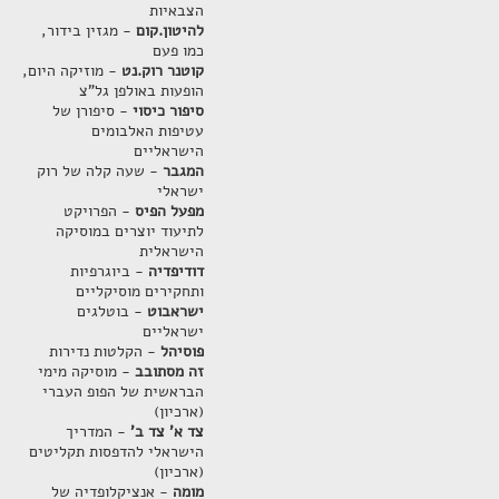
הצבאיות
להיטון.קום
- מגזין בידור,
כמו פעם
קוטנר רוק.נט
- מוזיקה היום,
הופעות באולפן גל"צ
סיפור כיסוי
- סיפורן של
עטיפות האלבומים
הישראליים
המגבר
- שעה קלה של רוק
ישראלי
מפעל הפיס
- הפרויקט
לתיעוד יוצרים במוסיקה
הישראלית
דודיפדיה
- ביוגרפיות
ותחקירים מוסיקליים
ישראבוט
- בוטלגים
ישראליים
פוסיהל
- הקלטות נדירות
זה מסתובב
- מוסיקה מימי
הבראשית של הפופ העברי
(ארכיון)
צד א' צד ב'
- המדריך
הישראלי להדפסות תקליטים
(ארכיון)
מומה
- אנציקלופדיה של