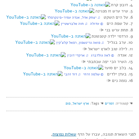
4. דובון קרח
5. שיר ערש זו מנגינה
6. על הים השקט
♫ יצחק אדל, אנדה עמיר-פינקרפלד
7. על שפת הים
© עדולה ♫ חוה אלברשטיין
8. תחת ערש בני
9. הרדמי ילדה קטנטונת
10. ערב בגליל
♫ פואה גרינשפון, רפאל קלצ’קין
11. לילה טוב לארץ ישראל
12. אגדה
© לאה גולדברג ♫ ארקדי דוכין
13. השיר הכי יפה שכתבתי
14. בלב ים סוער
15. בעדן ילדים
© שלמה זרחי ♫ דוד זהבי
16. נומה נים
☚ קטגוריה:
זמרים
☚ Tags:
ארץ ישראל
,
פופ
לפני השארת תגובה, עברו על הדף
שאלות נפוצות
,