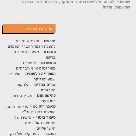
שמעוניין לתרום תקליטים ועיתוני מוסיקה, צרו אתנו קשר בתיבה
שמשמאל. תודה!
שכנות טובה
זמרשת
- פרויקט חירום
להצלת הזמר העברי המוקדם
פזמונט
- מצעדי פזמונים
ברשת
פואטרנס
- פזמונים
מתורגמים או מעוברתים
הספרייה הלאומית
- ספריית
שמע ומוזיקה
שרים במדים
- הלהקות
הצבאיות
להיטון.קום
- מגזין בידור,
כמו פעם
קוטנר רוק.נט
- מוזיקה היום,
הופעות באולפן גל"צ
סיפור כיסוי
- סיפורן של
עטיפות האלבומים
הישראליים
המגבר
- שעה קלה של רוק