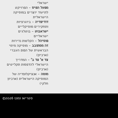
ישראלי
מפעל הפיס
- הפרויקט
לתיעוד יוצרים במוסיקה
הישראלית
דודיפדיה
- ביוגרפיות
ותחקירים מוסיקליים
ישראבוט
- בוטלגים
ישראליים
פוסיהל
- הקלטות נדירות
זה מסתובב
- מוסיקה מימי
הבראשית של הפופ העברי
(ארכיון)
צד א' צד ב'
- המדריך
הישראלי להדפסות תקליטים
(ארכיון)
מומה
- אנציקלופדיה של
המוסיקה הישראלית (ארכיון
חלקי)
©2026 סטריאו ומונו