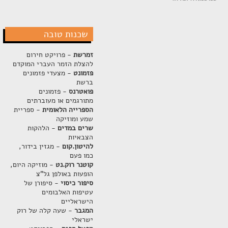
שכנות טובה
זמרשת
- פרויקט חירום
להצלת הזמר העברי המוקדם
פזמונט
- מצעדי פזמונים
ברשת
פואטרנס
- פזמונים
מתורגמים או מעוברתים
הספרייה הלאומית
- ספריית
שמע ומוזיקה
שרים במדים
- הלהקות
הצבאיות
להיטון.קום
- מגזין בידור,
כמו פעם
קוטנר רוק.נט
- מוזיקה היום,
הופעות באולפן גל"צ
סיפור כיסוי
- סיפורן של
עטיפות האלבומים
הישראליים
המגבר
- שעה קלה של רוק
ישראלי