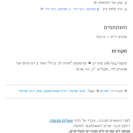
3. שק של חלומות
4. עין תחת עין
© מסיקה, רוני לוי ♫ מסיקה, רוני לוי
משתתפים
אלכס וייס – עיבוד
מקורות
06/04/1970 מעריב ☚ פרסומת:”חוזה לך ברח” ועוד 3 להיטים של
אושיק לוי, תקליט 7″, הד ארצי
☚ קטגוריה:
זמרים
☚ Tags:
ארץ ישראל
,
ויניל שנות 2000
,
פופ
,
רוק ישראלי
לפני השארת תגובה, עברו על הדף
שאלות נפוצות
,
ייתכן וכבר ענינו לשאלתכם. למשל:
אנחנו לא קונים ולא מוכרים תקליטים,