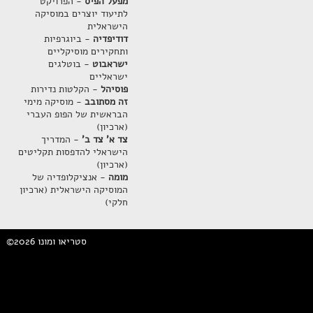
מפעל הפיס
- הפרויקט
לתיעוד יוצרים במוסיקה
הישראלית
דודיפדיה
- ביוגרפיות
ותחקירים מוסיקליים
ישראבוט
- בוטלגים
ישראליים
פוסיהל
- הקלטות נדירות
זה מסתובב
- מוסיקה מימי
הבראשית של הפופ העברי
(ארכיון)
צד א' צד ב'
- המדריך
הישראלי להדפסות תקליטים
(ארכיון)
מומה
- אנציקלופדיה של
המוסיקה הישראלית (ארכיון
חלקי)
©2026 סטריאו ומונו