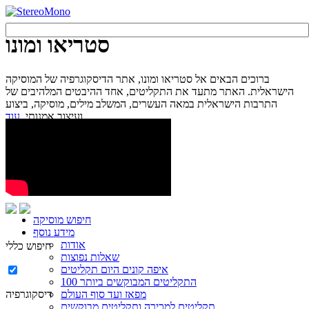
סטריאו ומונו
ברוכים הבאים אל סטריאו ומונו, אתר הדיסקוגרפיה של המוסיקה
הישראלית. האתר מתעד את התקליטים, אחד ההיבטים המלהיבים של
התרבות הישראלית במאה העשרים, המשלב מילים, מוסיקה, ביצוע
עוד...
ועיצוב אמנותי.
חיפוש מוסיקה
מידע נוסף
אודות
חיפוש כללי
שאלות נפוצות
איפה קונים היום תקליטים
100 התקליטים המבוקשים ביותר
מפאז ועד סוף העולם
דיסקוגרפיה
תקליטים למכירה ותקליטים מבוקשים