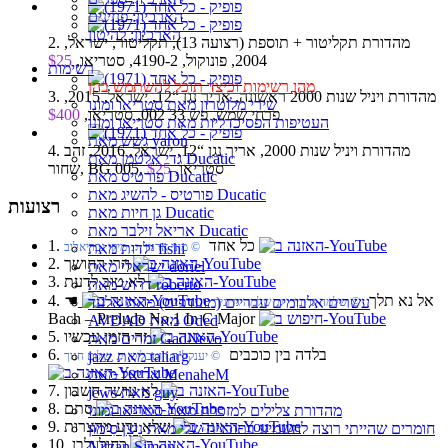
הארכיון: פנזינים
הארכיון: להיטון
2. מהדורת תקליטור + תוספת (רצועה 13), תקליטור, ישראל,
2004, פונוקול, 4190-2, סטריאו,
$25
רשימות
מהן רשימות וכיצד תוכל להשתמש בהן
3. מהדורת ויניל שנות 2000 ראשונה, אריך נגן “12, ישראל, 2015,
שירי מלוטרון מאת סטריאו ומונו
פרחי שמש, פש 33 002, סטריאו,
$400
העטיפות הפסיכדליות מאת סטריאו ומונו
גשש מאת yaron
4. מהדורת ויניל שנות 2000, אריך נגן “12, ישראל, 2016, זהב
גדי אלטמן מאת Ducatic
שחור, BG 005, סטריאו,
$25
פורטיס מאת Ducatic
פורטיס - להשיג מאת Ducatic
רצועות
גן חיות מאת Ducatic
אריאל זילבר מאת Ducatic
1. כל אחד
ילדות מאת fishi
© מוני ארנון ♫ מיקי גבריאלוב
2. הרי החושך
ישראלי מאת doriel
3. לא טוב לדעת
דרוש מאת roberto
4. אל נא תלך
☚
עשרים אלבומים עבריים (מועדפים) מאת אלעד
© שלמה גרוניך ♫ שלמה גרוניך
Bach – Prelude No.1 In C Major
AVDAD מאת Oded
5. זה הזמן עכשיו
זמרים מאת GadNevo
6. בלדה בין כוכבים
jazz מאת taliarg
© יענקל’ה רוטבליט ♫ שלום חנוך
אריאל מאת MenaheM
7. לא עושה חשבון
jews מאת guy
8. סתם
מהדורת צלילים למזכרת מאת סטריאו ומונו
9. שלא נדע מהצרות
חומרים שהייתי רוצה להשמיע בתוכנית שלי מאת נִיצָן סִימוֹן
10. כחול ולבן
Nitzan Simon