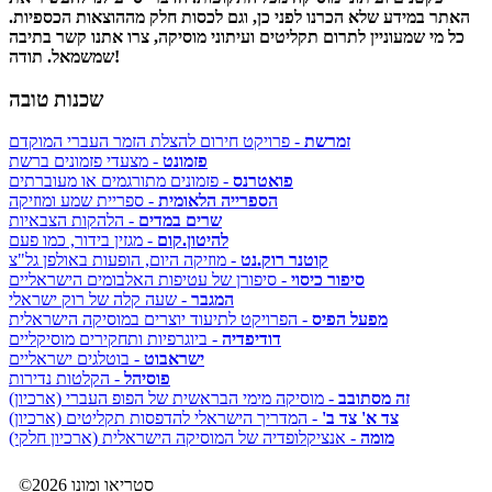
האתר במידע שלא הכרנו לפני כן, וגם לכסות חלק מההוצאות הכספיות.
כל מי שמעוניין לתרום תקליטים ועיתוני מוסיקה, צרו אתנו קשר בתיבה
שמשמאל. תודה!
שכנות טובה
זמרשת
- פרויקט חירום להצלת הזמר העברי המוקדם
פזמונט
- מצעדי פזמונים ברשת
פואטרנס
- פזמונים מתורגמים או מעוברתים
הספרייה הלאומית
- ספריית שמע ומוזיקה
שרים במדים
- הלהקות הצבאיות
להיטון.קום
- מגזין בידור, כמו פעם
קוטנר רוק.נט
- מוזיקה היום, הופעות באולפן גל"צ
סיפור כיסוי
- סיפורן של עטיפות האלבומים הישראליים
המגבר
- שעה קלה של רוק ישראלי
מפעל הפיס
- הפרויקט לתיעוד יוצרים במוסיקה הישראלית
דודיפדיה
- ביוגרפיות ותחקירים מוסיקליים
ישראבוט
- בוטלגים ישראליים
פוסיהל
- הקלטות נדירות
זה מסתובב
- מוסיקה מימי הבראשית של הפופ העברי (ארכיון)
צד א' צד ב'
- המדריך הישראלי להדפסות תקליטים (ארכיון)
מומה
- אנציקלופדיה של המוסיקה הישראלית (ארכיון חלקי)
©2026 סטריאו ומונו