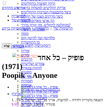
תיקון קפיצות בתקליטים
חיפוש מתקדם »
אריזת תקליטים למשלוח בדואר
כיצד מתבצעות הערכות התקליטים
התחברות
כיצד מדרגים מצבו של תקליט
הרשימות שלי
הד-ארצי מאדום לשחור
מהקלטה לתקליט, מה קורה בדרך?
הרשימות שלי
|
התחברות
|
הפעל מוסיקה ברקע
אנלוגי או דיגיטלי
מומה
מלהיטון ועד להיטון.קום
מן התקשורת
דיסקוגרפיה
חיפוש מתקדם
קטגוריות
זמרות
זמרים
פופיק – כל אחד
הוסף לרשימה
הרכבים
צמדים ושלישיות
(1971)
להקות צבאיות
מופעים
Poopik – Anyone
פסי קול
תזמורות
אוספים
כל הקטגוריות, כל הז’אנרים
הארכיון
הארכיון: תקליטים
1. הוצאה מקורית ויחידה – למינציה, אריך נגן “12, ישראל, 1971,
הארכיון: מגזינים
פונודור, 13014, סטריאו,
$300
הארכיון: ספרים