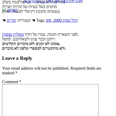
התקליטים של Fly Guy מאת Fly Guy
בודדים וללא עטיפה – כנראה נגנזה בשלב
מוקדם בשל בעיות של זכויות יוצרים
תפריט
(נעשתה מקובץ דיגיטלי לטענת האוזן)
ויניל שנות 2000
,
פופ
☚ Tags:
☚ קטגוריה:
זמרים
,
לפני השארת תגובה, עברו על הדף
שאלות נפוצות
ייתכן וכבר ענינו לשאלתכם. למשל:
אנחנו לא קונים ולא מוכרים תקליטים,
ולא מתקשרים למספרי טלפון לא מוכרים.
Leave a Reply
Your email address will not be published.
Required fields are
marked
*
Comment
*