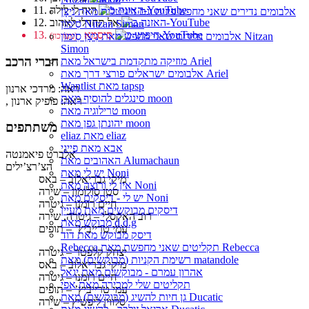
11. היה לי לילה
אלבומים נדירים שאני מחפש פיזית וגם דיגיטלית מאת נִיצָן
12. אל תחדלי לאהוב
סִימוֹן Nitzan Simon
13. סיסמא
אלבומים נדירים שאני מחפש מאת נִיצָן סִימוֹן Nitzan
(מערכון)
Simon
חברי הרכב
מוזיקה מתקדמת בישראל מאת Ariel
אלבומים ישראלים פורצי דרך מאת Ariel
Wantlist מאת tapsp
ראה: מרדכי ארנון
סינגלים להוסיף מאת moon
, ראה: פופיק ארנון
טרילוגיה מאת moon
יהונתן גפן מאת moon
משתתפים
eliaz מאת eliaz
אבא מאת פייגי
אלברט פיאמנטה
האהובים מאת Alumachaun
הצ’רצ’ילים
יש לי מאת Noni
מיקי גבריאלוב – באס
אין לי ורוצה מאת Noni
סטן סולומון – שירה
יש לי - דיסקים מאת Noni
חיים רומנו – גיטרה
דיסקים מבוקשים מאת מעיין
רוב האקסלי – גיטרה, שירה
מבוקש מאת d.d.g
עמי טרייביץ’ – תופים
דיסק מבוקש מאת דוד
Rebecca תקליטים שאני מחפשת מאת Rebecca
יצחק קלפטר – גיטרה
רשימת הקניות (מבוקשים) מאת matandole
מיקי גבריאלוב – באס
אהרון עמרם - מבוקשים מאת יגאל
חיים רומנו – גיטרה
תקליטים שלי למכירה מאת אפי
עמי טרייביץ’ – תופים
גן חיות להשיג (מבוקשים) מאת Ducatic
סלווין ליפשיץ – שירה