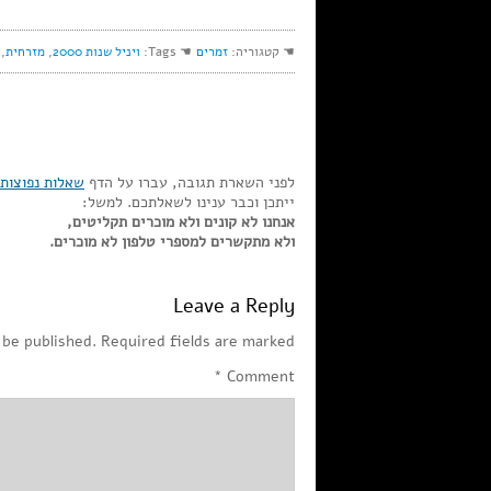
☚ קטגוריה:
זמרים
☚ Tags:
ויניל שנות 2000
,
מזרחית
,
לפני השארת תגובה, עברו על הדף
שאלות נפוצות
ייתכן וכבר ענינו לשאלתכם. למשל:
אנחנו לא קונים ולא מוכרים תקליטים,
ולא מתקשרים למספרי טלפון לא מוכרים.
Leave a Reply
 be published.
Required fields are marked
*
Comment