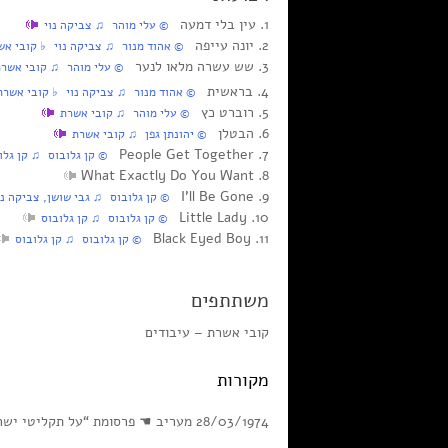
1. עין בלי דמעה
© עלי מוהר ♫ צביקה נוי
2. יונה עייפה
© אהוד מנור ♫ צביקה נוי ♭ קובי אש
3. שש עשרה מלאו לנער
© עלי מוהר ♫ קובי אשרת 
4. בראשית
© אהוד מנור ♫ צביקה נוי ♭ קובי אשרת
5. רוברט כץ
© עלי מוהר ♫ קובי אשרת
6. הבטלן
© יהונתן גפן ♫ קובי אשרת
7. People Get Together
© קן גלובוס ♫ קן גלו
8. What Exactly Do You Want
9. I’ll Be Gone
© קן גלובוס ♫ גבי שושן, צביקה נו
10. Little Lady
© קן גלובוס ♫ קן גלובוס
11. Black Eyed Boy
© קן גלובוס ♫ קן גלובוס
משתתפים
קובי אשרת – עיבודים
מקורות
28/03/1974 מעריב ☚ פרסומת “על תקליטי ישראל, אריך הנגן הראשון של גבי שושן – שש עשרה מלאו לנער, בראשית, שיר לאוהבים הצעירים ועוד. תקליט SI 31046