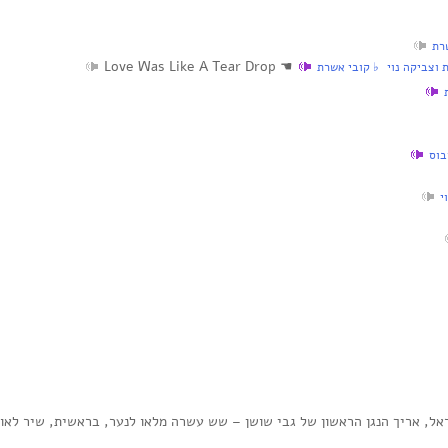
רת
Love Was Like A Tear Drop
☚
וצביקה נוי ♭ קובי אשרת
בוס
י