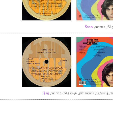
$100
$25