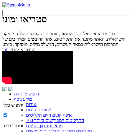
סטריאו ומונו
ברוכים הבאים אל סטריאו ומונו, אתר הדיסקוגרפיה של המוסיקה
הישראלית. האתר מתעד את התקליטים, אחד ההיבטים המלהיבים של
התרבות הישראלית במאה העשרים, המשלב מילים, מוסיקה, ביצוע
עוד...
ועיצוב אמנותי.
חיפוש מוסיקה
מידע נוסף
אודות
חיפוש כללי
שאלות נפוצות
איפה קונים היום תקליטים
100 התקליטים המבוקשים ביותר
מפאז ועד סוף העולם
דיסקוגרפיה
תקליטים למכירה ותקליטים מבוקשים