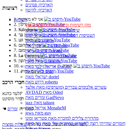
הארכיון: פנזינים
רצועות
הארכיון: להיטון
1. אני לא מאושר
רשימות
2. נדל”ן
מהן רשימות וכיצד תוכל להשתמש בהן
3. Kilodrama
שירי מלוטרון מאת סטריאו ומונו
4. להתבונן בך
העטיפות הפסיכדליות מאת סטריאו ומונו
5. בוקר רע
גשש מאת yaron
6. אין לי אלוהים
גדי אלטמן מאת Ducatic
7. יש ימים
פורטיס מאת Ducatic
8. La Cerveca
פורטיס - להשיג מאת Ducatic
9. צל הלב תקין
גן חיות מאת Ducatic
10. היורה
אריאל זילבר מאת Ducatic
‏ © אהרון זאב‏ ♫ שרה לוי תנאי
11. עם עמוק
ילדות מאת fishi
ישראלי מאת doriel
חברי הרכב
דרוש מאת roberto
עשרים אלבומים עבריים (מועדפים) מאת אלעד
AVDAD מאת Oded
גלעד כהנא
זמרים מאת GadNevo
תמיר מוסקט
jazz מאת taliarg
אריאל מאת MenaheM
☚ קטגוריה:
זמרים
jews מאת guy
מהדורת צלילים למזכרת מאת סטריאו ומונו
חומרים שהייתי רוצה להשמיע בתוכנית שלי מאת נִיצָן סִימוֹן
,
לפני השארת תגובה, עברו על הדף
שאלות נפוצות
Nitzan Simon