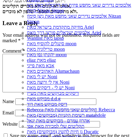
ייתכן וכבר ענינו לשאלתכם. למשל:
אלבומים נדירים שאני מחפש פיזית וגם דיגיטלית מאת נִיצָן
אנחנו לא קונים ולא מוכרים תקליטים,
סִימוֹן Nitzan Simon
ולא מתקשרים למספרי טלפון לא מוכרים.
אלבומים נדירים שאני מחפש מאת נִיצָן סִימוֹן Nitzan
Simon
Leave a Reply
מוזיקה מתקדמת בישראל מאת Ariel
אלבומים ישראלים פורצי דרך מאת Ariel
Your email address will not be published.
Required fields are
Wantlist מאת tapsp
marked
*
סינגלים להוסיף מאת moon
טרילוגיה מאת moon
Comment
*
יהונתן גפן מאת moon
eliaz מאת eliaz
אבא מאת פייגי
האהובים מאת Alumachaun
יש לי מאת Noni
אין לי ורוצה מאת Noni
יש לי - דיסקים מאת Noni
דיסקים מבוקשים מאת מעיין
מבוקש מאת d.d.g
Name
דיסק מבוקש מאת דוד
Rebecca תקליטים שאני מחפשת מאת Rebecca
Email
רשימת הקניות (מבוקשים) מאת matandole
אהרון עמרם - מבוקשים מאת יגאל
Website
תקליטים שלי למכירה מאת אפי
גן חיות להשיג (מבוקשים) מאת Ducatic
Save my name, email, and website in this browser for the next