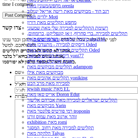
אריאל זילבר - להשיג מאת Ducatic
time I comment.
מחפש/מעונין מאת orenla
רגב הוד - מבוקשים מאת ריטה אריאל ינגילוב
ילדים מאת Moti
מחפש תקליטים מאת דורון
צרו קשר
רשימת התקליטים למכירה שלי מאת שמעוני
תקליטים למכירה..ברי סחרוֹף, ז׳אן קונפליקט, כרומוזום,
מינימל קומפקט, רמי פורטיס מאת shai310
לפני יצירת קשר, עברו על הדף
שאלות נפוצות
, ייתכן וכבר ענינו
דיסקים למכירה - מתעדכן מאת Oded
לשאלתכם. למשל:
תקליטים למכירה - מתעדכן מאת Oded
אנחנו לא קונים ולא מוכרים תקליטים,
דיסקים מבוקשים מאת yoni77
אנחנו עונים לפניות בדוא"ל בלבד,
ישנים ואהובים מאת חיים
כתובת דוא"ל ומספר טלפון לא יפורסמו.
תקליטים מבוקשים מאת adampom
שם
מבוקשים מאת אילן
תקליטים אהובים מאת yoniking
למכירה מאת מרב הכט
דוא"ל
jewish music מאת EL
אריס סאן מאת Doron Edut
הערות
תקליטים ישראליים למכירה מאת אברהם אליעזר
מבוקשים מאת Yarin
רמי פורטיס פלונטר מאת troponin
זוהר ארגוב מאת עמוס זורנו
exhibition מאת romi
תקליטים למכירה מאת רחוב_המסגר
הלהקה מאת Talyas