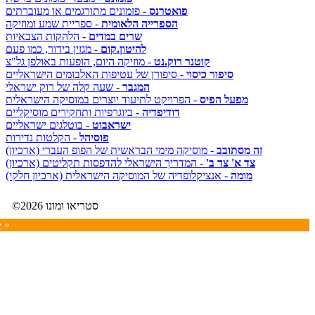
פואטרנס
- פזמונים מתורגמים או מעוברתים
הספרייה הלאומית
- ספריית שמע ומוזיקה
שרים במדים
- הלהקות הצבאיות
להיטון.קום
- מגזין בידור, כמו פעם
קוטנר רוק.נט
- מוזיקה היום, הופעות באולפן גל"צ
סיפור כיסוי
- סיפורן של עטיפות האלבומים הישראליים
המגבר
- שעה קלה של רוק ישראלי
מפעל הפיס
- הפרויקט לתיעוד יוצרים במוסיקה הישראלית
דודיפדיה
- ביוגרפיות ותחקירים מוסיקליים
ישראבוט
- בוטלגים ישראליים
פוסיהל
- הקלטות נדירות
זה מסתובב
- מוסיקה מימי הבראשית של הפופ העברי (ארכיון)
צד א' צד ב'
- המדריך הישראלי להדפסות תקליטים (ארכיון)
מומה
- אנציקלופדיה של המוסיקה הישראלית (ארכיון חלקי)
©2026 סטריאו ומונו
e »