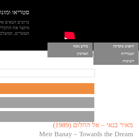
סטריאו ומונו
ברוכים הבאים אל
מתעד את התקליט
העשרים, המשלב מי
חיפוש מוסיקה
מידע נוסף
קטגוריות
הארכיון
הרשימות שלי
|
התחברות
|
הפעל מוסיקה ברקע
רשימות
מאיר בנאי – אל החלום (1989)
Meir Banay – Towards the Dream