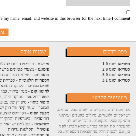
e my name, email, and website in this browser for the next time I comment.
מפת דרכים
שכנות טובה
סטריאו ומונו 1.0
זמרשת
- פרויקט חירום להצלת
סטריאו ומונו 2.0
פזמונט
- מצעדי פזמונים ברשת
סטריאו ומונו 3.0
פואטרנס
- פזמונים מתורגמים 
סטריאו ומונו 3.1
הספרייה הלאומית
- ספריית ש
שרים במדים
- הלהקות הצבאי
להיטון.קום
- מגזין בידור, כמו
מעוניינים לסייע?
קוטנר רוק.נט
- מוזיקה היום, ה
סיפור כיסוי
- סיפורן של עטיפ
המגבר
- שעה קלה של רוק ישר
אנו מעוניינים בתקליטים ישנים מכל הסוגים,
מפעל הפיס
- הפרויקט לתיעוד
ישראליים ולועזיים, גדולים כקטנים ועיתוני
דודיפדיה
- ביוגרפיות ותחקירי
מוסיקה מכל התקופות. הדבר יסייע לנו
ישראבוט
- בוטלגים ישראליים
להעשיר את האתר במידע שלא הכרנו לפני
פוסיהל
- הקלטות נדירות
כן, וגם לכסות חלק מההוצאות הכספיות. כל
זה מסתובב
- מוסיקה מימי הבר