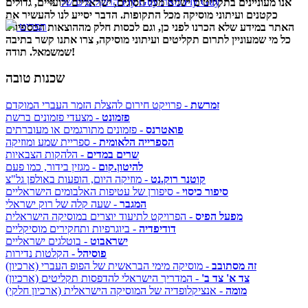
התקליטים של Fly Guy מאת Fly Guy
אנו מעוניינים בתקליטים ישנים מכל הסוגים, ישראליים ולועזיים, גדולים
כקטנים ועיתוני מוסיקה מכל התקופות. הדבר יסייע לנו להעשיר את
תפריט
האתר במידע שלא הכרנו לפני כן, וגם לכסות חלק מההוצאות הכספיות.
כל מי שמעוניין לתרום תקליטים ועיתוני מוסיקה, צרו אתנו קשר בתיבה
שמשמאל. תודה!
שכנות טובה
זמרשת
- פרויקט חירום להצלת הזמר העברי המוקדם
פזמונט
- מצעדי פזמונים ברשת
פואטרנס
- פזמונים מתורגמים או מעוברתים
הספרייה הלאומית
- ספריית שמע ומוזיקה
שרים במדים
- הלהקות הצבאיות
להיטון.קום
- מגזין בידור, כמו פעם
קוטנר רוק.נט
- מוזיקה היום, הופעות באולפן גל"צ
סיפור כיסוי
- סיפורן של עטיפות האלבומים הישראליים
המגבר
- שעה קלה של רוק ישראלי
מפעל הפיס
- הפרויקט לתיעוד יוצרים במוסיקה הישראלית
דודיפדיה
- ביוגרפיות ותחקירים מוסיקליים
ישראבוט
- בוטלגים ישראליים
פוסיהל
- הקלטות נדירות
זה מסתובב
- מוסיקה מימי הבראשית של הפופ העברי (ארכיון)
צד א' צד ב'
- המדריך הישראלי להדפסות תקליטים (ארכיון)
מומה
- אנציקלופדיה של המוסיקה הישראלית (ארכיון חלקי)