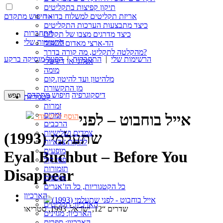
תיקון קפיצות בתקליטים
חיפוש מתקדם »
אריזת תקליטים למשלוח בדואר
כיצד מתבצעות הערכות התקליטים
התחברות
כיצד מדרגים מצבו של תקליט
הרשימות שלי
הד-ארצי מאדום לשחור
מהקלטה לתקליט, מה קורה בדרך?
הרשימות שלי
|
התחברות
|
הפעל מוסיקה ברקע
אנלוגי או דיגיטלי
מומה
מלהיטון ועד להיטון.קום
מן התקשורת
דיסקוגרפיה
חיפוש מתקדם
קטגוריות
זמרות
זמרים
אייל בוחבוט – לפני
הוסף לרשימה
הרכבים
צמדים ושלישיות
שתעלמי (1993)
להקות צבאיות
מופעים
Eyal Buchbut – Before You
פסי קול
תזמורות
Disappear
אוספים
כל הקטגוריות, כל הז’אנרים
הארכיון
הארכיון: תקליטים
שדרים “12, ישראל, 1993, סטריאו
הארכיון: מגזינים
הארכיון: ספרים