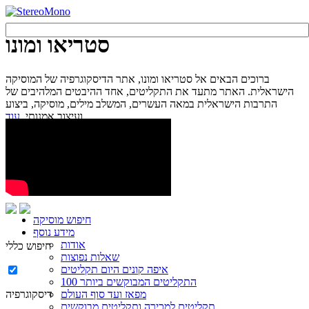
סטריאו ומונו
ברוכים הבאים אל סטריאו ומונו, אתר הדיסקוגרפיה של המוסיקה
הישראלית. האתר מתעד את התקליטים, אחד ההיבטים המלהיבים של
התרבות הישראלית במאה העשרים, המשלב מילים, מוסיקה, ביצוע
עוד...
ועיצוב אמנותי.
חיפוש מוסיקה
מידע נוסף
אודות
חיפוש כללי
שאלות נפוצות
איפה קונים היום תקליטים
100 התקליטים המבוקשים ביותר
מפאז ועד סוף העולם
דיסקוגרפיה
תקליטים למכירה ותקליטים מבוקשים