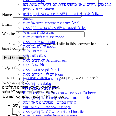
אלבומים נדירים שאני מחפש פיזית וגם דיגיטלית מאת נִיצָן
סִימוֹן Nitzan Simon
אלבומים נדירים שאני מחפש מאת נִיצָן סִימוֹן Nitzan
Name
Simon
מוזיקה מתקדמת בישראל מאת Ariel
Email
אלבומים ישראלים פורצי דרך מאת Ariel
Wantlist מאת tapsp
Website
סינגלים להוסיף מאת moon
טרילוגיה מאת moon
Save my name, email, and website in this browser for the next
יהונתן גפן מאת moon
time I comment.
eliaz מאת eliaz
אבא מאת פייגי
האהובים מאת Alumachaun
יש לי מאת Noni
צרו קשר
אין לי ורוצה מאת Noni
יש לי - דיסקים מאת Noni
לפני יצירת קשר, עברו על הדף
שאלות נפוצות
, ייתכן וכבר ענינו
דיסקים מבוקשים מאת מעיין
לשאלתכם. למשל:
מבוקש מאת d.d.g
אנחנו לא קונים ולא מוכרים תקליטים,
דיסק מבוקש מאת דוד
אנחנו עונים לפניות בדוא"ל בלבד,
Rebecca תקליטים שאני מחפשת מאת Rebecca
כתובת דוא"ל ומספר טלפון לא יפורסמו.
רשימת הקניות (מבוקשים) מאת matandole
אהרון עמרם - מבוקשים מאת יגאל
שם
תקליטים שלי למכירה מאת אפי
גן חיות להשיג (מבוקשים) מאת Ducatic
דוא"ל