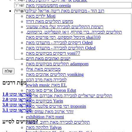
אריאל זילבר - להשיג מאת Ducatic
מחפש/מעונין מאת orenla
רגב הוד - מבוקשים מאת ריטה אריאל ינגילוב
הערות
ילדים מאת Moti
מחפש תקליטים מאת דורון
רשימת התקליטים למכירה שלי מאת שמעוני
תקליטים למכירה..ברי סחרוֹף, ז׳אן קונפליקט, כרומוזום,
מינימל קומפקט, רמי פורטיס מאת shai310
דיסקים למכירה - מתעדכן מאת Oded
תקליטים למכירה - מתעדכן מאת Oded
דיסקים מבוקשים מאת yoni77
ישנים ואהובים מאת חיים
תקליטים מבוקשים מאת adampom
מבוקשים מאת אילן
תקליטים אהובים מאת yoniking
למכירה מאת מרב הכט
מפת דרכים
jewish music מאת EL
אריס סאן מאת Doron Edut
סטריאו ומונו 1.0
תקליטים ישראליים למכירה מאת אברהם אליעזר
סטריאו ומונו 2.0
מבוקשים מאת Yarin
סטריאו ומונו 3.0
רמי פורטיס פלונטר מאת troponin
סטריאו ומונו 3.1
זוהר ארגוב מאת עמוס זורנו
exhibition מאת romi
מעוניינים לסייע?
תקליטים למכירה מאת רחוב_המסגר
הלהקה מאת Talyas