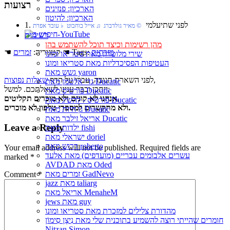
רצועות
הארכיון: פנזינים
הארכיון: להיטון
1. לפני שתיעלמי
© מאיר גולדברג ♫ אייל בוחבוט ♭ עובד אפרת
רשימות
מהן רשימות וכיצד תוכל להשתמש בהן
מזרחית
☚ Tags:
☚ קטגוריה:
זמרים
שירי מלוטרון מאת סטריאו ומונו
העטיפות הפסיכדליות מאת סטריאו ומונו
גשש מאת yaron
,
לפני השארת תגובה, עברו על הדף
שאלות נפוצות
גדי אלטמן מאת Ducatic
ייתכן וכבר ענינו לשאלתכם. למשל:
פורטיס מאת Ducatic
אנחנו לא קונים ולא מוכרים תקליטים,
פורטיס - להשיג מאת Ducatic
ולא מתקשרים למספרי טלפון לא מוכרים.
גן חיות מאת Ducatic
אריאל זילבר מאת Ducatic
Leave a Reply
ילדות מאת fishi
ישראלי מאת doriel
דרוש מאת roberto
Your email address will not be published.
Required fields are
עשרים אלבומים עבריים (מועדפים) מאת אלעד
marked
*
AVDAD מאת Oded
זמרים מאת GadNevo
Comment
*
jazz מאת taliarg
אריאל מאת MenaheM
jews מאת guy
מהדורת צלילים למזכרת מאת סטריאו ומונו
חומרים שהייתי רוצה להשמיע בתוכנית שלי מאת נִיצָן סִימוֹן
Nitzan Simon