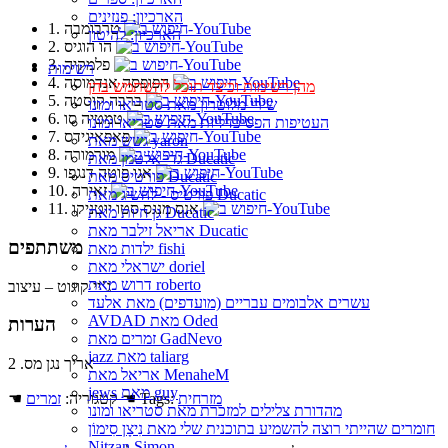
הארכיון: פנזינים
1. טרבומבה
הארכיון: להיטון
2. הו הוגיס
3. פלמקיה
רשימות
4. הפופסה אנדמוסה
מהן רשימות וכיצד תוכל להשתמש בהן
5. ברבה קוסטה
שירי מלוטרון מאת סטריאו ומונו
6. טמטיה סו
העטיפות הפסיכדליות מאת סטריאו ומונו
7. פאפאיגידס
גשש מאת yaron
8. מורמורה
גדי אלטמן מאת Ducatic
9. אגו פוטה דנגפו
פורטיס מאת Ducatic
10. זאירה
פורטיס - להשיג מאת Ducatic
11. אנס מנגס סטו יוטניקו
גן חיות מאת Ducatic
אריאל זילבר מאת Ducatic
משתתפים
ילדות מאת fishi
ישראלי מאת doriel
דרוש מאת roberto
ג’יי קוגוט – עיצוב
עשרים אלבומים עבריים (מועדפים) מאת אלעד
AVDAD מאת Oded
הערות
זמרים מאת GadNevo
jazz מאת taliarg
אריך נגן מס. 2
אריאל מאת MenaheM
jews מאת guy
מזרחית
☚ Tags:
☚ קטגוריה:
זמרים
מהדורת צלילים למזכרת מאת סטריאו ומונו
חומרים שהייתי רוצה להשמיע בתוכנית שלי מאת נִיצָן סִימוֹן
Nitzan Simon