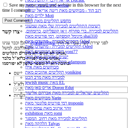
אריאל זילבר - להשיג מאת Ducatic
Save my name, email, and website in this browser for the next
מחפש/מעונין מאת orenla
time I comment.
רגב הוד - מבוקשים מאת ריטה אריאל ינגילוב
ילדים מאת Moti
מחפש תקליטים מאת דורון
רשימת התקליטים למכירה שלי מאת שמעוני
תקליטים למכירה..ברי סחרוֹף, ז׳אן קונפליקט, כרומוזום,
צרו קשר
מינימל קומפקט, רמי פורטיס מאת shai310
דיסקים למכירה - מתעדכן מאת Oded
לפני יצירת קשר, עברו על הדף
שאלות נפוצות
, ייתכן וכבר ענינו
תקליטים למכירה - מתעדכן מאת Oded
לשאלתכם. למשל:
דיסקים מבוקשים מאת yoni77
אנחנו לא קונים ולא מוכרים תקליטים,
ישנים ואהובים מאת חיים
אנחנו עונים לפניות בדוא"ל בלבד,
תקליטים מבוקשים מאת adampom
כתובת דוא"ל ומספר טלפון לא יפורסמו.
מבוקשים מאת אילן
תקליטים אהובים מאת yoniking
שם
למכירה מאת מרב הכט
jewish music מאת EL
דוא"ל
אריס סאן מאת Doron Edut
תקליטים ישראליים למכירה מאת אברהם אליעזר
הערות
מבוקשים מאת Yarin
רמי פורטיס פלונטר מאת troponin
זוהר ארגוב מאת עמוס זורנו
exhibition מאת romi
תקליטים למכירה מאת רחוב_המסגר
הלהקה מאת Talyas