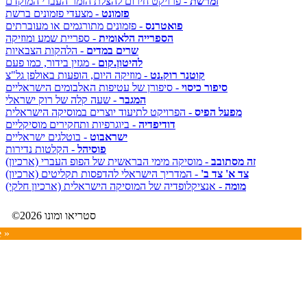
זמרשת
- פרויקט חירום להצלת הזמר העברי המוקדם
פזמונט
- מצעדי פזמונים ברשת
פואטרנס
- פזמונים מתורגמים או מעוברתים
הספרייה הלאומית
- ספריית שמע ומוזיקה
שרים במדים
- הלהקות הצבאיות
להיטון.קום
- מגזין בידור, כמו פעם
קוטנר רוק.נט
- מוזיקה היום, הופעות באולפן גל"צ
סיפור כיסוי
- סיפורן של עטיפות האלבומים הישראליים
המגבר
- שעה קלה של רוק ישראלי
מפעל הפיס
- הפרויקט לתיעוד יוצרים במוסיקה הישראלית
דודיפדיה
- ביוגרפיות ותחקירים מוסיקליים
ישראבוט
- בוטלגים ישראליים
פוסיהל
- הקלטות נדירות
זה מסתובב
- מוסיקה מימי הבראשית של הפופ העברי (ארכיון)
צד א' צד ב'
- המדריך הישראלי להדפסות תקליטים (ארכיון)
מומה
- אנציקלופדיה של המוסיקה הישראלית (ארכיון חלקי)
©2026 סטריאו ומונו
e »