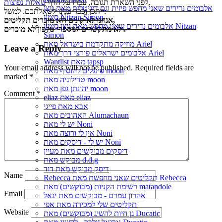
,
לפני השארת תגובה, עברו על הדף
שאלות נפוצות
אלבומים נדירים שאני מחפש פיזית וגם דיגיטלית מאת נִיצָן
ייתכן וכבר ענינו לשאלתכם. למשל:
סִימוֹן Nitzan Simon
אנחנו לא קונים ולא מוכרים תקליטים,
אלבומים נדירים שאני מחפש מאת נִיצָן סִימוֹן Nitzan
ולא מתקשרים למספרי טלפון לא מוכרים.
Simon
מוזיקה מתקדמת בישראל מאת Ariel
Leave a Reply
אלבומים ישראלים פורצי דרך מאת Ariel
Wantlist מאת tapsp
Your email address will not be published.
Required fields are
סינגלים להוסיף מאת moon
marked
*
טרילוגיה מאת moon
יהונתן גפן מאת moon
Comment
*
eliaz מאת eliaz
אבא מאת פייגי
האהובים מאת Alumachaun
יש לי מאת Noni
אין לי ורוצה מאת Noni
יש לי - דיסקים מאת Noni
דיסקים מבוקשים מאת מעיין
מבוקש מאת d.d.g
דיסק מבוקש מאת דוד
Name
Rebecca תקליטים שאני מחפשת מאת Rebecca
רשימת הקניות (מבוקשים) מאת matandole
Email
אהרון עמרם - מבוקשים מאת יגאל
תקליטים שלי למכירה מאת אפי
Website
גן חיות להשיג (מבוקשים) מאת Ducatic