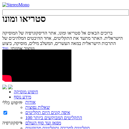
סטריאו ומונו
ברוכים הבאים אל סטריאו ומונו, אתר הדיסקוגרפיה של המוסיקה
הישראלית. האתר מתעד את התקליטים, אחד ההיבטים המלהיבים של
התרבות הישראלית במאה העשרים, המשלב מילים, מוסיקה, ביצוע
עוד...
ועיצוב אמנותי.
חיפוש מוסיקה
מידע נוסף
אודות
חיפוש כללי
שאלות נפוצות
איפה קונים היום תקליטים
100 התקליטים המבוקשים ביותר
מפאז ועד סוף העולם
דיסקוגרפיה
תקליטים למכירה ותקליטים מבוקשים