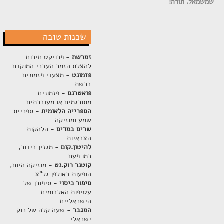
שמשמאל. תודה!
שכנות טובה
זמרשת
- פרויקט חירום
להצלת הזמר העברי המוקדם
פזמונט
- מצעדי פזמונים
ברשת
פואטרנס
- פזמונים
מתורגמים או מעוברתים
הספרייה הלאומית
- ספריית
שמע ומוזיקה
שרים במדים
- הלהקות
הצבאיות
להיטון.קום
- מגזין בידור,
כמו פעם
קוטנר רוק.נט
- מוזיקה היום,
הופעות באולפן גל"צ
סיפור כיסוי
- סיפורן של
עטיפות האלבומים
הישראליים
המגבר
- שעה קלה של רוק
ישראלי