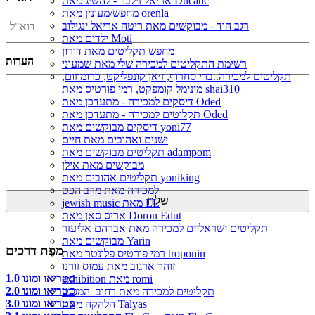
אריאל זילבר - להשיג מאת Ducatic
מחפש/מעונין מאת orenla
רגב הוד - מבוקשים מאת ריטה אריאל ינגילוב
ילדים מאת Moti
מחפש תקליטים מאת דורון
הערות
רשימת התקליטים למכירה שלי מאת שמעוני
תקליטים למכירה..ברי סחרוֹף, ז׳אן קונפליקט, כרומוזום,
מינימל קומפקט, רמי פורטיס מאת shai310
דיסקים למכירה - מתעדכן מאת Oded
תקליטים למכירה - מתעדכן מאת Oded
דיסקים מבוקשים מאת yoni77
ישנים ואהובים מאת חיים
תקליטים מבוקשים מאת adampom
מבוקשים מאת אילן
תקליטים אהובים מאת yoniking
למכירה מאת מרב הכט
jewish music מאת EL
אריס סאן מאת Doron Edut
תקליטים ישראליים למכירה מאת אברהם אליעזר
מבוקשים מאת Yarin
מפת דרכים
רמי פורטיס פלונטר מאת troponin
זוהר ארגוב מאת עמוס זורנו
סטריאו ומונו 1.0
exhibition מאת romi
סטריאו ומונו 2.0
תקליטים למכירה מאת רחוב_המסגר
סטריאו ומונו 3.0
הלהקה מאת Talyas