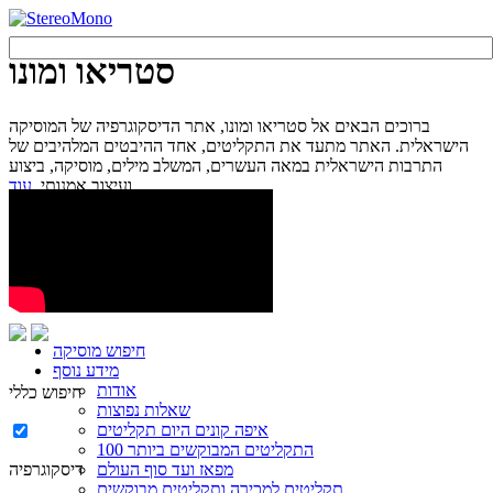
סטריאו ומונו
ברוכים הבאים אל סטריאו ומונו, אתר הדיסקוגרפיה של המוסיקה
הישראלית. האתר מתעד את התקליטים, אחד ההיבטים המלהיבים של
התרבות הישראלית במאה העשרים, המשלב מילים, מוסיקה, ביצוע
עוד...
ועיצוב אמנותי.
חיפוש מוסיקה
מידע נוסף
אודות
חיפוש כללי
שאלות נפוצות
איפה קונים היום תקליטים
100 התקליטים המבוקשים ביותר
מפאז ועד סוף העולם
דיסקוגרפיה
תקליטים למכירה ותקליטים מבוקשים