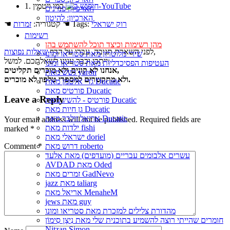
1. כמו ויטמין
הארכיון: פנזינים
הארכיון: להיטון
רוק ישראלי
☚ Tags:
☚ קטגוריה:
זמרות
רשימות
מהן רשימות וכיצד תוכל להשתמש בהן
,
לפני השארת תגובה, עברו על הדף
שאלות נפוצות
שירי מלוטרון מאת סטריאו ומונו
ייתכן וכבר ענינו לשאלתכם. למשל:
העטיפות הפסיכדליות מאת סטריאו ומונו
אנחנו לא קונים ולא מוכרים תקליטים,
גשש מאת yaron
ולא מתקשרים למספרי טלפון לא מוכרים.
גדי אלטמן מאת Ducatic
פורטיס מאת Ducatic
Leave a Reply
פורטיס - להשיג מאת Ducatic
גן חיות מאת Ducatic
אריאל זילבר מאת Ducatic
Your email address will not be published.
Required fields are
ילדות מאת fishi
marked
*
ישראלי מאת doriel
Comment
*
דרוש מאת roberto
עשרים אלבומים עבריים (מועדפים) מאת אלעד
AVDAD מאת Oded
זמרים מאת GadNevo
jazz מאת taliarg
אריאל מאת MenaheM
jews מאת guy
מהדורת צלילים למזכרת מאת סטריאו ומונו
חומרים שהייתי רוצה להשמיע בתוכנית שלי מאת נִיצָן סִימוֹן
Nitzan Simon