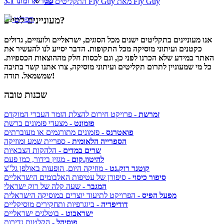
סטריאו ומונו 3.1
התקליטים של Fly Guy מאת Fly Guy
מעוניינים לסייע?
תפריט
אנו מעוניינים בתקליטים ישנים מכל הסוגים, ישראליים ולועזיים, גדולים
כקטנים ועיתוני מוסיקה מכל התקופות. הדבר יסייע לנו להעשיר את
האתר במידע שלא הכרנו לפני כן, וגם לכסות חלק מההוצאות הכספיות.
כל מי שמעוניין לתרום תקליטים ועיתוני מוסיקה, צרו אתנו קשר בתיבה
שמשמאל. תודה!
שכנות טובה
זמרשת
- פרויקט חירום להצלת הזמר העברי המוקדם
פזמונט
- מצעדי פזמונים ברשת
פואטרנס
- פזמונים מתורגמים או מעוברתים
הספרייה הלאומית
- ספריית שמע ומוזיקה
שרים במדים
- הלהקות הצבאיות
להיטון.קום
- מגזין בידור, כמו פעם
קוטנר רוק.נט
- מוזיקה היום, הופעות באולפן גל"צ
סיפור כיסוי
- סיפורן של עטיפות האלבומים הישראליים
המגבר
- שעה קלה של רוק ישראלי
מפעל הפיס
- הפרויקט לתיעוד יוצרים במוסיקה הישראלית
דודיפדיה
- ביוגרפיות ותחקירים מוסיקליים
ישראבוט
- בוטלגים ישראליים
פוסיהל
- הקלטות נדירות