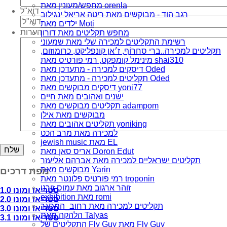
מחפש/מעונין מאת orenla
דוא"ל
רגב הוד - מבוקשים מאת ריטה אריאל ינגילוב
ילדים מאת Moti
הערות
מחפש תקליטים מאת דורון
רשימת התקליטים למכירה שלי מאת שמעוני
תקליטים למכירה..ברי סחרוֹף, ז׳אן קונפליקט, כרומוזום,
מינימל קומפקט, רמי פורטיס מאת shai310
דיסקים למכירה - מתעדכן מאת Oded
תקליטים למכירה - מתעדכן מאת Oded
דיסקים מבוקשים מאת yoni77
ישנים ואהובים מאת חיים
תקליטים מבוקשים מאת adampom
מבוקשים מאת אילן
תקליטים אהובים מאת yoniking
למכירה מאת מרב הכט
jewish music מאת EL
אריס סאן מאת Doron Edut
תקליטים ישראליים למכירה מאת אברהם אליעזר
מבוקשים מאת Yarin
מפת דרכים
רמי פורטיס פלונטר מאת troponin
זוהר ארגוב מאת עמוס זורנו
סטריאו ומונו 1.0
exhibition מאת romi
סטריאו ומונו 2.0
תקליטים למכירה מאת רחוב_המסגר
סטריאו ומונו 3.0
הלהקה מאת Talyas
סטריאו ומונו 3.1
התקליטים של Fly Guy מאת Fly Guy