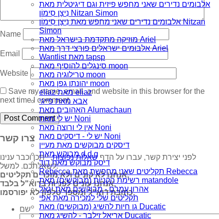
אלבומים נדירים שאני מחפש פיזית וגם דיגיטלית מאת
נִיצָן סִימוֹן Nitzan Simon
אלבומים נדירים שאני מחפש מאת נִיצָן סִימוֹן Nitzan
Simon
Name
מוזיקה מתקדמת בישראל מאת Ariel
אלבומים ישראלים פורצי דרך מאת Ariel
Email
Wantlist מאת tapsp
סינגלים להוסיף מאת moon
Website
טרילוגיה מאת moon
יהונתן גפן מאת moon
Save my name, email, and website in this browser for the
eliaz מאת eliaz
next time I comment.
אבא מאת פייגי
האהובים מאת Alumachaun
יש לי מאת Noni
אין לי ורוצה מאת Noni
יש לי - דיסקים מאת Noni
צרו קשר
דיסקים מבוקשים מאת מעיין
מבוקש מאת d.d.g
לפני יצירת קשר, עברו על הדף
שאלות נפוצות
, ייתכן וכבר ענינו
דיסק מבוקש מאת דוד
לשאלתכם. למשל:
Rebecca תקליטים שאני מחפשת מאת Rebecca
אנחנו לא קונים ולא מוכרים תקליטים,
רשימת הקניות (מבוקשים) מאת matandole
אנחנו עונים לפניות בדוא"ל בלבד,
אהרון עמרם - מבוקשים מאת יגאל
כתובת דוא"ל ומספר טלפון לא יפורסמו.
תקליטים שלי למכירה מאת אפי
גן חיות להשיג (מבוקשים) מאת Ducatic
שם
אריאל זילבר - להשיג מאת Ducatic