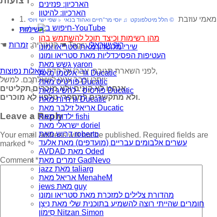
רצועות
הארכיון: פנזינים
הארכיון: להיטון
1. מאמי עוזבת
© הלל מיטלפונקט ♫ יוסי מר־חיים ואהוד בנאי ♭ שפי ישי ויוסי
רשימות
אלפנט
מהן רשימות וכיצד תוכל להשתמש בהן
רוק ישראלי
☚ Tags:
☚ קטגוריה:
זמרות
שירי מלוטרון מאת סטריאו ומונו
העטיפות הפסיכדליות מאת סטריאו ומונו
גשש מאת yaron
,
לפני השארת תגובה, עברו על הדף
שאלות נפוצות
גדי אלטמן מאת Ducatic
ייתכן וכבר ענינו לשאלתכם. למשל:
פורטיס מאת Ducatic
אנחנו לא קונים ולא מוכרים תקליטים,
פורטיס - להשיג מאת Ducatic
ולא מתקשרים למספרי טלפון לא מוכרים.
גן חיות מאת Ducatic
אריאל זילבר מאת Ducatic
Leave a Reply
ילדות מאת fishi
ישראלי מאת doriel
דרוש מאת roberto
Your email address will not be published.
Required fields are
עשרים אלבומים עבריים (מועדפים) מאת אלעד
marked
*
AVDAD מאת Oded
Comment
*
זמרים מאת GadNevo
jazz מאת taliarg
אריאל מאת MenaheM
jews מאת guy
מהדורת צלילים למזכרת מאת סטריאו ומונו
חומרים שהייתי רוצה להשמיע בתוכנית שלי מאת נִיצָן
סִימוֹן Nitzan Simon