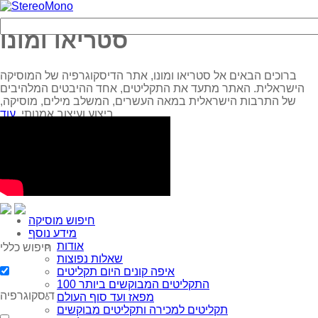
סטריאו ומונו
ברוכים הבאים אל סטריאו ומונו, אתר הדיסקוגרפיה של המוסיקה
הישראלית. האתר מתעד את התקליטים, אחד ההיבטים המלהיבים
של התרבות הישראלית במאה העשרים, המשלב מילים, מוסיקה,
עוד...
ביצוע ועיצוב אמנותי.
חיפוש מוסיקה
מידע נוסף
אודות
חיפוש כללי
שאלות נפוצות
איפה קונים היום תקליטים
100 התקליטים המבוקשים ביותר
דיסקוגרפיה
מפאז ועד סוף העולם
תקליטים למכירה ותקליטים מבוקשים