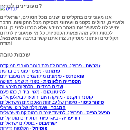
מעוניינים לסייע?
תפריט
אנו מעוניינים בתקליטים ישנים מכל הסוגים, ישראליים
ולועזיים, גדולים כקטנים ועיתוני מוסיקה מכל התקופות. הדבר
יסייע לנו להעשיר את האתר במידע שלא הכרנו לפני כן, וגם
לכסות חלק מההוצאות הכספיות. כל מי שמעוניין לתרום
תקליטים ועיתוני מוסיקה, צרו אתנו קשר בתיבה שמשמאל.
תודה!
שכנות טובה
זמרשת
- פרויקט חירום להצלת הזמר העברי המוקדם
פזמונט
- מצעדי פזמונים ברשת
פואטרנס
- פזמונים מתורגמים או מעוברתים
הספרייה הלאומית
- ספריית שמע ומוזיקה
שרים במדים
- הלהקות הצבאיות
להיטון.קום
- מגזין בידור, כמו פעם
קוטנר רוק.נט
- מוזיקה היום, הופעות באולפן גל"צ
סיפור כיסוי
- סיפורן של עטיפות האלבומים הישראליים
המגבר
- שעה קלה של רוק ישראלי
מפעל הפיס
- הפרויקט לתיעוד יוצרים במוסיקה הישראלית
דודיפדיה
- ביוגרפיות ותחקירים מוסיקליים
ישראבוט
- בוטלגים ישראליים
פוסיהל
- הקלטות נדירות