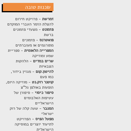
שכנות טובה
זמרשת
- פרויקט חירום
להצלת הזמר העברי המוקדם
פזמונט
- מצעדי פזמונים
ברשת
פואטרנס
- פזמונים
מתורגמים או מעוברתים
הספרייה הלאומית
- ספריית
שמע ומוזיקה
שרים במדים
- הלהקות
הצבאיות
להיטון.קום
- מגזין בידור,
כמו פעם
קוטנר רוק.נט
- מוזיקה היום,
הופעות באולפן גל"צ
סיפור כיסוי
- סיפורן של
עטיפות האלבומים
הישראליים
המגבר
- שעה קלה של רוק
ישראלי
מפעל הפיס
- הפרויקט
לתיעוד יוצרים במוסיקה
הישראלית