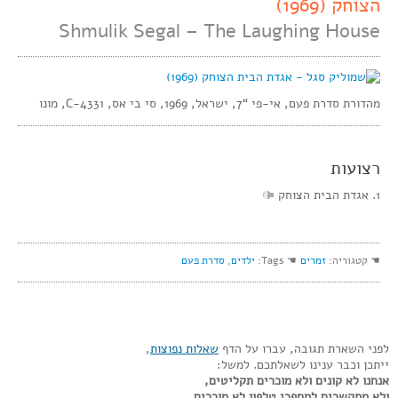
הצוחק (1969)
Shmulik Segal – The Laughing House
מהדורת סדרת פעם, אי-פי “7, ישראל, 1969, סי בי אס, C-4331, מונו
רצועות
1. אגדת הבית הצוחק
☚ קטגוריה:
זמרים
☚ Tags:
ילדים
,
סדרת פעם
לפני השארת תגובה, עברו על הדף
שאלות נפוצות
,
ייתכן וכבר ענינו לשאלתכם. למשל:
אנחנו לא קונים ולא מוכרים תקליטים,
ולא מתקשרים למספרי טלפון לא מוכרים.