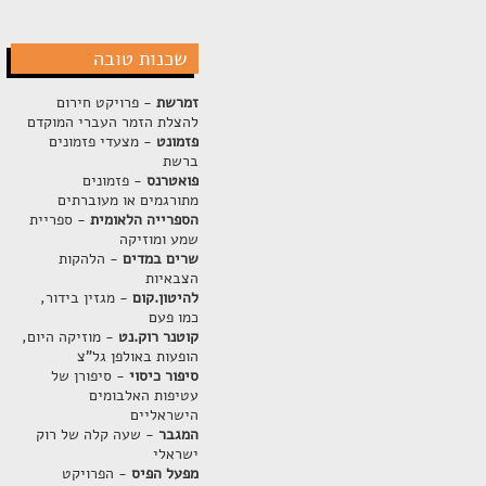
שכנות טובה
זמרשת
- פרויקט חירום
להצלת הזמר העברי המוקדם
פזמונט
- מצעדי פזמונים
ברשת
פואטרנס
- פזמונים
מתורגמים או מעוברתים
הספרייה הלאומית
- ספריית
שמע ומוזיקה
שרים במדים
- הלהקות
הצבאיות
להיטון.קום
- מגזין בידור,
כמו פעם
קוטנר רוק.נט
- מוזיקה היום,
הופעות באולפן גל"צ
סיפור כיסוי
- סיפורן של
עטיפות האלבומים
הישראליים
המגבר
- שעה קלה של רוק
ישראלי
מפעל הפיס
- הפרויקט