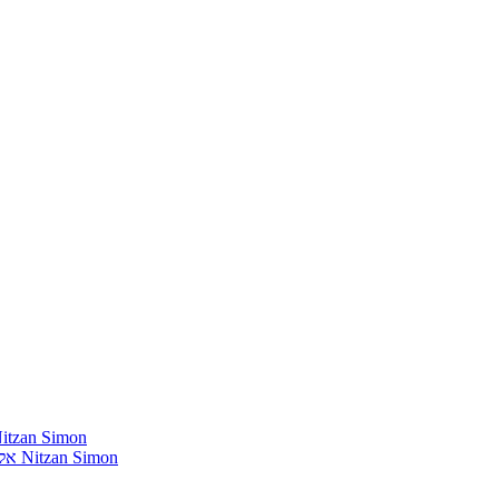
חומרים שהייתי רוצה להשמיע בתוכנית שלי מאת נִיצָן סִימוֹן mon
אלבומים נדירים שאני מחפש פיזית וגם דיגיטלית מאת נִיצָן סִימוֹן Nitzan Simon