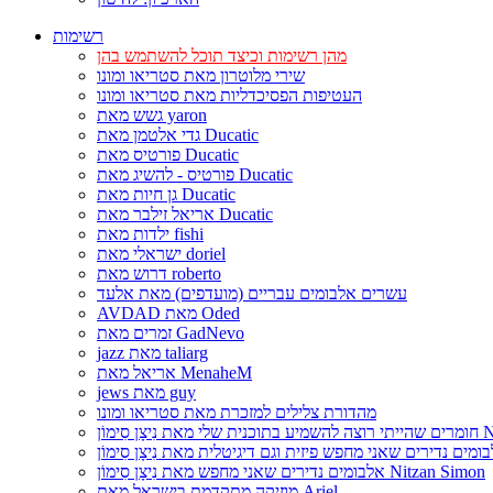
רשימות
מהן רשימות וכיצד תוכל להשתמש בהן
שירי מלוטרון מאת סטריאו ומונו
העטיפות הפסיכדליות מאת סטריאו ומונו
גשש מאת yaron
גדי אלטמן מאת Ducatic
פורטיס מאת Ducatic
פורטיס - להשיג מאת Ducatic
גן חיות מאת Ducatic
אריאל זילבר מאת Ducatic
ילדות מאת fishi
ישראלי מאת doriel
דרוש מאת roberto
עשרים אלבומים עבריים (מועדפים) מאת אלעד
AVDAD מאת Oded
זמרים מאת GadNevo
jazz מאת taliarg
אריאל מאת MenaheM
jews מאת guy
מהדורת צלילים למזכרת מאת סטריאו ומונו
Nitzan Si
אלבומים נדירים שאני מחפש מאת נִיצָן סִימוֹן Nitzan Simon
מוזיקה מתקדמת בישראל מאת Ariel