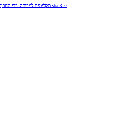
תקליטים למכירה..ברי סחרוֹף, ז׳אן קונפליקט, כרומוזום, מינימל קומפקט, רמי פורטיס מאת shai310