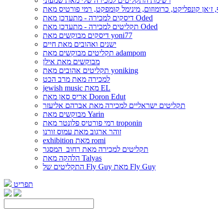
רשימת התקליטים למכירה שלי מאת שמעוני
דיסקים למכירה - מתעדכן מאת Oded
תקליטים למכירה - מתעדכן מאת Oded
דיסקים מבוקשים מאת yoni77
ישנים ואהובים מאת חיים
תקליטים מבוקשים מאת adampom
מבוקשים מאת אילן
תקליטים אהובים מאת yoniking
למכירה מאת מרב הכט
jewish music מאת EL
אריס סאן מאת Doron Edut
תקליטים ישראליים למכירה מאת אברהם אליעזר
מבוקשים מאת Yarin
רמי פורטיס פלונטר מאת troponin
זוהר ארגוב מאת עמוס זורנו
exhibition מאת romi
תקליטים למכירה מאת רחוב_המסגר
הלהקה מאת Talyas
התקליטים של Fly Guy מאת Fly Guy
תפריט