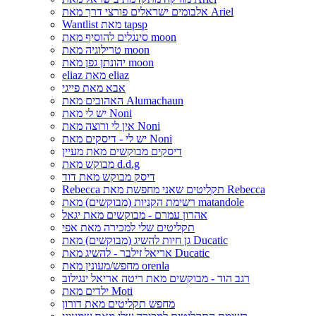
אלבומים ישראלים פורצי דרך מאת Ariel
Wantlist מאת tapsp
סינגלים להוסיף מאת moon
טרילוגיה מאת moon
יהונתן גפן מאת moon
eliaz מאת eliaz
אבא מאת פייגי
האהובים מאת Alumachaun
יש לי מאת Noni
אין לי ורוצה מאת Noni
יש לי - דיסקים מאת Noni
דיסקים מבוקשים מאת מעיין
מבוקש מאת d.d.g
דיסק מבוקש מאת דוד
Rebecca תקליטים שאני מחפשת מאת Rebecca
רשימת הקניות (מבוקשים) מאת matandole
אהרון עמרם - מבוקשים מאת יגאל
תקליטים שלי למכירה מאת אפי
גן חיות להשיג (מבוקשים) מאת Ducatic
אריאל זילבר - להשיג מאת Ducatic
מחפש/מעונין מאת orenla
רגב הוד - מבוקשים מאת ריטה אריאל ינגילוב
ילדים מאת Moti
מחפש תקליטים מאת דורון