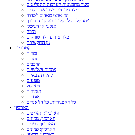
כיצד מתבצעות הערכות התקליטים
כיצד מדרגים מצבו של תקליט
הד-ארצי מאדום לשחור
מהקלטה לתקליט, מה קורה בדרך?
אנלוגי או דיגיטלי
מומה
מלהיטון ועד להיטון.קום
מן התקשורת
קטגוריות
זמרות
זמרים
הרכבים
צמדים ושלישיות
להקות צבאיות
מופעים
פסי קול
תזמורות
אוספים
כל הקטגוריות, כל הז’אנרים
הארכיון
הארכיון: תקליטים
הארכיון: מגזינים
הארכיון: ספרים
הארכיון: פנזינים
הארכיון: להיטון