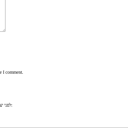
me I comment.
, ייתכן וכבר ענינו לשאלתכם. למשל:
לפני י