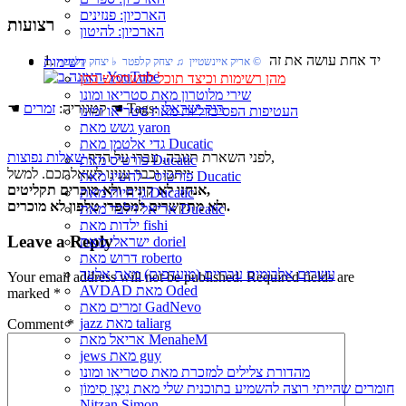
הארכיון: פנזינים
רצועות
הארכיון: להיטון
1. יד אחת עושה את זה
רשימות
© אריק איינשטיין ♫ יצחק קלפטר ♭ יצחק קלפטר
מהן רשימות וכיצד תוכל להשתמש בהן
שירי מלוטרון מאת סטריאו ומונו
רוק ישראלי
☚ Tags:
☚ קטגוריה:
זמרים
העטיפות הפסיכדליות מאת סטריאו ומונו
גשש מאת yaron
גדי אלטמן מאת Ducatic
,
לפני השארת תגובה, עברו על הדף
שאלות נפוצות
פורטיס מאת Ducatic
ייתכן וכבר ענינו לשאלתכם. למשל:
פורטיס - להשיג מאת Ducatic
אנחנו לא קונים ולא מוכרים תקליטים,
גן חיות מאת Ducatic
ולא מתקשרים למספרי טלפון לא מוכרים.
אריאל זילבר מאת Ducatic
ילדות מאת fishi
Leave a Reply
ישראלי מאת doriel
דרוש מאת roberto
עשרים אלבומים עבריים (מועדפים) מאת אלעד
Your email address will not be published.
Required fields are
AVDAD מאת Oded
marked
*
זמרים מאת GadNevo
jazz מאת taliarg
Comment
*
אריאל מאת MenaheM
jews מאת guy
מהדורת צלילים למזכרת מאת סטריאו ומונו
חומרים שהייתי רוצה להשמיע בתוכנית שלי מאת נִיצָן סִימוֹן
Nitzan Simon