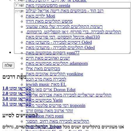
אריאל זילבר - להשיג מאת Ducatic
מחפש/מעונין מאת orenla
רגב הוד - מבוקשים מאת ריטה אריאל ינגילוב
ילדים מאת Moti
מחפש תקליטים מאת דורון
רשימת התקליטים למכירה שלי מאת שמעוני
תקליטים למכירה..ברי סחרוֹף, ז׳אן קונפליקט, כרומוזום,
מינימל קומפקט, רמי פורטיס מאת shai310
דיסקים למכירה - מתעדכן מאת Oded
תקליטים למכירה - מתעדכן מאת Oded
דיסקים מבוקשים מאת yoni77
ישנים ואהובים מאת חיים
תקליטים מבוקשים מאת adampom
מבוקשים מאת אילן
תקליטים אהובים מאת yoniking
מפת דרכים
למכירה מאת מרב הכט
jewish music מאת EL
סטריאו ומונו 1.0
אריס סאן מאת Doron Edut
סטריאו ומונו 2.0
תקליטים ישראליים למכירה מאת אברהם אליעזר
סטריאו ומונו 3.0
מבוקשים מאת Yarin
סטריאו ומונו 3.1
רמי פורטיס פלונטר מאת troponin
זוהר ארגוב מאת עמוס זורנו
מעוניינים לסייע?
exhibition מאת romi
תקליטים למכירה מאת רחוב_המסגר
הלהקה מאת Talyas
אנו מעוניינים בתקליטים ישנים מכל הסוגים, ישראליים ולועזיים, גדולים