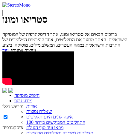
סטריאו ומונו
ברוכים הבאים אל סטריאו ומונו, אתר הדיסקוגרפיה של המוסיקה
הישראלית. האתר מתעד את התקליטים, אחד ההיבטים המלהיבים של
התרבות הישראלית במאה העשרים, המשלב מילים, מוסיקה, ביצוע
עוד...
ועיצוב אמנותי.
חיפוש מוסיקה
מידע נוסף
אודות
חיפוש כללי
שאלות נפוצות
איפה קונים היום תקליטים
100 התקליטים המבוקשים ביותר
מפאז ועד סוף העולם
דיסקוגרפיה
תקליטים למכירה ותקליטים מבוקשים