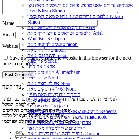
אלבומים נדירים שאני מחפש פיזית וגם דיגיטלית מאת נִיצָן
סִימוֹן Nitzan Simon
אלבומים נדירים שאני מחפש מאת נִיצָן סִימוֹן Nitzan
Simon
Name
מוזיקה מתקדמת בישראל מאת Ariel
אלבומים ישראלים פורצי דרך מאת Ariel
Email
Wantlist מאת tapsp
סינגלים להוסיף מאת moon
Website
טרילוגיה מאת moon
יהונתן גפן מאת moon
Save my name, email, and website in this browser for the next
eliaz מאת eliaz
time I comment.
אבא מאת פייגי
האהובים מאת Alumachaun
יש לי מאת Noni
אין לי ורוצה מאת Noni
צרו קשר
יש לי - דיסקים מאת Noni
דיסקים מבוקשים מאת מעיין
לפני יצירת קשר, עברו על הדף
שאלות נפוצות
, ייתכן וכבר ענינו
מבוקש מאת d.d.g
לשאלתכם. למשל:
דיסק מבוקש מאת דוד
אנחנו לא קונים ולא מוכרים תקליטים,
Rebecca תקליטים שאני מחפשת מאת Rebecca
אנחנו עונים לפניות בדוא"ל בלבד,
רשימת הקניות (מבוקשים) מאת matandole
כתובת דוא"ל ומספר טלפון לא יפורסמו.
אהרון עמרם - מבוקשים מאת יגאל
תקליטים שלי למכירה מאת אפי
גן חיות להשיג (מבוקשים) מאת Ducatic
דוא"ל