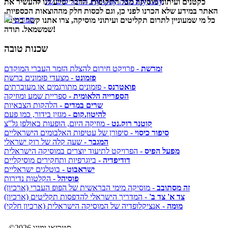
התקליטים של Fly Guy מאת Fly Guy
כקטנים ועיתוני מוסיקה מכל התקופות. הדבר יסייע לנו להעשיר את
האתר במידע שלא הכרנו לפני כן, וגם לכסות חלק מההוצאות הכספיות.
תפריט
כל מי שמעוניין לתרום תקליטים ועיתוני מוסיקה, צרו אתנו קשר בתיבה
שמשמאל. תודה!
שכנות טובה
זמרשת
- פרויקט חירום להצלת הזמר העברי המוקדם
פזמונט
- מצעדי פזמונים ברשת
פואטרנס
- פזמונים מתורגמים או מעוברתים
הספרייה הלאומית
- ספריית שמע ומוזיקה
שרים במדים
- הלהקות הצבאיות
להיטון.קום
- מגזין בידור, כמו פעם
קוטנר רוק.נט
- מוזיקה היום, הופעות באולפן גל"צ
סיפור כיסוי
- סיפורן של עטיפות האלבומים הישראליים
המגבר
- שעה קלה של רוק ישראלי
מפעל הפיס
- הפרויקט לתיעוד יוצרים במוסיקה הישראלית
דודיפדיה
- ביוגרפיות ותחקירים מוסיקליים
ישראבוט
- בוטלגים ישראליים
פוסיהל
- הקלטות נדירות
זה מסתובב
- מוסיקה מימי הבראשית של הפופ העברי (ארכיון)
צד א' צד ב'
- המדריך הישראלי להדפסות תקליטים (ארכיון)
מומה
- אנציקלופדיה של המוסיקה הישראלית (ארכיון חלקי)
©2026 סטריאו ומונו