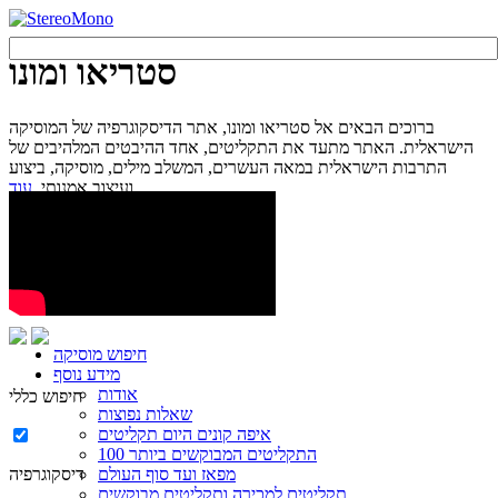
סטריאו ומונו
ברוכים הבאים אל סטריאו ומונו, אתר הדיסקוגרפיה של המוסיקה
הישראלית. האתר מתעד את התקליטים, אחד ההיבטים המלהיבים של
התרבות הישראלית במאה העשרים, המשלב מילים, מוסיקה, ביצוע
עוד...
ועיצוב אמנותי.
חיפוש מוסיקה
מידע נוסף
אודות
חיפוש כללי
שאלות נפוצות
איפה קונים היום תקליטים
100 התקליטים המבוקשים ביותר
מפאז ועד סוף העולם
דיסקוגרפיה
תקליטים למכירה ותקליטים מבוקשים