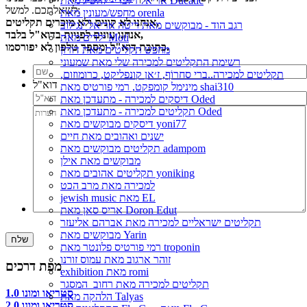
אריאל זילבר - להשיג מאת Ducatic
לשאלתכם. למשל:
מחפש/מעונין מאת orenla
אנחנו לא קונים ולא מוכרים תקליטים,
רגב הוד - מבוקשים מאת ריטה אריאל ינגילוב
אנחנו עונים לפניות בדוא"ל בלבד,
ילדים מאת Moti
כתובת דוא"ל ומספר טלפון לא יפורסמו.
מחפש תקליטים מאת דורון
רשימת התקליטים למכירה שלי מאת שמעוני
תקליטים למכירה..ברי סחרוֹף, ז׳אן קונפליקט, כרומוזום,
דוא"ל
מינימל קומפקט, רמי פורטיס מאת shai310
דיסקים למכירה - מתעדכן מאת Oded
תקליטים למכירה - מתעדכן מאת Oded
דיסקים מבוקשים מאת yoni77
ישנים ואהובים מאת חיים
תקליטים מבוקשים מאת adampom
מבוקשים מאת אילן
תקליטים אהובים מאת yoniking
למכירה מאת מרב הכט
jewish music מאת EL
אריס סאן מאת Doron Edut
תקליטים ישראליים למכירה מאת אברהם אליעזר
מבוקשים מאת Yarin
רמי פורטיס פלונטר מאת troponin
זוהר ארגוב מאת עמוס זורנו
מפת דרכים
exhibition מאת romi
תקליטים למכירה מאת רחוב_המסגר
סטריאו ומונו 1.0
הלהקה מאת Talyas
סטריאו ומונו 2.0