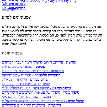
התקליטים של Fly Guy מאת Fly Guy
סטריאו ומונו 3.0
סטריאו ומונו 3.1
תפריט
מעוניינים לסייע?
אנו מעוניינים בתקליטים ישנים מכל הסוגים, ישראליים ולועזיים, גדולים
כקטנים ועיתוני מוסיקה מכל התקופות. הדבר יסייע לנו להעשיר את
האתר במידע שלא הכרנו לפני כן, וגם לכסות חלק מההוצאות הכספיות.
כל מי שמעוניין לתרום תקליטים ועיתוני מוסיקה, צרו אתנו קשר בתיבה
שמשמאל. תודה!
שכנות טובה
זמרשת
- פרויקט חירום להצלת הזמר העברי המוקדם
פזמונט
- מצעדי פזמונים ברשת
פואטרנס
- פזמונים מתורגמים או מעוברתים
הספרייה הלאומית
- ספריית שמע ומוזיקה
שרים במדים
- הלהקות הצבאיות
להיטון.קום
- מגזין בידור, כמו פעם
קוטנר רוק.נט
- מוזיקה היום, הופעות באולפן גל"צ
סיפור כיסוי
- סיפורן של עטיפות האלבומים הישראליים
המגבר
- שעה קלה של רוק ישראלי
מפעל הפיס
- הפרויקט לתיעוד יוצרים במוסיקה הישראלית
דודיפדיה
- ביוגרפיות ותחקירים מוסיקליים