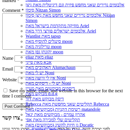
marked
*
אלבומים נדירים שאני מחפש פיזית וגם דיגיטלית מאת נִיצָן
סִימוֹן Nitzan Simon
Comment
*
אלבומים נדירים שאני מחפש מאת נִיצָן סִימוֹן Nitzan
Simon
מוזיקה מתקדמת בישראל מאת Ariel
אלבומים ישראלים פורצי דרך מאת Ariel
Wantlist מאת tapsp
סינגלים להוסיף מאת moon
טרילוגיה מאת moon
יהונתן גפן מאת moon
eliaz מאת eliaz
Name
אבא מאת פייגי
האהובים מאת Alumachaun
Email
יש לי מאת Noni
אין לי ורוצה מאת Noni
Website
יש לי - דיסקים מאת Noni
דיסקים מבוקשים מאת מעיין
Save my name, email, and website in this browser for the next
מבוקש מאת d.d.g
time I comment.
דיסק מבוקש מאת דוד
Rebecca תקליטים שאני מחפשת מאת Rebecca
רשימת הקניות (מבוקשים) מאת matandole
אהרון עמרם - מבוקשים מאת יגאל
צרו קשר
תקליטים שלי למכירה מאת אפי
גן חיות להשיג (מבוקשים) מאת Ducatic
לפני יצירת קשר, עברו על הדף
שאלות נפוצות
, ייתכן וכבר ענינו