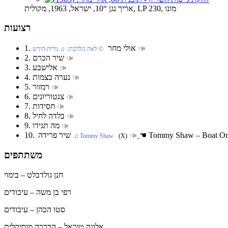
אריך נגן “10, ישראל, 1963, מקולית, LP 230, מונו
רצועות
1. אולי מחר
‏ © לאה גולדברג‏ ♫ נורית הירש
2. שיר הכרם
3. אלישבע
4. נערה בצמות
5. רמזור
6. צנטוריונים
7. חסידות
8. בלדה לחיל
9. מה תגידו
Tommy Shaw – Boat On
☚
10. שיר פרידה
(X)
‏ ♫ Tommy Shaw
משתתפים
חנן גולדבלט – בימוי
רפי בן משה – עיבודים
סטו הכהן – עיבודים
אלונה טוראל – הדרכה מוסיקלית