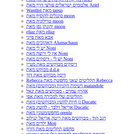
אלבומים ישראלים פורצי דרך מאת Ariel
Wantlist מאת tapsp
סינגלים להוסיף מאת moon
טרילוגיה מאת moon
יהונתן גפן מאת moon
eliaz מאת eliaz
אבא מאת פייגי
האהובים מאת Alumachaun
יש לי מאת Noni
אין לי ורוצה מאת Noni
יש לי - דיסקים מאת Noni
דיסקים מבוקשים מאת מעיין
מבוקש מאת d.d.g
דיסק מבוקש מאת דוד
Rebecca תקליטים שאני מחפשת מאת Rebecca
רשימת הקניות (מבוקשים) מאת matandole
אהרון עמרם - מבוקשים מאת יגאל
תקליטים שלי למכירה מאת אפי
גן חיות להשיג (מבוקשים) מאת Ducatic
אריאל זילבר - להשיג מאת Ducatic
מחפש/מעונין מאת orenla
רגב הוד - מבוקשים מאת ריטה אריאל ינגילוב
ילדים מאת Moti
מחפש תקליטים מאת דורון