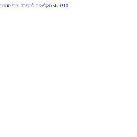
תקליטים למכירה..ברי סחרוֹף, ז׳אן קונפליקט, כרומוזום, מינימל קומפקט, רמי פורטיס מאת shai310