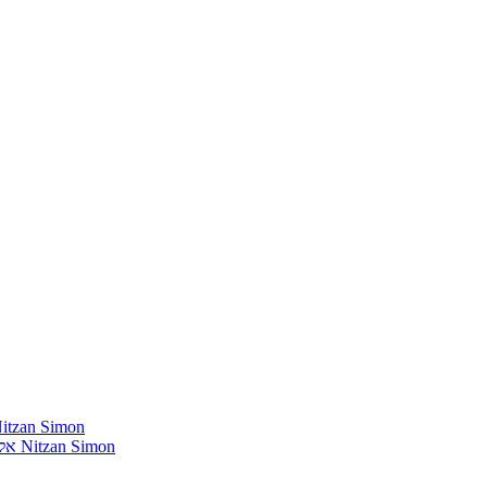
חומרים שהייתי רוצה להשמיע בתוכנית שלי מאת נִיצָן סִימוֹן mon
אלבומים נדירים שאני מחפש פיזית וגם דיגיטלית מאת נִיצָן סִימוֹן Nitzan Simon