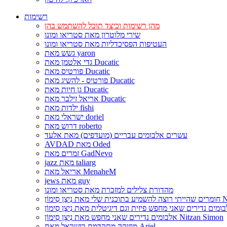
רשימות
מהן רשימות וכיצד תוכל להשתמש בהן
שירי מלוטרון מאת סטריאו ומונו
העטיפות הפסיכדליות מאת סטריאו ומונו
גשש מאת yaron
גדי אלטמן מאת Ducatic
פורטיס מאת Ducatic
פורטיס - להשיג מאת Ducatic
גן חיות מאת Ducatic
אריאל זילבר מאת Ducatic
ילדות מאת fishi
ישראלי מאת doriel
דרוש מאת roberto
עשרים אלבומים עבריים (מועדפים) מאת אלעד
AVDAD מאת Oded
זמרים מאת GadNevo
jazz מאת taliarg
אריאל מאת MenaheM
jews מאת guy
מהדורת צלילים למזכרת מאת סטריאו ומונו
Nitzan Si
אלבומים נדירים שאני מחפש מאת נִיצָן סִימוֹן Nitzan Simon
מוזיקה מתקדמת בישראל מאת Ariel