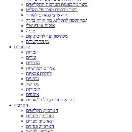
כיצד מתבצעות הערכות התקליטים
כיצד מדרגים מצבו של תקליט
הד-ארצי מאדום לשחור
מהקלטה לתקליט, מה קורה בדרך?
אנלוגי או דיגיטלי
מומה
מלהיטון ועד להיטון.קום
מן התקשורת
קטגוריות
זמרות
זמרים
הרכבים
צמדים ושלישיות
להקות צבאיות
מופעים
פסי קול
תזמורות
אוספים
כל הקטגוריות, כל הז’אנרים
הארכיון
הארכיון: תקליטים
הארכיון: מגזינים
הארכיון: ספרים
הארכיון: פנזינים
הארכיון: להיטון