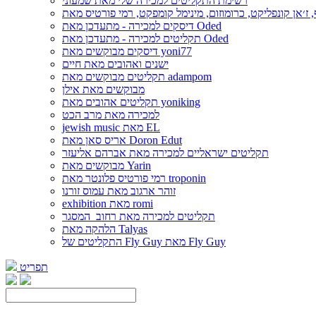
רשימת התקליטים למכירה שלי מאת שמעוני
דיסקים למכירה - מתעדכן מאת Oded
תקליטים למכירה - מתעדכן מאת Oded
דיסקים מבוקשים מאת yoni77
ישנים ואהובים מאת חיים
תקליטים מבוקשים מאת adampom
מבוקשים מאת אילן
תקליטים אהובים מאת yoniking
למכירה מאת מרב הכט
jewish music מאת EL
אריס סאן מאת Doron Edut
תקליטים ישראליים למכירה מאת אברהם אליעזר
מבוקשים מאת Yarin
רמי פורטיס פלונטר מאת troponin
זוהר ארגוב מאת עמוס זורנו
exhibition מאת romi
תקליטים למכירה מאת רחוב_המסגר
הלהקה מאת Talyas
התקליטים של Fly Guy מאת Fly Guy
תפריט