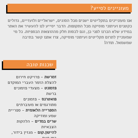
מעוניינים לסייע?
אנו מעוניינים בתקליטים ישנים מכל הסוגים, ישראליים ולועזיים, גדולים
כקטנים ועיתוני מוסיקה מכל התקופות. הדבר יסייע לנו להעשיר את האתר
במידע שלא הכרנו לפני כן, וגם לכסות חלק מההוצאות הכספיות. כל מי
שמעוניין לתרום תקליטים ועיתוני מוסיקה, צרו אתנו קשר בתיבה
שמשמאל. תודה!
שכנות טובה
זמרשת
- פרויקט חירום
להצלת הזמר העברי המוקדם
פזמונט
- מצעדי פזמונים
ברשת
פואטרנס
- פזמונים
מתורגמים או מעוברתים
הספרייה הלאומית
- ספריית
שמע ומוזיקה
שרים במדים
- הלהקות
הצבאיות
להיטון.קום
- מגזין בידור,
כמו פעם