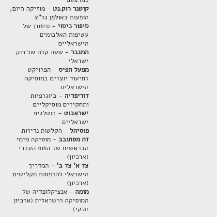
קוטנר רוק.נט
- מוזיקה היום,
הופעות באולפן גל"צ
סיפור כיסוי
- סיפורן של
עטיפות האלבומים
הישראליים
המגבר
- שעה קלה של רוק
ישראלי
מפעל הפיס
- הפרויקט
לתיעוד יוצרים במוסיקה
הישראלית
דודיפדיה
- ביוגרפיות
ותחקירים מוסיקליים
ישראבוט
- בוטלגים
ישראליים
פוסיהל
- הקלטות נדירות
זה מסתובב
- מוסיקה מימי
הבראשית של הפופ העברי
(ארכיון)
צד א' צד ב'
- המדריך
הישראלי להדפסות תקליטים
(ארכיון)
מומה
- אנציקלופדיה של
המוסיקה הישראלית (ארכיון
חלקי)