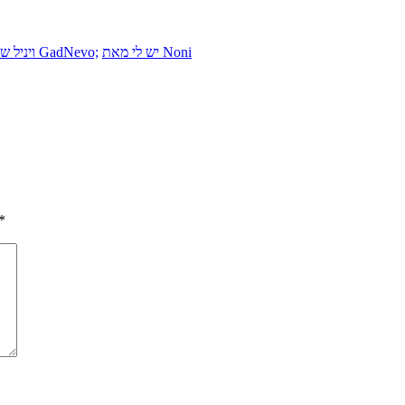
יש לי מאת Noni
זמרים מאת GadNevo;
ויניל שנות
*