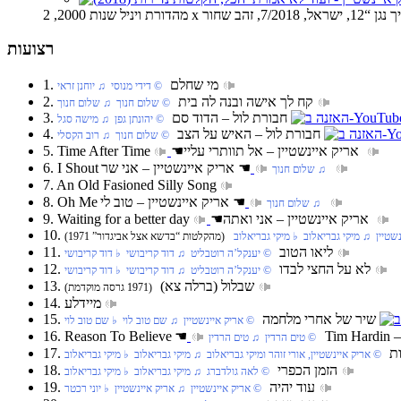
רצועות
1. מי שחלם
‏ © דידי מנוסי‏ ♫ יוחנן זראי
2. קח לך אישה ובנה לה בית
‏ © שלום חנוך‏ ♫ שלום חנוך
3. חבורת לול‏ – הדוד סם
‏ © יהונתן גפן‏ ♫ מישה סגל
4. חבורת לול‏ – האיש על הצב
‏ © שלום חנוך‏ ♫ רוב הקסלי
אריק איינשטיין – אל תוותרי עליי
☚
5. Time After Time
אריק איינשטיין – אני שר
☚
6. I Shout
‏ ♫ שלום חנוך
7. An Old Fasioned Silly Song
אריק איינשטיין – טוב לי
☚
8. Oh Me
‏ ♫ שלום חנוך
אריק איינשטיין – אני ואתה
☚
9. Waiting for a better day
שטיין‏ ♫ מיקי גבריאלוב‏ ♭ מיקי גבריאלוב
(מהקלטות “בדשא אצל אביגדור” 1971)
11. ליאו הטוב
‏ © יענקל’ה רוטבליט‏ ♫ דוד קריבושי‏ ♭ דוד קריבושי
12. לא על החצי לבדו
‏ © יענקל’ה רוטבליט‏ ♫ דוד קריבושי‏ ♭ דוד קריבושי
13. שבלול (ברלה צא)
(1971 גרסה מוקדמת)
14. מיידלע
15. שיר של אחרי מלחמה
‏ © אריק איינשטיין‏ ♫ שם טוב לוי‏ ♭ שם טוב לוי
16. Reason To Believe
☚
Tim Hardin –
‏ © טים הרדין‏ ♫ טים הרדין
ות
‏ © אריק איינשטיין, אורי זוהר ומיקי גבריאלוב‏ ♫ מיקי גבריאלוב‏ ♭ מיקי גבריאלוב
18. הזמן הכפרי
‏ © לאה גולדברג‏ ♫ מיקי גבריאלוב‏ ♭ מיקי גבריאלוב
19. עוד יהיה
‏ © אריק איינשטיין‏ ♫ אריק איינשטיין‏ ♭ יוני רכטר