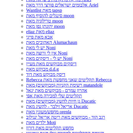
אלבומים ישראלים פורצי דרך מאת Ariel
Wantlist מאת tapsp
סינגלים להוסיף מאת moon
טרילוגיה מאת moon
יהונתן גפן מאת moon
eliaz מאת eliaz
אבא מאת פייגי
האהובים מאת Alumachaun
יש לי מאת Noni
אין לי ורוצה מאת Noni
יש לי - דיסקים מאת Noni
דיסקים מבוקשים מאת מעיין
מבוקש מאת d.d.g
דיסק מבוקש מאת דוד
Rebecca תקליטים שאני מחפשת מאת Rebecca
רשימת הקניות (מבוקשים) מאת matandole
אהרון עמרם - מבוקשים מאת יגאל
תקליטים שלי למכירה מאת אפי
גן חיות להשיג (מבוקשים) מאת Ducatic
אריאל זילבר - להשיג מאת Ducatic
מחפש/מעונין מאת orenla
רגב הוד - מבוקשים מאת ריטה אריאל ינגילוב
ילדים מאת Moti
מחפש תקליטים מאת דורון