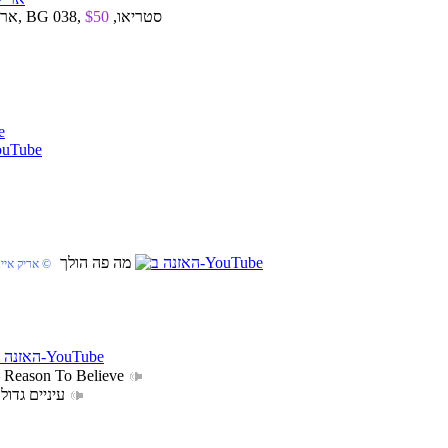
מהדורת ויניל שנות 2000, 2 x אריך נגן “12, ישראל, 7/2018, זהב שחור, BG 038, סטריאו,
$50
10. מה פה הולך
‏ © אריק איינ
 Reason To Believe
17. עיניים גדול