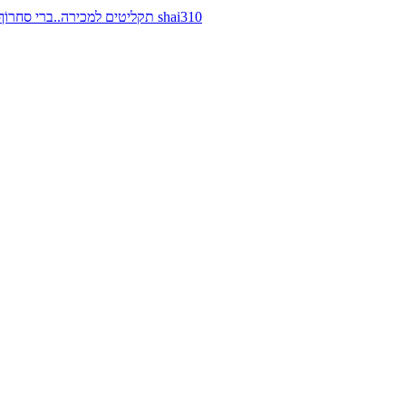
תקליטים למכירה..ברי סחרוֹף, ז׳אן קונפליקט, כרומוזום, מינימל קומפקט, רמי פורטיס מאת shai310