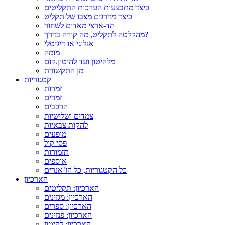
כיצד מתבצעות הערכות התקליטים
כיצד מדרגים מצבו של תקליט
הד-ארצי מאדום לשחור
מהקלטה לתקליט, מה קורה בדרך?
אנלוגי או דיגיטלי
מומה
מלהיטון ועד להיטון.קום
מן התקשורת
קטגוריות
זמרות
זמרים
הרכבים
צמדים ושלישיות
להקות צבאיות
מופעים
פסי קול
תזמורות
אוספים
כל הקטגוריות, כל הז’אנרים
הארכיון
הארכיון: תקליטים
הארכיון: מגזינים
הארכיון: ספרים
הארכיון: פנזינים
הארכיון: להיטון