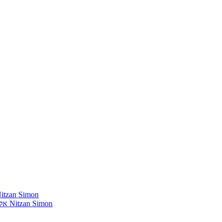
חומרים שהייתי רוצה להשמיע בתוכנית שלי מאת נִיצָן סִימוֹן mon
אלבומים נדירים שאני מחפש פיזית וגם דיגיטלית מאת נִיצָן סִימוֹן Nitzan Simon