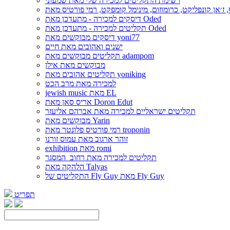
רשימת התקליטים למכירה שלי מאת שמעוני
דיסקים למכירה - מתעדכן מאת Oded
תקליטים למכירה - מתעדכן מאת Oded
דיסקים מבוקשים מאת yoni77
ישנים ואהובים מאת חיים
תקליטים מבוקשים מאת adampom
מבוקשים מאת אילן
תקליטים אהובים מאת yoniking
למכירה מאת מרב הכט
jewish music מאת EL
אריס סאן מאת Doron Edut
תקליטים ישראליים למכירה מאת אברהם אליעזר
מבוקשים מאת Yarin
רמי פורטיס פלונטר מאת troponin
זוהר ארגוב מאת עמוס זורנו
exhibition מאת romi
תקליטים למכירה מאת רחוב_המסגר
הלהקה מאת Talyas
התקליטים של Fly Guy מאת Fly Guy
תפריט