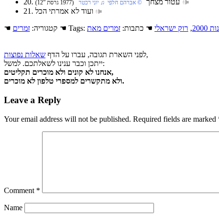
20. עטור מצחך
‏ © אברהם חלפי‏ ♫ יוני רכטר
(1977 גרסת ”12)
21. ועוד לא אמרתי הכל
 2000
,
רוק ישראלי
☚ כתבות:
☚ Tags:
☚ קטגוריה:
זמרים
,
לפני השארת תגובה, עברו על הדף
שאלות נפוצות
ייתכן וכבר ענינו לשאלתכם. למשל:
אנחנו לא קונים ולא מוכרים תקליטים,
ולא מתקשרים למספרי טלפון לא מוכרים.
Leave a Reply
Your email address will not be published.
Required fields are marked
Comment
*
Name