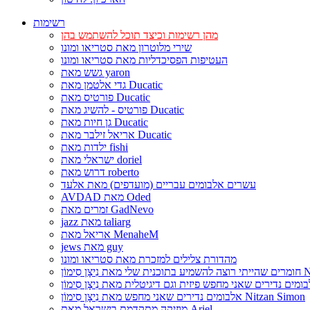
רשימות
מהן רשימות וכיצד תוכל להשתמש בהן
שירי מלוטרון מאת סטריאו ומונו
העטיפות הפסיכדליות מאת סטריאו ומונו
גשש מאת yaron
גדי אלטמן מאת Ducatic
פורטיס מאת Ducatic
פורטיס - להשיג מאת Ducatic
גן חיות מאת Ducatic
אריאל זילבר מאת Ducatic
ילדות מאת fishi
ישראלי מאת doriel
דרוש מאת roberto
עשרים אלבומים עבריים (מועדפים) מאת אלעד
AVDAD מאת Oded
זמרים מאת GadNevo
jazz מאת taliarg
אריאל מאת MenaheM
jews מאת guy
מהדורת צלילים למזכרת מאת סטריאו ומונו
Nitzan Si
אלבומים נדירים שאני מחפש מאת נִיצָן סִימוֹן Nitzan Simon
מוזיקה מתקדמת בישראל מאת Ariel