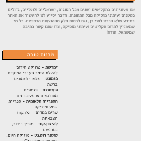
אנו מעוניינים בתקליטים ישנים מכל הסוגים, ישראליים ולועזיים, גדולים
כקטנים ועיתוני מוסיקה מכל התקופות. הדבר יסייע לנו להעשיר את האתר
במידע שלא הכרנו לפני כן, וגם לכסות חלק מההוצאות הכספיות. כל מי
שמעוניין לתרום תקליטים ועיתוני מוסיקה, צרו אתנו קשר בתיבה
שמשמאל. תודה!
שכנות טובה
זמרשת
- פרויקט חירום
להצלת הזמר העברי המוקדם
פזמונט
- מצעדי פזמונים
ברשת
פואטרנס
- פזמונים
מתורגמים או מעוברתים
הספרייה הלאומית
- ספריית
שמע ומוזיקה
שרים במדים
- הלהקות
הצבאיות
להיטון.קום
- מגזין בידור,
כמו פעם
קוטנר רוק.נט
- מוזיקה היום,
הופעות באולפן גל"צ