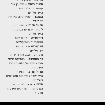
סיפור כיסוי
- סיפורן של
עטיפות האלבומים
הישראליים
המגבר
- שעה קלה של רוק
ישראלי
מפעל הפיס
- הפרויקט
לתיעוד יוצרים במוסיקה
הישראלית
דודיפדיה
- ביוגרפיות
ותחקירים מוסיקליים
ישראבוט
- בוטלגים
ישראליים
פוסיהל
- הקלטות נדירות
זה מסתובב
- מוסיקה מימי
הבראשית של הפופ העברי
(ארכיון)
צד א' צד ב'
- המדריך
הישראלי להדפסות תקליטים
(ארכיון)
מומה
- אנציקלופדיה של
המוסיקה הישראלית (ארכיון
חלקי)