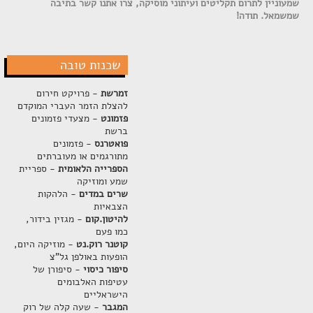
שמעוניין לתרום תקליטים ועיתוני מוסיקה, צרו אתנו קשר בתיבה
שמשמאל. תודה!
שכנות טובה
זמרשת
- פרויקט חירום
להצלת הזמר העברי המוקדם
פזמונט
- מצעדי פזמונים
ברשת
פואטרנס
- פזמונים
מתורגמים או מעוברתים
הספרייה הלאומית
- ספריית
שמע ומוזיקה
שרים במדים
- הלהקות
הצבאיות
להיטון.קום
- מגזין בידור,
כמו פעם
קוטנר רוק.נט
- מוזיקה היום,
הופעות באולפן גל"צ
סיפור כיסוי
- סיפורן של
עטיפות האלבומים
הישראליים
המגבר
- שעה קלה של רוק