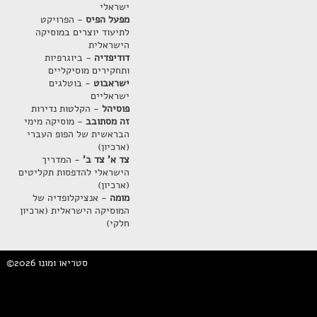
ישראלי
מפעל הפיס
- הפרויקט
לתיעוד יוצרים במוסיקה
הישראלית
דודיפדיה
- ביוגרפיות
ותחקירים מוסיקליים
ישראבוט
- בוטלגים
ישראליים
פוסיהל
- הקלטות נדירות
זה מסתובב
- מוסיקה מימי
הבראשית של הפופ העברי
(ארכיון)
צד א' צד ב'
- המדריך
הישראלי להדפסות תקליטים
(ארכיון)
מומה
- אנציקלופדיה של
המוסיקה הישראלית (ארכיון
חלקי)
©2026 סטריאו ומונו