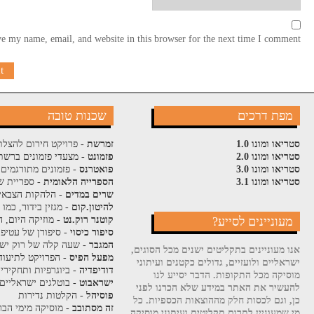
e my name, email, and website in this browser for the next time I comment.
מפת דרכים
שכנות טובה
סטריאו ומונו 1.0
זמרשת
- פרויקט חירום להצלת
סטריאו ומונו 2.0
פזמונט
- מצעדי פזמונים ברשת
סטריאו ומונו 3.0
פואטרנס
- פזמונים מתורגמים 
סטריאו ומונו 3.1
הספרייה הלאומית
- ספריית ש
שרים במדים
- הלהקות הצבאי
להיטון.קום
- מגזין בידור, כמו
מעוניינים לסייע?
קוטנר רוק.נט
- מוזיקה היום, ה
סיפור כיסוי
- סיפורן של עטיפ
המגבר
- שעה קלה של רוק ישר
אנו מעוניינים בתקליטים ישנים מכל הסוגים,
מפעל הפיס
- הפרויקט לתיעוד
ישראליים ולועזיים, גדולים כקטנים ועיתוני
דודיפדיה
- ביוגרפיות ותחקירי
מוסיקה מכל התקופות. הדבר יסייע לנו
ישראבוט
- בוטלגים ישראליים
להעשיר את האתר במידע שלא הכרנו לפני
פוסיהל
- הקלטות נדירות
כן, וגם לכסות חלק מההוצאות הכספיות. כל
זה מסתובב
- מוסיקה מימי הבר
מי שמעוניין לתרום תקליטים ועיתוני מוסיקה,