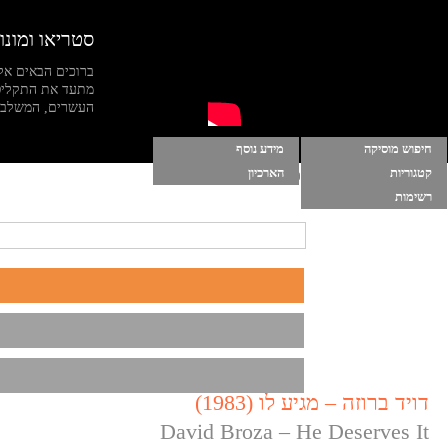
סטריאו ומונו
ברוכים הבאים אל
מתעד את התקליט
העשרים, המשלב מי
חיפוש מוסיקה
מידע נוסף
קטגוריות
הארכיון
הרשימות שלי
|
התחברות
|
הפעל מוסיקה ברקע
רשימות
דויד ברוזה – מגיע לו (1983)
David Broza – He Deserves It