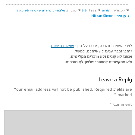
☚ קטגוריה:
זמרות
☚ Tags:
פופ
☚ כתבות:
אלבומים נדירים שאני מחפש מאת
נִיצָן סִימוֹן Nitzan Simon
לפני השארת תגובה, עברו על הדף
שאלות נפוצות
,
ייתכן וכבר ענינו לשאלתכם. למשל:
אנחנו לא קונים ולא מוכרים תקליטים,
ולא מתקשרים למספרי טלפון לא מוכרים.
Leave a Reply
Your email address will not be published.
Required fields are
*
marked
*
Comment