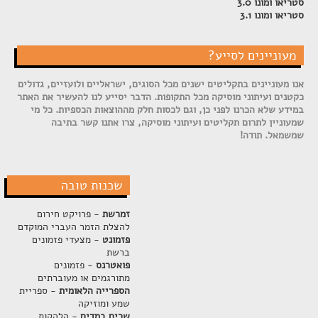
סטריאו ומונו 3.0
סטריאו ומונו 3.1
מעוניינים לסייע?
אנו מעוניינים בתקליטים ישנים מכל הסוגים, ישראליים ולועזיים, גדולים
כקטנים ועיתוני מוסיקה מכל התקופות. הדבר יסייע לנו להעשיר את האתר
במידע שלא הכרנו לפני כן, וגם לכסות חלק מההוצאות הכספיות. כל מי
שמעוניין לתרום תקליטים ועיתוני מוסיקה, צרו אתנו קשר בתיבה
שמשמאל. תודה!
שכנות טובה
זמרשת
- פרויקט חירום
להצלת הזמר העברי המוקדם
פזמונט
- מצעדי פזמונים
ברשת
פואטרנס
- פזמונים
מתורגמים או מעוברתים
הספרייה הלאומית
- ספריית
שמע ומוזיקה
שרים במדים
- הלהקות