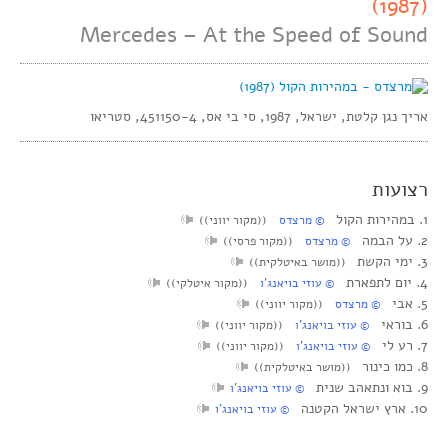
(1987)
Mercedes – At the Speed of Sound
אריך נגן קלטת, ישראל, 1987, סי בי אס, 451150-4, סטריאו
רצועות
1. במהירות הקול
© מרצדס
((מקור יווני))
2. על הבמה
© מרצדס
((מקור פרסי))
3. ימי הקשת
((מושר באיטלקית))
4. יום לתפארת
© עוזי בויאנג’ו
((מקור איטלקי))
5. אבי
© מרצדס
((מקור יווני))
6. בוראי
© עוזי בויאנג’ו
((מקור יווני))
7. רע לי
© עוזי בויאנג’ו
((מקור יווני))
8. כמו כינור
((מושר באיטלקית))
9. בוא ונתאהב שנית
© עוזי בויאנג’ו
10. ארץ ישראל הקטנה
© עוזי בויאנג’ו