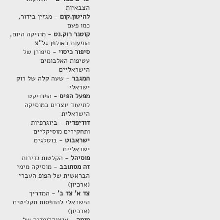
הצבאיות
להיטון.קום
- מגזין בידור,
כמו פעם
קוטנר רוק.נט
- מוזיקה היום,
הופעות באולפן גל"צ
סיפור כיסוי
- סיפורן של
עטיפות האלבומים
הישראליים
המגבר
- שעה קלה של רוק
ישראלי
מפעל הפיס
- הפרויקט
לתיעוד יוצרים במוסיקה
הישראלית
דודיפדיה
- ביוגרפיות
ותחקירים מוסיקליים
ישראבוט
- בוטלגים
ישראליים
פוסיהל
- הקלטות נדירות
זה מסתובב
- מוסיקה מימי
הבראשית של הפופ העברי
(ארכיון)
צד א' צד ב'
- המדריך
הישראלי להדפסות תקליטים
(ארכיון)
מומה
- אנציקלופדיה של