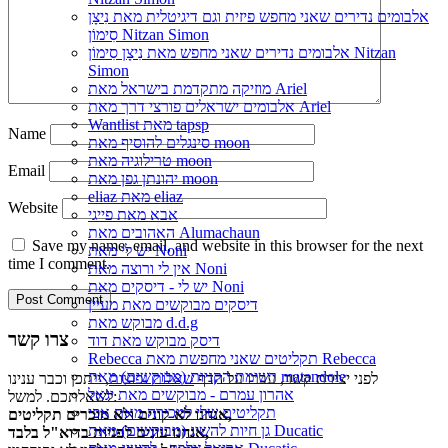
אלבומים נדירים שאני מחפש פיזית וגם דיגיטלית מאת נִיצָן
סִימוֹן Nitzan Simon
אלבומים נדירים שאני מחפש מאת נִיצָן סִימוֹן Nitzan
Simon
מוזיקה מתקדמת בישראל מאת Ariel
אלבומים ישראלים פורצי דרך מאת Ariel
Wantlist מאת tapsp
Name
סינגלים להוסיף מאת moon
טרילוגיה מאת moon
Email
יהונתן גפן מאת moon
eliaz מאת eliaz
Website
אבא מאת פייגי
האהובים מאת Alumachaun
Save my name, email, and website in this browser for the next
יש לי מאת Noni
time I comment.
אין לי ורוצה מאת Noni
יש לי - דיסקים מאת Noni
דיסקים מבוקשים מאת מעיין
מבוקש מאת d.d.g
צרו קשר
דיסק מבוקש מאת דוד
Rebecca תקליטים שאני מחפשת מאת Rebecca
רשימת הקניות (מבוקשים) מאת matandole
לפני יצירת קשר, עברו על הדף
שאלות נפוצות
, ייתכן וכבר ענינו
אהרון עמרם - מבוקשים מאת יגאל
לשאלתכם. למשל:
תקליטים שלי למכירה מאת אפי
אנחנו לא קונים ולא מוכרים תקליטים,
גן חיות להשיג (מבוקשים) מאת Ducatic
אנחנו עונים לפניות בדוא"ל בלבד,