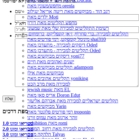
אריאל זילבר - להשיג מאת Ducatic
כתובת דוא"ל ומספר טלפון לא יפורסמו.
מחפש/מעונין מאת orenla
שם
רגב הוד - מבוקשים מאת ריטה אריאל ינגילוב
ילדים מאת Moti
מחפש תקליטים מאת דורון
דוא"ל
רשימת התקליטים למכירה שלי מאת שמעוני
תקליטים למכירה..ברי סחרוֹף, ז׳אן קונפליקט, כרומוזום,
הערות
מינימל קומפקט, רמי פורטיס מאת shai310
דיסקים למכירה - מתעדכן מאת Oded
תקליטים למכירה - מתעדכן מאת Oded
דיסקים מבוקשים מאת yoni77
ישנים ואהובים מאת חיים
תקליטים מבוקשים מאת adampom
מבוקשים מאת אילן
תקליטים אהובים מאת yoniking
למכירה מאת מרב הכט
jewish music מאת EL
אריס סאן מאת Doron Edut
תקליטים ישראליים למכירה מאת אברהם אליעזר
מבוקשים מאת Yarin
מפת דרכים
רמי פורטיס פלונטר מאת troponin
זוהר ארגוב מאת עמוס זורנו
exhibition מאת romi
סטריאו ומונו 1.0
תקליטים למכירה מאת רחוב_המסגר
סטריאו ומונו 2.0
הלהקה מאת Talyas
סטריאו ומונו 3.0