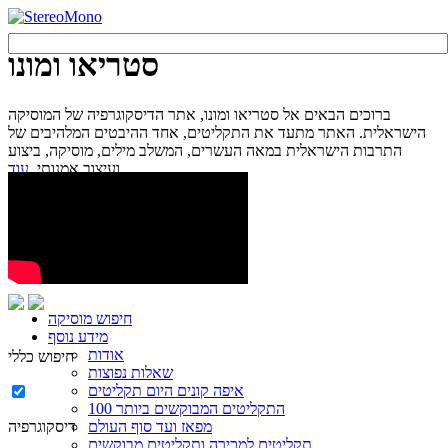
סטריאו ומונו
ברוכים הבאים אל סטריאו ומונו, אתר הדיסקוגרפיה של המוסיקה
הישראלית. האתר מתעד את התקליטים, אחד ההיבטים המלהיבים של
התרבות הישראלית במאה העשרים, המשלב מילים, מוסיקה, ביצוע
עוד...
ועיצוב אמנותי.
חיפוש מוסיקה
מידע נוסף
אודות
חיפוש כללי
שאלות נפוצות
איפה קונים היום תקליטים
100 התקליטים המבוקשים ביותר
מפאז ועד סוף העולם
דיסקוגרפיה
תקליטים למכירה ותקליטים מבוקשים