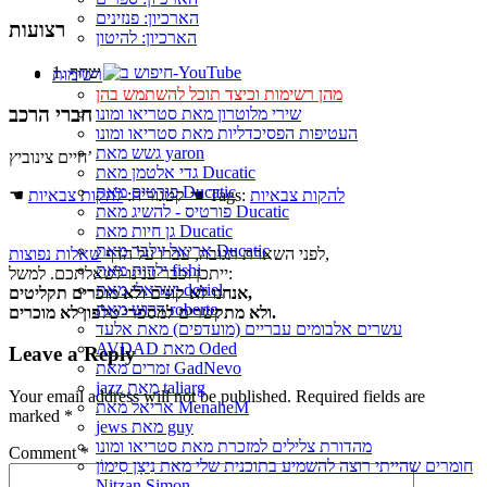
הארכיון: פנזינים
רצועות
הארכיון: להיטון
1. שחף
רשימות
מהן רשימות וכיצד תוכל להשתמש בהן
חברי הרכב
שירי מלוטרון מאת סטריאו ומונו
העטיפות הפסיכדליות מאת סטריאו ומונו
גשש מאת yaron
חיים צינוביץ’
גדי אלטמן מאת Ducatic
פורטיס מאת Ducatic
להקות צבאיות
☚ Tags:
☚ קטגוריה:
להקות צבאיות
פורטיס - להשיג מאת Ducatic
גן חיות מאת Ducatic
אריאל זילבר מאת Ducatic
,
לפני השארת תגובה, עברו על הדף
שאלות נפוצות
ילדות מאת fishi
ייתכן וכבר ענינו לשאלתכם. למשל:
ישראלי מאת doriel
אנחנו לא קונים ולא מוכרים תקליטים,
דרוש מאת roberto
ולא מתקשרים למספרי טלפון לא מוכרים.
עשרים אלבומים עבריים (מועדפים) מאת אלעד
AVDAD מאת Oded
Leave a Reply
זמרים מאת GadNevo
jazz מאת taliarg
Your email address will not be published.
Required fields are
אריאל מאת MenaheM
marked
*
jews מאת guy
מהדורת צלילים למזכרת מאת סטריאו ומונו
Comment
*
חומרים שהייתי רוצה להשמיע בתוכנית שלי מאת נִיצָן סִימוֹן
Nitzan Simon