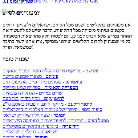
התקליטים של Fly Guy מאת Fly Guy
סטריאו ומונו 3.1
תפריט
מעוניינים לסייע?
אנו מעוניינים בתקליטים ישנים מכל הסוגים, ישראליים ולועזיים, גדולים
כקטנים ועיתוני מוסיקה מכל התקופות. הדבר יסייע לנו להעשיר את
האתר במידע שלא הכרנו לפני כן, וגם לכסות חלק מההוצאות הכספיות.
כל מי שמעוניין לתרום תקליטים ועיתוני מוסיקה, צרו אתנו קשר בתיבה
שמשמאל. תודה!
שכנות טובה
זמרשת
- פרויקט חירום להצלת הזמר העברי המוקדם
פזמונט
- מצעדי פזמונים ברשת
פואטרנס
- פזמונים מתורגמים או מעוברתים
הספרייה הלאומית
- ספריית שמע ומוזיקה
שרים במדים
- הלהקות הצבאיות
להיטון.קום
- מגזין בידור, כמו פעם
קוטנר רוק.נט
- מוזיקה היום, הופעות באולפן גל"צ
סיפור כיסוי
- סיפורן של עטיפות האלבומים הישראליים
המגבר
- שעה קלה של רוק ישראלי
מפעל הפיס
- הפרויקט לתיעוד יוצרים במוסיקה הישראלית
דודיפדיה
- ביוגרפיות ותחקירים מוסיקליים
ישראבוט
- בוטלגים ישראליים
פוסיהל
- הקלטות נדירות