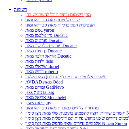
רשימות
מהן רשימות וכיצד תוכל להשתמש בהן
שירי מלוטרון מאת סטריאו ומונו
העטיפות הפסיכדליות מאת סטריאו ומונו
גשש מאת yaron
גדי אלטמן מאת Ducatic
פורטיס מאת Ducatic
פורטיס - להשיג מאת Ducatic
גן חיות מאת Ducatic
אריאל זילבר מאת Ducatic
ילדות מאת fishi
ישראלי מאת doriel
דרוש מאת roberto
עשרים אלבומים עבריים (מועדפים) מאת אלעד
AVDAD מאת Oded
זמרים מאת GadNevo
jazz מאת taliarg
אריאל מאת MenaheM
jews מאת guy
מהדורת צלילים למזכרת מאת סטריאו ומונו
Nitzan Si
אלבומים נדירים שאני מחפש מאת נִיצָן סִימוֹן Nitzan Simon
מוזיקה מתקדמת בישראל מאת Ariel