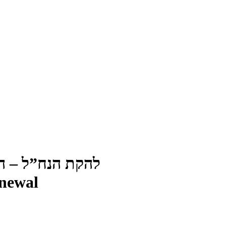
להקת הנח”ל – התח
enewal