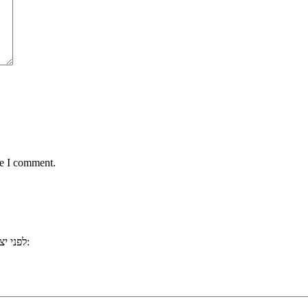
me I comment.
, ייתכן וכבר ענינו לשאלתכם. למשל:
לפני י