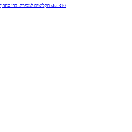
תקליטים למכירה..ברי סחרוֹף, ז׳אן קונפליקט, כרומוזום, מינימל קומפקט, רמי פורטיס מאת shai310