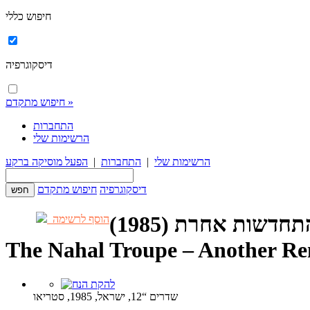
חיפוש כללי
דיסקוגרפיה
חיפוש מתקדם »
התחברות
הרשימות שלי
הרשימות שלי
|
התחברות
|
הפעל מוסיקה ברקע
דיסקוגרפיה
חיפוש מתקדם
דשות אחרת (1985)
הוסף לרשימה
The Nahal Troupe – Another R
שדרים “12, ישראל, 1985, סטריאו