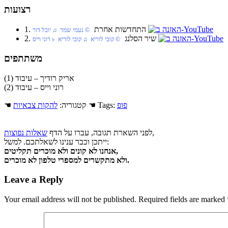
רצועות
1. התחדשות אחרת
‏ © נעמי שמר‏ ♫ יובל דור
2. שיר הסלנג
‏ © קובי לוריא‏ ♫ קובי לוריא‏ ♭ רוני וייס
משתתפים
אריק רודיך – עיבוד (1)
רוני וייס – עיבוד (2)
פופ
☚ Tags:
☚ קטגוריה:
להקות צבאיות
,
לפני השארת תגובה, עברו על הדף
שאלות נפוצות
ייתכן וכבר ענינו לשאלתכם. למשל:
אנחנו לא קונים ולא מוכרים תקליטים,
ולא מתקשרים למספרי טלפון לא מוכרים.
Leave a Reply
Your email address will not be published.
Required fields are marked