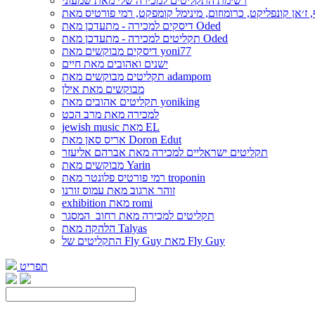
רשימת התקליטים למכירה שלי מאת שמעוני
דיסקים למכירה - מתעדכן מאת Oded
תקליטים למכירה - מתעדכן מאת Oded
דיסקים מבוקשים מאת yoni77
ישנים ואהובים מאת חיים
תקליטים מבוקשים מאת adampom
מבוקשים מאת אילן
תקליטים אהובים מאת yoniking
למכירה מאת מרב הכט
jewish music מאת EL
אריס סאן מאת Doron Edut
תקליטים ישראליים למכירה מאת אברהם אליעזר
מבוקשים מאת Yarin
רמי פורטיס פלונטר מאת troponin
זוהר ארגוב מאת עמוס זורנו
exhibition מאת romi
תקליטים למכירה מאת רחוב_המסגר
הלהקה מאת Talyas
התקליטים של Fly Guy מאת Fly Guy
תפריט