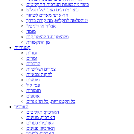
כיצד מתבצעות הערכות התקליטים
כיצד מדרגים מצבו של תקליט
הד-ארצי מאדום לשחור
מהקלטה לתקליט, מה קורה בדרך?
אנלוגי או דיגיטלי
מומה
מלהיטון ועד להיטון.קום
מן התקשורת
קטגוריות
זמרות
זמרים
הרכבים
צמדים ושלישיות
להקות צבאיות
מופעים
פסי קול
תזמורות
אוספים
כל הקטגוריות, כל הז’אנרים
הארכיון
הארכיון: תקליטים
הארכיון: מגזינים
הארכיון: ספרים
הארכיון: פנזינים
הארכיון: להיטון