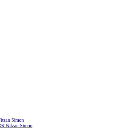
חומרים שהייתי רוצה להשמיע בתוכנית שלי מאת נִיצָן סִימוֹן mon
אלבומים נדירים שאני מחפש פיזית וגם דיגיטלית מאת נִיצָן סִימוֹן Nitzan Simon