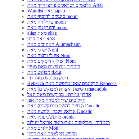
אלבומים ישראלים פורצי דרך מאת Ariel
Wantlist מאת tapsp
סינגלים להוסיף מאת moon
טרילוגיה מאת moon
יהונתן גפן מאת moon
eliaz מאת eliaz
אבא מאת פייגי
האהובים מאת Alumachaun
יש לי מאת Noni
אין לי ורוצה מאת Noni
יש לי - דיסקים מאת Noni
דיסקים מבוקשים מאת מעיין
מבוקש מאת d.d.g
דיסק מבוקש מאת דוד
Rebecca תקליטים שאני מחפשת מאת Rebecca
רשימת הקניות (מבוקשים) מאת matandole
אהרון עמרם - מבוקשים מאת יגאל
תקליטים שלי למכירה מאת אפי
גן חיות להשיג (מבוקשים) מאת Ducatic
אריאל זילבר - להשיג מאת Ducatic
מחפש/מעונין מאת orenla
רגב הוד - מבוקשים מאת ריטה אריאל ינגילוב
ילדים מאת Moti
מחפש תקליטים מאת דורון