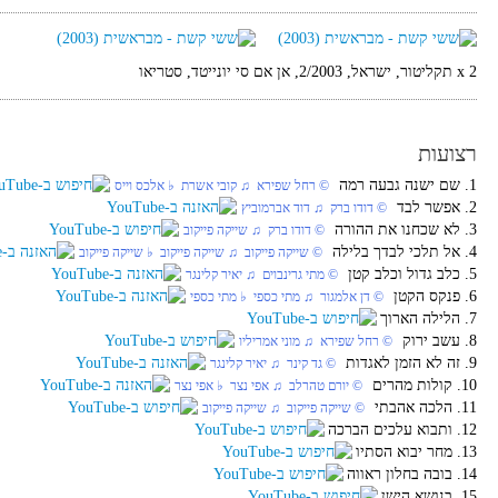
2 x תקליטור, ישראל, 2/2003, אן אם סי יונייטד, סטריאו
רצועות
1. שם ישנה גבעה רמה
‏ © רחל שפירא‏ ♫ קובי אשרת‏ ♭ אלכס וייס
2. אפשר לבד
‏ © דודו ברק‏ ♫ דוד אברמוביץ
3. לא שכחנו את ההורה
‏ © דודו ברק‏ ♫ שייקה פייקוב
4. אל תלכי לבדך בלילה
‏ © שייקה פייקוב‏ ♫ שייקה פייקוב‏ ♭ שייקה פייקוב
5. כלב גדול וכלב קטן
‏ © מתי גרינבוים‏ ♫ יאיר קלינגר
6. פנקס הקטן
‏ © דן אלמגור‏ ♫ מתי כספי‏ ♭ מתי כספי
7. הלילה הארוך
8. עשב ירוק
‏ © רחל שפירא‏ ♫ מוני אמריליו
9. זה לא הזמן לאגדות
‏ © גד קינר‏ ♫ יאיר קלינגר
10. קולות מהרים
‏ © יורם טהרלב‏ ♫ אפי נצר‏ ♭ אפי נצר
11. הלכה אהבתי
‏ © שייקה פייקוב‏ ♫ שייקה פייקוב
12. ותבוא עלכים הברכה
13. מחר יבוא הסתיו
14. בובה בחלון ראווה
15. בנושא הישן