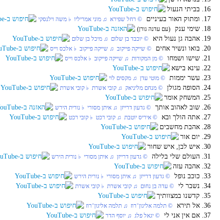
16. בביתי הנעול
17. ומתוק האור בעיניים
‏ © רחל שפירא‏ ♫ מוני אמריליו‏ ♭ משה וילנסקי
18. שימי ענק
(עם עדנה גורן)
19. אהבה גן נעול היא
‏ © יוכבד בן שלום‏ ♫ מיכל בן שלום
20. בואו ונשיר אחים
‏ © שייקה פייקוב‏ ♫ שייקה פייקוב‏ ♭ אלכס וייס
21. שישו ושמחו
‏ © מן המקורות‏ ♫ שייקה פייקוב‏ ♭ אלכס וייס
22. עינא בישא
23. עשר יממות
‏ © מוטי עדן‏ ♫ מקסים לוי
24. הסופה מגולן
‏ © מנחם מליניאק‏ ♫ קובי אשרת‏ ♭ קובי אשרת
25. המשחק אומר
26. שוב לאהוב אותך
‏ © גדעון דרייזן‏ ♫ איתן מסורי‏ ♭ נורית הירש
27. אתה הולך ובא
‏ © איריס יוטבת‏ ♫ קובי רכט‏ ♭ קובי רכט
28. אהבת מחשבים
29. יום אור
30. איש לבן, איש שחור
31. העולם שלי בלילה
‏ © גדעון דרייזן‏ ♫ איתן מסורי‏ ♭ נורית הירש
32. אהבה עזה
33. כוכב נופל
‏ © גדעון דרייזן‏ ♫ איתן מסורי‏ ♭ נורית הירש
34. נשבר לי
‏ © עדה בן נחום‏ ♫ קובי אשרת‏ ♭ קובי אשרת
35. קדשנו במצוותיך
36. אל תירא
‏ © תלמה אליגון־רוז‏ ♫ תלמה אליגון־רוז
37. אם אין אני לי
‏ © יגאל פלג‏ ♫ יוסף הדר