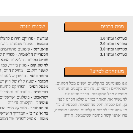
מפת דרכים
שכנות טובה
סטריאו ומונו 1.0
זמרשת
- פרויקט חירום להצלת
סטריאו ומונו 2.0
פזמונט
- מצעדי פזמונים ברשת
סטריאו ומונו 3.0
פואטרנס
- פזמונים מתורגמים 
סטריאו ומונו 3.1
הספרייה הלאומית
- ספריית ש
שרים במדים
- הלהקות הצבאי
להיטון.קום
- מגזין בידור, כמו
מעוניינים לסייע?
קוטנר רוק.נט
- מוזיקה היום, ה
סיפור כיסוי
- סיפורן של עטיפ
המגבר
- שעה קלה של רוק ישר
אנו מעוניינים בתקליטים ישנים מכל הסוגים,
מפעל הפיס
- הפרויקט לתיעוד
ישראליים ולועזיים, גדולים כקטנים ועיתוני
דודיפדיה
- ביוגרפיות ותחקירי
מוסיקה מכל התקופות. הדבר יסייע לנו
ישראבוט
- בוטלגים ישראליים
להעשיר את האתר במידע שלא הכרנו לפני
פוסיהל
- הקלטות נדירות
כן, וגם לכסות חלק מההוצאות הכספיות. כל
זה מסתובב
- מוסיקה מימי הבר
מי שמעוניין לתרום תקליטים ועיתוני מוסיקה,
צד א' צד ב'
- המדריך הישראלי
צרו אתנו קשר בתיבה שמשמאל. תודה!
מומה
- אנציקלופדיה של המוסי