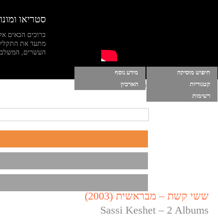
סטריאו ומונו
ברוכים הבאים אל
מתעד את התקליט
העשרים, המשלב מי
חיפוש מוסיקה
מידע נוסף
קטגוריות
הארכיון
הרשימות שלי
|
התחברות
|
הפעל מוסיקה ברקע
רשימות
ששי קשת – מבראשית (2003)
Sassi Keshet – 2 Albums