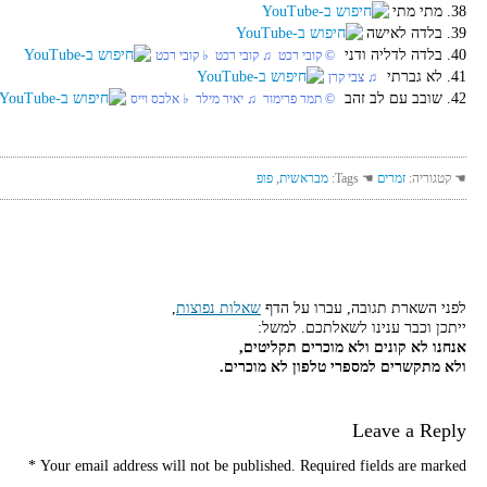
38. מתי מתי
39. בלדה לאישה
40. בלדה לדליה ודני
‏ © קובי רכט‏ ♫ קובי רכט‏ ♭ קובי רכט
41. לא גברתי
‏ ♫ צבי קרן
42. שובב עם לב זהב
‏ © תמר פרימור‏ ♫ יאיר מילר‏ ♭ אלכס וייס
☚ קטגוריה:
זמרים
☚ Tags:
מבראשית
,
פופ
לפני השארת תגובה, עברו על הדף
שאלות נפוצות
,
ייתכן וכבר ענינו לשאלתכם. למשל:
אנחנו לא קונים ולא מוכרים תקליטים,
ולא מתקשרים למספרי טלפון לא מוכרים.
Leave a Reply
*
Your email address will not be published.
Required fields are marked