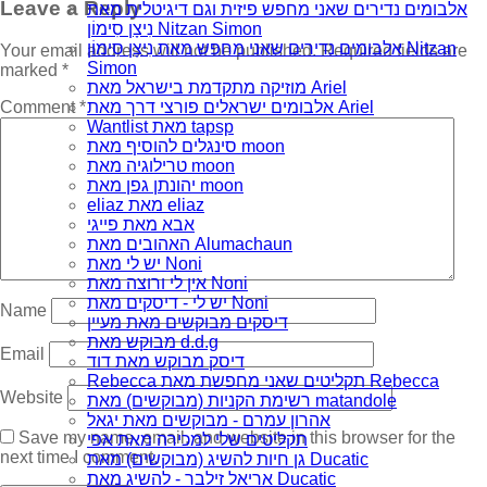
Leave a Reply
אלבומים נדירים שאני מחפש פיזית וגם דיגיטלית מאת
נִיצָן סִימוֹן Nitzan Simon
אלבומים נדירים שאני מחפש מאת נִיצָן סִימוֹן Nitzan
Your email address will not be published.
Required fields are
Simon
marked
*
מוזיקה מתקדמת בישראל מאת Ariel
Comment
*
אלבומים ישראלים פורצי דרך מאת Ariel
Wantlist מאת tapsp
סינגלים להוסיף מאת moon
טרילוגיה מאת moon
יהונתן גפן מאת moon
eliaz מאת eliaz
אבא מאת פייגי
האהובים מאת Alumachaun
יש לי מאת Noni
אין לי ורוצה מאת Noni
יש לי - דיסקים מאת Noni
Name
דיסקים מבוקשים מאת מעיין
מבוקש מאת d.d.g
Email
דיסק מבוקש מאת דוד
Rebecca תקליטים שאני מחפשת מאת Rebecca
Website
רשימת הקניות (מבוקשים) מאת matandole
אהרון עמרם - מבוקשים מאת יגאל
Save my name, email, and website in this browser for the
תקליטים שלי למכירה מאת אפי
next time I comment.
גן חיות להשיג (מבוקשים) מאת Ducatic
אריאל זילבר - להשיג מאת Ducatic