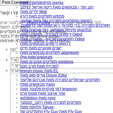
מחפש/מעונין מאת orenla
רגב הוד - מבוקשים מאת ריטה אריאל ינגילוב
ילדים מאת Moti
צרו קשר
מחפש תקליטים מאת דורון
רשימת התקליטים למכירה שלי מאת שמעוני
לפני יצירת קשר, עברו על הדף
שאלות נפוצות
, ייתכן וכבר ענינו
תקליטים למכירה..ברי סחרוֹף, ז׳אן קונפליקט, כרומוזום,
לשאלתכם. למשל:
מינימל קומפקט, רמי פורטיס מאת shai310
אנחנו לא קונים ולא מוכרים תקליטים,
דיסקים למכירה - מתעדכן מאת Oded
אנחנו עונים לפניות בדוא"ל בלבד,
תקליטים למכירה - מתעדכן מאת Oded
כתובת דוא"ל ומספר טלפון לא יפורסמו.
דיסקים מבוקשים מאת yoni77
ישנים ואהובים מאת חיים
שם
תקליטים מבוקשים מאת adampom
מבוקשים מאת אילן
דוא"ל
תקליטים אהובים מאת yoniking
למכירה מאת מרב הכט
הערות
jewish music מאת EL
אריס סאן מאת Doron Edut
תקליטים ישראליים למכירה מאת אברהם אליעזר
מבוקשים מאת Yarin
רמי פורטיס פלונטר מאת troponin
זוהר ארגוב מאת עמוס זורנו
exhibition מאת romi
תקליטים למכירה מאת רחוב_המסגר
הלהקה מאת Talyas
התקליטים של Fly Guy מאת Fly Guy