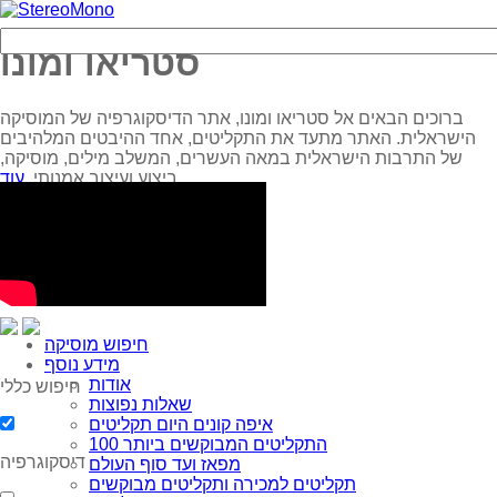
סטריאו ומונו
ברוכים הבאים אל סטריאו ומונו, אתר הדיסקוגרפיה של המוסיקה
הישראלית. האתר מתעד את התקליטים, אחד ההיבטים המלהיבים
של התרבות הישראלית במאה העשרים, המשלב מילים, מוסיקה,
עוד...
ביצוע ועיצוב אמנותי.
חיפוש מוסיקה
מידע נוסף
אודות
חיפוש כללי
שאלות נפוצות
איפה קונים היום תקליטים
100 התקליטים המבוקשים ביותר
דיסקוגרפיה
מפאז ועד סוף העולם
תקליטים למכירה ותקליטים מבוקשים