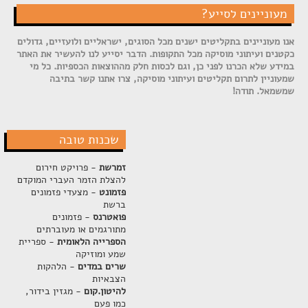
מעוניינים לסייע?
אנו מעוניינים בתקליטים ישנים מכל הסוגים, ישראליים ולועזיים, גדולים
כקטנים ועיתוני מוסיקה מכל התקופות. הדבר יסייע לנו להעשיר את האתר
במידע שלא הכרנו לפני כן, וגם לכסות חלק מההוצאות הכספיות. כל מי
שמעוניין לתרום תקליטים ועיתוני מוסיקה, צרו אתנו קשר בתיבה
שמשמאל. תודה!
שכנות טובה
זמרשת
- פרויקט חירום
להצלת הזמר העברי המוקדם
פזמונט
- מצעדי פזמונים
ברשת
פואטרנס
- פזמונים
מתורגמים או מעוברתים
הספרייה הלאומית
- ספריית
שמע ומוזיקה
שרים במדים
- הלהקות
הצבאיות
להיטון.קום
- מגזין בידור,
כמו פעם