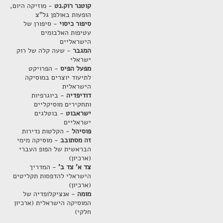
קוטנר רוק.נט
- מוזיקה היום,
הופעות באולפן גל"צ
סיפור כיסוי
- סיפורן של
עטיפות האלבומים
הישראליים
המגבר
- שעה קלה של רוק
ישראלי
מפעל הפיס
- הפרויקט
לתיעוד יוצרים במוסיקה
הישראלית
דודיפדיה
- ביוגרפיות
ותחקירים מוסיקליים
ישראבוט
- בוטלגים
ישראליים
פוסיהל
- הקלטות נדירות
זה מסתובב
- מוסיקה מימי
הבראשית של הפופ העברי
(ארכיון)
צד א' צד ב'
- המדריך
הישראלי להדפסות תקליטים
(ארכיון)
מומה
- אנציקלופדיה של
המוסיקה הישראלית (ארכיון
חלקי)