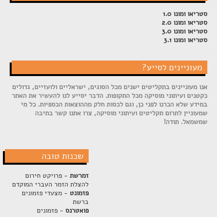
סטריאו ומונו 1.0
סטריאו ומונו 2.0
סטריאו ומונו 3.0
סטריאו ומונו 3.1
מעוניינים לסייע?
אנו מעוניינים בתקליטים ישנים מכל הסוגים, ישראליים ולועזיים, גדולים
כקטנים ועיתוני מוסיקה מכל התקופות. הדבר יסייע לנו להעשיר את האתר
במידע שלא הכרנו לפני כן, וגם לכסות חלק מההוצאות הכספיות. כל מי
שמעוניין לתרום תקליטים ועיתוני מוסיקה, צרו אתנו קשר בתיבה
שמשמאל. תודה!
שכנות טובה
זמרשת
- פרויקט חירום
להצלת הזמר העברי המוקדם
פזמונט
- מצעדי פזמונים
ברשת
פואטרנס
- פזמונים