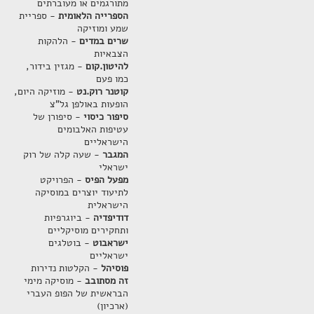
מתורגמים או מעוברתים
הספרייה הלאומית
- ספריית
שמע ומוזיקה
שרים במדים
- הלהקות
הצבאיות
להיטון.קום
- מגזין בידור,
כמו פעם
קוטנר רוק.נט
- מוזיקה היום,
הופעות באולפן גל"צ
סיפור כיסוי
- סיפורן של
עטיפות האלבומים
הישראליים
המגבר
- שעה קלה של רוק
ישראלי
מפעל הפיס
- הפרויקט
לתיעוד יוצרים במוסיקה
הישראלית
דודיפדיה
- ביוגרפיות
ותחקירים מוסיקליים
ישראבוט
- בוטלגים
ישראליים
פוסיהל
- הקלטות נדירות
זה מסתובב
- מוסיקה מימי
הבראשית של הפופ העברי
(ארכיון)