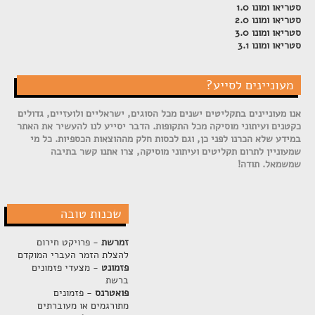
סטריאו ומונו 1.0
סטריאו ומונו 2.0
סטריאו ומונו 3.0
סטריאו ומונו 3.1
מעוניינים לסייע?
אנו מעוניינים בתקליטים ישנים מכל הסוגים, ישראליים ולועזיים, גדולים
כקטנים ועיתוני מוסיקה מכל התקופות. הדבר יסייע לנו להעשיר את האתר
במידע שלא הכרנו לפני כן, וגם לכסות חלק מההוצאות הכספיות. כל מי
שמעוניין לתרום תקליטים ועיתוני מוסיקה, צרו אתנו קשר בתיבה
שמשמאל. תודה!
שכנות טובה
זמרשת
- פרויקט חירום
להצלת הזמר העברי המוקדם
פזמונט
- מצעדי פזמונים
ברשת
פואטרנס
- פזמונים
מתורגמים או מעוברתים