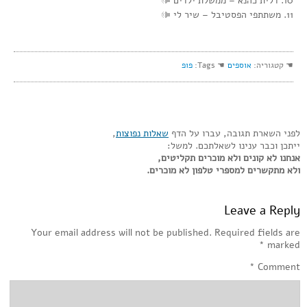
10. דלית כהנא‏ – ממשלת ילדים
11. משתתפי הפסטיבל‏ – שיר לי
☚ קטגוריה:
אוספים
☚ Tags:
פופ
לפני השארת תגובה, עברו על הדף
שאלות נפוצות
,
ייתכן וכבר ענינו לשאלתכם. למשל:
אנחנו לא קונים ולא מוכרים תקליטים,
ולא מתקשרים למספרי טלפון לא מוכרים.
Leave a Reply
Your email address will not be published.
Required fields are
*
marked
*
Comment