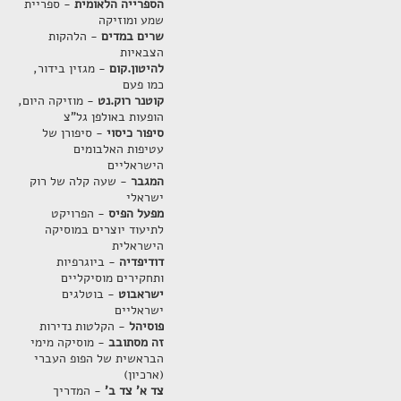
הספרייה הלאומית
- ספריית
שמע ומוזיקה
שרים במדים
- הלהקות
הצבאיות
להיטון.קום
- מגזין בידור,
כמו פעם
קוטנר רוק.נט
- מוזיקה היום,
הופעות באולפן גל"צ
סיפור כיסוי
- סיפורן של
עטיפות האלבומים
הישראליים
המגבר
- שעה קלה של רוק
ישראלי
מפעל הפיס
- הפרויקט
לתיעוד יוצרים במוסיקה
הישראלית
דודיפדיה
- ביוגרפיות
ותחקירים מוסיקליים
ישראבוט
- בוטלגים
ישראליים
פוסיהל
- הקלטות נדירות
זה מסתובב
- מוסיקה מימי
הבראשית של הפופ העברי
(ארכיון)
צד א' צד ב'
- המדריך