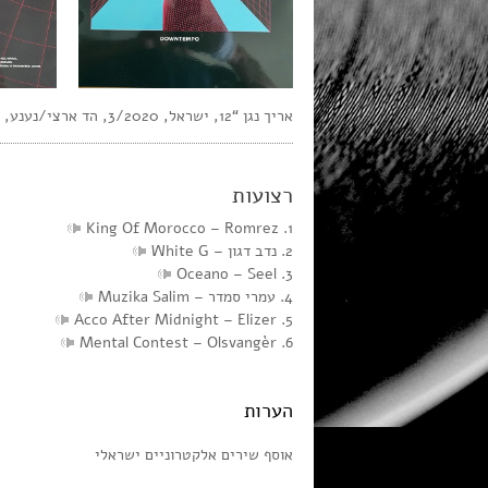
אריך נגן “12, ישראל, 3/2020, הד ארצי/נענע, 5025, סטריאו
רצועות
1. Romrez‏ – King Of Morocco
2. נדב דגון‏ – White G
3. Seel‏ – Oceano
4. עמרי סמדר‏ – Muzika Salim
5. Elizer‏ – Acco After Midnight
6. Olsvangèr‏ – Mental Contest
הערות
אוסף שירים אלקטרוניים ישראלי