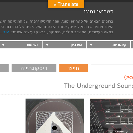
Translate »
סטריאו ומונו
ברוכים הבאים אל סטריאו ומונו, אתר הדיסקוגרפיה של המוסיקה היש
האתר מתעד את התקליטים, אחד ההיבטים המלהיבים של התרבות הי
במאה העשרים, המשלב מילים, מוסיקה, ביצוע ועיצוב אמנותי.
עוד...
קטגוריות
הארכיון
רשימות
דיסקוגרפיה
The Underground Soun