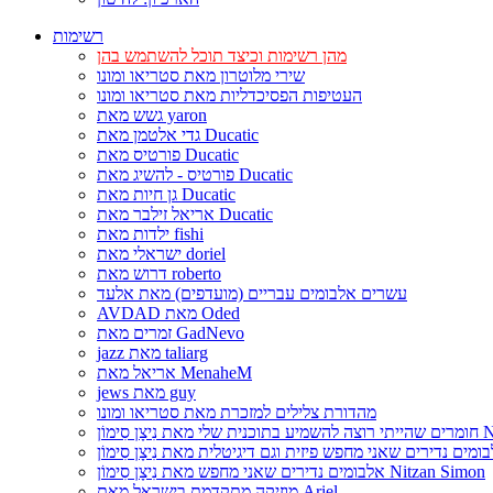
רשימות
מהן רשימות וכיצד תוכל להשתמש בהן
שירי מלוטרון מאת סטריאו ומונו
העטיפות הפסיכדליות מאת סטריאו ומונו
גשש מאת yaron
גדי אלטמן מאת Ducatic
פורטיס מאת Ducatic
פורטיס - להשיג מאת Ducatic
גן חיות מאת Ducatic
אריאל זילבר מאת Ducatic
ילדות מאת fishi
ישראלי מאת doriel
דרוש מאת roberto
עשרים אלבומים עבריים (מועדפים) מאת אלעד
AVDAD מאת Oded
זמרים מאת GadNevo
jazz מאת taliarg
אריאל מאת MenaheM
jews מאת guy
מהדורת צלילים למזכרת מאת סטריאו ומונו
Nitzan Si
אלבומים נדירים שאני מחפש מאת נִיצָן סִימוֹן Nitzan Simon
מוזיקה מתקדמת בישראל מאת Ariel