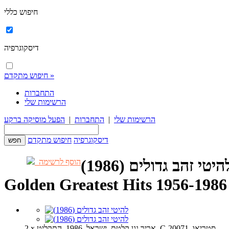
חיפוש כללי
דיסקוגרפיה
חיפוש מתקדם »
התחברות
הרשימות שלי
הרשימות שלי
|
התחברות
|
הפעל מוסיקה ברקע
דיסקוגרפיה
חיפוש מתקדם
היטי זהב גדולים (1986)
הוסף לרשימה
Golden Greatest Hits 1956-1986
2 x אריך נגן קלטת, ישראל, 1986, התקליט, C-20071, סטריאו