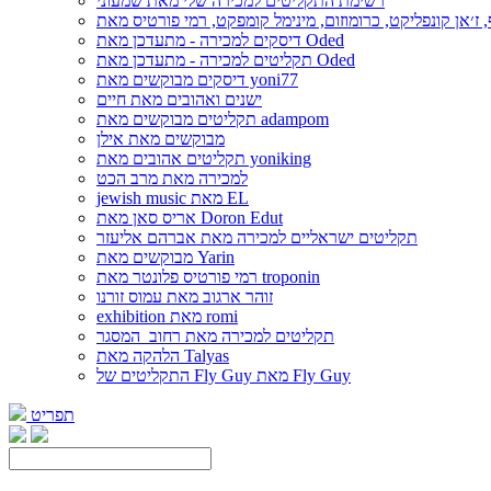
רשימת התקליטים למכירה שלי מאת שמעוני
דיסקים למכירה - מתעדכן מאת Oded
תקליטים למכירה - מתעדכן מאת Oded
דיסקים מבוקשים מאת yoni77
ישנים ואהובים מאת חיים
תקליטים מבוקשים מאת adampom
מבוקשים מאת אילן
תקליטים אהובים מאת yoniking
למכירה מאת מרב הכט
jewish music מאת EL
אריס סאן מאת Doron Edut
תקליטים ישראליים למכירה מאת אברהם אליעזר
מבוקשים מאת Yarin
רמי פורטיס פלונטר מאת troponin
זוהר ארגוב מאת עמוס זורנו
exhibition מאת romi
תקליטים למכירה מאת רחוב_המסגר
הלהקה מאת Talyas
התקליטים של Fly Guy מאת Fly Guy
תפריט