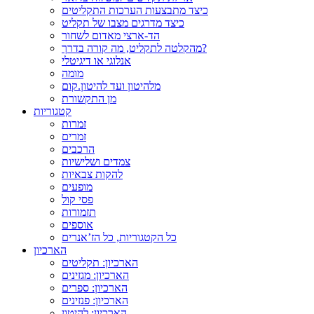
כיצד מתבצעות הערכות התקליטים
כיצד מדרגים מצבו של תקליט
הד-ארצי מאדום לשחור
מהקלטה לתקליט, מה קורה בדרך?
אנלוגי או דיגיטלי
מומה
מלהיטון ועד להיטון.קום
מן התקשורת
קטגוריות
זמרות
זמרים
הרכבים
צמדים ושלישיות
להקות צבאיות
מופעים
פסי קול
תזמורות
אוספים
כל הקטגוריות, כל הז’אנרים
הארכיון
הארכיון: תקליטים
הארכיון: מגזינים
הארכיון: ספרים
הארכיון: פנזינים
הארכיון: להיטון