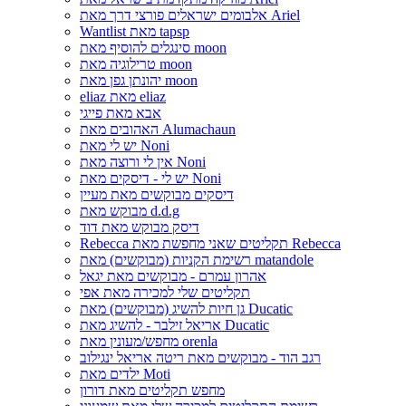
אלבומים ישראלים פורצי דרך מאת Ariel
Wantlist מאת tapsp
סינגלים להוסיף מאת moon
טרילוגיה מאת moon
יהונתן גפן מאת moon
eliaz מאת eliaz
אבא מאת פייגי
האהובים מאת Alumachaun
יש לי מאת Noni
אין לי ורוצה מאת Noni
יש לי - דיסקים מאת Noni
דיסקים מבוקשים מאת מעיין
מבוקש מאת d.d.g
דיסק מבוקש מאת דוד
Rebecca תקליטים שאני מחפשת מאת Rebecca
רשימת הקניות (מבוקשים) מאת matandole
אהרון עמרם - מבוקשים מאת יגאל
תקליטים שלי למכירה מאת אפי
גן חיות להשיג (מבוקשים) מאת Ducatic
אריאל זילבר - להשיג מאת Ducatic
מחפש/מעונין מאת orenla
רגב הוד - מבוקשים מאת ריטה אריאל ינגילוב
ילדים מאת Moti
מחפש תקליטים מאת דורון