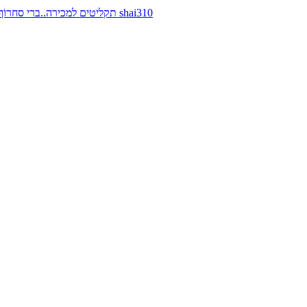
תקליטים למכירה..ברי סחרוֹף, ז׳אן קונפליקט, כרומוזום, מינימל קומפקט, רמי פורטיס מאת shai310