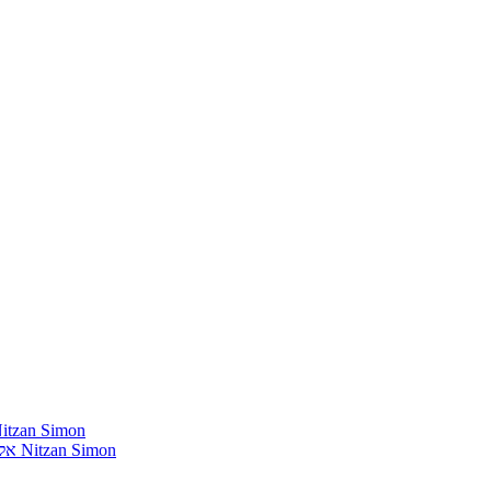
חומרים שהייתי רוצה להשמיע בתוכנית שלי מאת נִיצָן סִימוֹן mon
אלבומים נדירים שאני מחפש פיזית וגם דיגיטלית מאת נִיצָן סִימוֹן Nitzan Simon