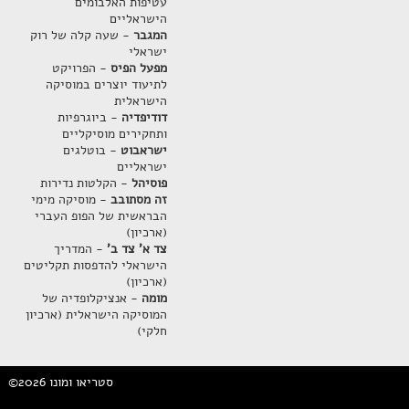
עטיפות האלבומים
הישראליים
המגבר
- שעה קלה של רוק
ישראלי
מפעל הפיס
- הפרויקט
לתיעוד יוצרים במוסיקה
הישראלית
דודיפדיה
- ביוגרפיות
ותחקירים מוסיקליים
ישראבוט
- בוטלגים
ישראליים
פוסיהל
- הקלטות נדירות
זה מסתובב
- מוסיקה מימי
הבראשית של הפופ העברי
(ארכיון)
צד א' צד ב'
- המדריך
הישראלי להדפסות תקליטים
(ארכיון)
מומה
- אנציקלופדיה של
המוסיקה הישראלית (ארכיון
חלקי)
©2026 סטריאו ומונו