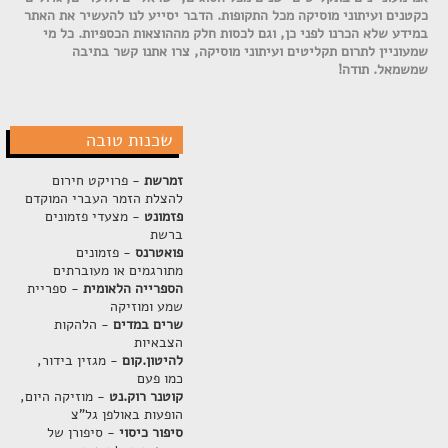
כקטנים ועיתוני מוסיקה מכל התקופות. הדבר יסייע לנו להעשיר את האתר
במידע שלא הכרנו לפני כן, וגם לכסות חלק מההוצאות הכספיות. כל מי
שמעוניין לתרום תקליטים ועיתוני מוסיקה, צרו אתנו קשר בתיבה
שמשמאל. תודה!
שכנות טובה
זמרשת
- פרויקט חירום
להצלת הזמר העברי המוקדם
פזמונט
- מצעדי פזמונים
ברשת
פואטרנס
- פזמונים
מתורגמים או מעוברתים
הספרייה הלאומית
- ספריית
שמע ומוזיקה
שרים במדים
- הלהקות
הצבאיות
להיטון.קום
- מגזין בידור,
כמו פעם
קוטנר רוק.נט
- מוזיקה היום,
הופעות באולפן גל"צ
סיפור כיסוי
- סיפורן של