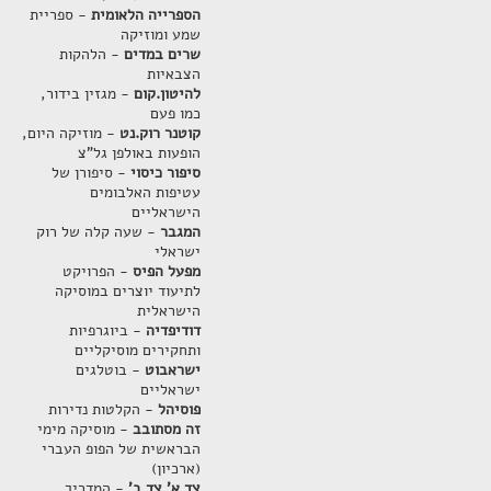
הספרייה הלאומית
- ספריית
שמע ומוזיקה
שרים במדים
- הלהקות
הצבאיות
להיטון.קום
- מגזין בידור,
כמו פעם
קוטנר רוק.נט
- מוזיקה היום,
הופעות באולפן גל"צ
סיפור כיסוי
- סיפורן של
עטיפות האלבומים
הישראליים
המגבר
- שעה קלה של רוק
ישראלי
מפעל הפיס
- הפרויקט
לתיעוד יוצרים במוסיקה
הישראלית
דודיפדיה
- ביוגרפיות
ותחקירים מוסיקליים
ישראבוט
- בוטלגים
ישראליים
פוסיהל
- הקלטות נדירות
זה מסתובב
- מוסיקה מימי
הבראשית של הפופ העברי
(ארכיון)
צד א' צד ב'
- המדריך