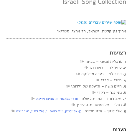
Israeli Song Collection
אריך נגן קלטת, ישראל, הד ארצי, סטריאו
רצועות
1. מרגלית צנעני‏ – בכיתי
2. עופר לוי‏ – כוש כוש
3. דרור לוי‏ – נערה מדליקה
4. נטלי‏ – לבדי
5. חיים משה‏ – הזעקה של ילדותי
6. נתי נגר‏ – רקדי
7. זאב רווח‏ – המדינה שלנו
‏ © דן אלמגור‏ ♫ אביהו מדינה
8. נטלי‏ – אל תעשה מזה עניין
9. אלי לוזון‏ – איזו מדינה
‏ © אלי לוזון, יוני רועה‏ ♫ אלי לוזון, יוני רועה
הערות