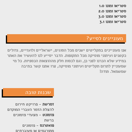
סטריאו ומונו 1.0
סטריאו ומונו 2.0
סטריאו ומונו 3.0
סטריאו ומונו 3.1
מעוניינים לסייע?
אנו מעוניינים בתקליטים ישנים מכל הסוגים, ישראליים ולועזיים, גדולים
כקטנים ועיתוני מוסיקה מכל התקופות. הדבר יסייע לנו להעשיר את האתר
במידע שלא הכרנו לפני כן, וגם לכסות חלק מההוצאות הכספיות. כל מי
שמעוניין לתרום תקליטים ועיתוני מוסיקה, צרו אתנו קשר בתיבה
שמשמאל. תודה!
שכנות טובה
זמרשת
- פרויקט חירום
להצלת הזמר העברי המוקדם
פזמונט
- מצעדי פזמונים
ברשת
פואטרנס
- פזמונים
מתורגמים או מעוברתים