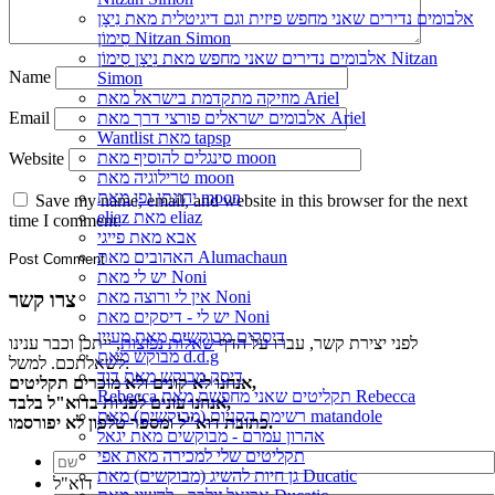
אלבומים נדירים שאני מחפש פיזית וגם דיגיטלית מאת נִיצָן
סִימוֹן Nitzan Simon
אלבומים נדירים שאני מחפש מאת נִיצָן סִימוֹן Nitzan
Name
Simon
מוזיקה מתקדמת בישראל מאת Ariel
Email
אלבומים ישראלים פורצי דרך מאת Ariel
Wantlist מאת tapsp
סינגלים להוסיף מאת moon
Website
טרילוגיה מאת moon
יהונתן גפן מאת moon
Save my name, email, and website in this browser for the next
eliaz מאת eliaz
time I comment.
אבא מאת פייגי
האהובים מאת Alumachaun
יש לי מאת Noni
אין לי ורוצה מאת Noni
צרו קשר
יש לי - דיסקים מאת Noni
דיסקים מבוקשים מאת מעיין
לפני יצירת קשר, עברו על הדף
שאלות נפוצות
, ייתכן וכבר ענינו
מבוקש מאת d.d.g
לשאלתכם. למשל:
דיסק מבוקש מאת דוד
אנחנו לא קונים ולא מוכרים תקליטים,
Rebecca תקליטים שאני מחפשת מאת Rebecca
אנחנו עונים לפניות בדוא"ל בלבד,
רשימת הקניות (מבוקשים) מאת matandole
כתובת דוא"ל ומספר טלפון לא יפורסמו.
אהרון עמרם - מבוקשים מאת יגאל
תקליטים שלי למכירה מאת אפי
גן חיות להשיג (מבוקשים) מאת Ducatic
דוא"ל