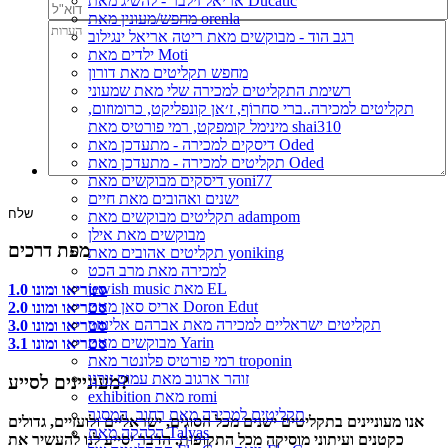
אריאל זילבר - להשיג מאת Ducatic
מחפש/מעונין מאת orenla
רגב הוד - מבוקשים מאת ריטה אריאל ינגילוב
ילדים מאת Moti
מחפש תקליטים מאת דורון
רשימת התקליטים למכירה שלי מאת שמעוני
תקליטים למכירה..ברי סחרוֹף, ז׳אן קונפליקט, כרומוזום,
מינימל קומפקט, רמי פורטיס מאת shai310
דיסקים למכירה - מתעדכן מאת Oded
תקליטים למכירה - מתעדכן מאת Oded
דיסקים מבוקשים מאת yoni77
ישנים ואהובים מאת חיים
תקליטים מבוקשים מאת adampom
מבוקשים מאת אילן
מפת דרכים
תקליטים אהובים מאת yoniking
למכירה מאת מרב הכט
jewish music מאת EL
סטריאו ומונו 1.0
אריס סאן מאת Doron Edut
סטריאו ומונו 2.0
תקליטים ישראליים למכירה מאת אברהם אליעזר
סטריאו ומונו 3.0
מבוקשים מאת Yarin
סטריאו ומונו 3.1
רמי פורטיס פלונטר מאת troponin
זוהר ארגוב מאת עמוס זורנו
מעוניינים לסייע?
exhibition מאת romi
תקליטים למכירה מאת רחוב_המסגר
אנו מעוניינים בתקליטים ישנים מכל הסוגים, ישראליים ולועזיים, גדולים
הלהקה מאת Talyas
כקטנים ועיתוני מוסיקה מכל התקופות. הדבר יסייע לנו להעשיר את