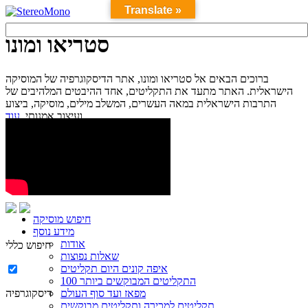
Translate »
סטריאו ומונו
ברוכים הבאים אל סטריאו ומונו, אתר הדיסקוגרפיה של המוסיקה
הישראלית. האתר מתעד את התקליטים, אחד ההיבטים המלהיבים של
התרבות הישראלית במאה העשרים, המשלב מילים, מוסיקה, ביצוע
עוד...
ועיצוב אמנותי.
חיפוש מוסיקה
מידע נוסף
אודות
חיפוש כללי
שאלות נפוצות
איפה קונים היום תקליטים
100 התקליטים המבוקשים ביותר
מפאז ועד סוף העולם
דיסקוגרפיה
תקליטים למכירה ותקליטים מבוקשים