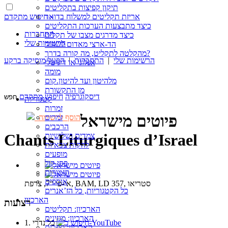
תיקון קפיצות בתקליטים
חיפוש מתקדם »
אריזת תקליטים למשלוח בדואר
כיצד מתבצעות הערכות התקליטים
התחברות
כיצד מדרגים מצבו של תקליט
הרשימות שלי
הד-ארצי מאדום לשחור
מהקלטה לתקליט, מה קורה בדרך?
הרשימות שלי
|
התחברות
|
הפעל מוסיקה ברקע
אנלוגי או דיגיטלי
מומה
מלהיטון ועד להיטון.קום
מן התקשורת
דיסקוגרפיה
חיפוש מתקדם
קטגוריות
זמרות
פיוטים מישראל
זמרים
הוסף לרשימה
הרכבים
Chants Liturgiques d’Israel
צמדים ושלישיות
להקות צבאיות
מופעים
פסי קול
תזמורות
אוספים
אי-פי “7, צרפת, BAM, LD 357, סטריאו
כל הקטגוריות, כל הז’אנרים
הארכיון
רצועות
הארכיון: תקליטים
הארכיון: מגזינים
1. כל נדרי
הארכיון: ספרים