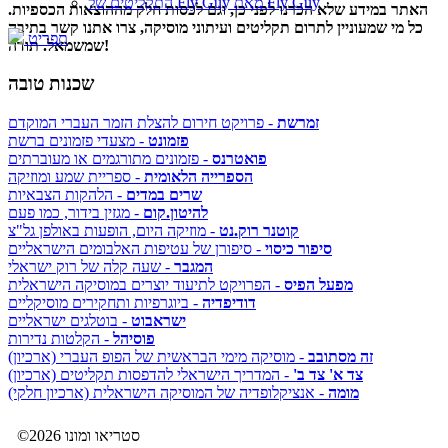
התקליטים של Fly Guy מאת Fly Guy
האתר במידע שלא הכרנו לפני כן, וגם לכסות חלק מההוצאות הכספיות.
כל מי שמעוניין לתרום תקליטים ועיתוני מוסיקה, צרו אתנו קשר בתיבה
תפריט
שמשמאל. תודה!
שכנות טובה
זמרשת
- פרויקט חירום להצלת הזמר העברי המוקדם
פזמונט
- מצעדי פזמונים ברשת
פואטרנס
- פזמונים מתורגמים או מעוברתים
הספרייה הלאומית
- ספריית שמע ומוזיקה
שרים במדים
- הלהקות הצבאיות
להיטון.קום
- מגזין בידור, כמו פעם
קוטנר רוק.נט
- מוזיקה היום, הופעות באולפן גל"צ
סיפור כיסוי
- סיפורן של עטיפות האלבומים הישראליים
המגבר
- שעה קלה של רוק ישראלי
מפעל הפיס
- הפרויקט לתיעוד יוצרים במוסיקה הישראלית
דודיפדיה
- ביוגרפיות ותחקירים מוסיקליים
ישראבוט
- בוטלגים ישראליים
פוסיהל
- הקלטות נדירות
זה מסתובב
- מוסיקה מימי הבראשית של הפופ העברי (ארכיון)
צד א' צד ב'
- המדריך הישראלי להדפסות תקליטים (ארכיון)
מומה
- אנציקלופדיה של המוסיקה הישראלית (ארכיון חלקי)
©2026 סטריאו ומונו