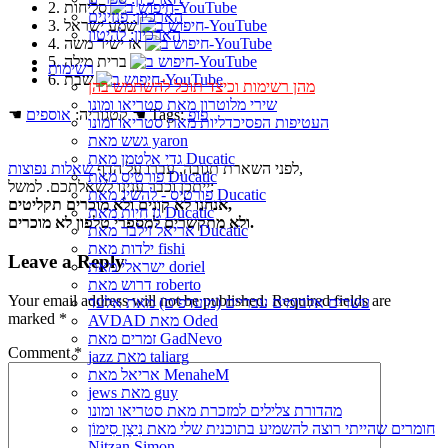
2. סליחות
הארכיון: פנזינים
3. שמע ישראל
הארכיון: להיטון
4. אז ישיר משה
5. ברית מילה
רשימות
6. שבת
מהן רשימות וכיצד תוכל להשתמש בהן
שירי מלוטרון מאת סטריאו ומונו
פופ
☚ Tags:
☚ קטגוריה:
אוספים
העטיפות הפסיכדליות מאת סטריאו ומונו
גשש מאת yaron
גדי אלטמן מאת Ducatic
,
לפני השארת תגובה, עברו על הדף
שאלות נפוצות
פורטיס מאת Ducatic
ייתכן וכבר ענינו לשאלתכם. למשל:
פורטיס - להשיג מאת Ducatic
אנחנו לא קונים ולא מוכרים תקליטים,
גן חיות מאת Ducatic
ולא מתקשרים למספרי טלפון לא מוכרים.
אריאל זילבר מאת Ducatic
ילדות מאת fishi
Leave a Reply
ישראלי מאת doriel
דרוש מאת roberto
Your email address will not be published.
Required fields are
עשרים אלבומים עבריים (מועדפים) מאת אלעד
marked
*
AVDAD מאת Oded
זמרים מאת GadNevo
Comment
*
jazz מאת taliarg
אריאל מאת MenaheM
jews מאת guy
מהדורת צלילים למזכרת מאת סטריאו ומונו
חומרים שהייתי רוצה להשמיע בתוכנית שלי מאת נִיצָן סִימוֹן
Nitzan Simon