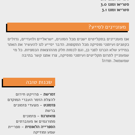
סטריאו ומונו 3.0
סטריאו ומונו 3.1
מעוניינים לסייע?
אנו מעוניינים בתקליטים ישנים מכל הסוגים, ישראליים ולועזיים, גדולים
כקטנים ועיתוני מוסיקה מכל התקופות. הדבר יסייע לנו להעשיר את האתר
במידע שלא הכרנו לפני כן, וגם לכסות חלק מההוצאות הכספיות. כל מי
שמעוניין לתרום תקליטים ועיתוני מוסיקה, צרו אתנו קשר בתיבה
שמשמאל. תודה!
שכנות טובה
זמרשת
- פרויקט חירום
להצלת הזמר העברי המוקדם
פזמונט
- מצעדי פזמונים
ברשת
פואטרנס
- פזמונים
מתורגמים או מעוברתים
הספרייה הלאומית
- ספריית
שמע ומוזיקה