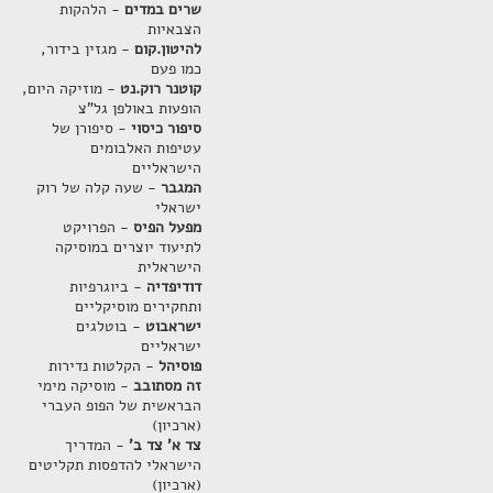
שרים במדים
- הלהקות
הצבאיות
להיטון.קום
- מגזין בידור,
כמו פעם
קוטנר רוק.נט
- מוזיקה היום,
הופעות באולפן גל"צ
סיפור כיסוי
- סיפורן של
עטיפות האלבומים
הישראליים
המגבר
- שעה קלה של רוק
ישראלי
מפעל הפיס
- הפרויקט
לתיעוד יוצרים במוסיקה
הישראלית
דודיפדיה
- ביוגרפיות
ותחקירים מוסיקליים
ישראבוט
- בוטלגים
ישראליים
פוסיהל
- הקלטות נדירות
זה מסתובב
- מוסיקה מימי
הבראשית של הפופ העברי
(ארכיון)
צד א' צד ב'
- המדריך
הישראלי להדפסות תקליטים
(ארכיון)