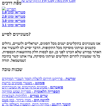
התקליטים של Fly Guy מאת Fly Guy
מפת דרכים
תפריט
סטריאו ומונו 1.0
סטריאו ומונו 2.0
סטריאו ומונו 3.0
סטריאו ומונו 3.1
מעוניינים לסייע?
אנו מעוניינים בתקליטים ישנים מכל הסוגים, ישראליים ולועזיים, גדולים
כקטנים ועיתוני מוסיקה מכל התקופות. הדבר יסייע לנו להעשיר את
האתר במידע שלא הכרנו לפני כן, וגם לכסות חלק מההוצאות הכספיות.
כל מי שמעוניין לתרום תקליטים ועיתוני מוסיקה, צרו אתנו קשר בתיבה
שמשמאל. תודה!
שכנות טובה
זמרשת
- פרויקט חירום להצלת הזמר העברי המוקדם
פזמונט
- מצעדי פזמונים ברשת
פואטרנס
- פזמונים מתורגמים או מעוברתים
הספרייה הלאומית
- ספריית שמע ומוזיקה
שרים במדים
- הלהקות הצבאיות
להיטון.קום
- מגזין בידור, כמו פעם
קוטנר רוק.נט
- מוזיקה היום, הופעות באולפן גל"צ