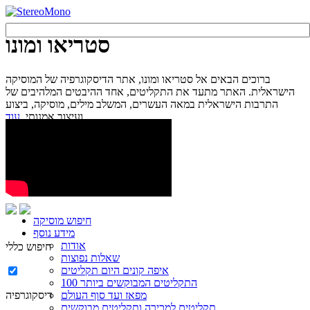
סטריאו ומונו
ברוכים הבאים אל סטריאו ומונו, אתר הדיסקוגרפיה של המוסיקה
הישראלית. האתר מתעד את התקליטים, אחד ההיבטים המלהיבים של
התרבות הישראלית במאה העשרים, המשלב מילים, מוסיקה, ביצוע
עוד...
ועיצוב אמנותי.
חיפוש מוסיקה
מידע נוסף
אודות
חיפוש כללי
שאלות נפוצות
איפה קונים היום תקליטים
100 התקליטים המבוקשים ביותר
מפאז ועד סוף העולם
דיסקוגרפיה
תקליטים למכירה ותקליטים מבוקשים