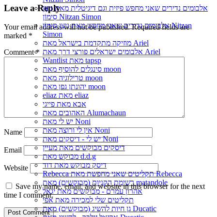
Leave a Reply
אלבומים נדירים שאני מחפש פיזית וגם דיגיטלית מאת נִיצָן
סִימוֹן Nitzan Simon
אלבומים נדירים שאני מחפש מאת נִיצָן סִימוֹן Nitzan
Your email address will not be published.
Required fields are
Simon
marked
*
מוזיקה מתקדמת בישראל מאת Ariel
אלבומים ישראלים פורצי דרך מאת Ariel
Comment
*
Wantlist מאת tapsp
סינגלים להוסיף מאת moon
טרילוגיה מאת moon
יהונתן גפן מאת moon
eliaz מאת eliaz
אבא מאת פייגי
האהובים מאת Alumachaun
יש לי מאת Noni
אין לי ורוצה מאת Noni
Name
יש לי - דיסקים מאת Noni
דיסקים מבוקשים מאת מעיין
Email
מבוקש מאת d.d.g
דיסק מבוקש מאת דוד
Website
Rebecca תקליטים שאני מחפשת מאת Rebecca
רשימת הקניות (מבוקשים) מאת matandole
Save my name, email, and website in this browser for the next
אהרון עמרם - מבוקשים מאת יגאל
time I comment.
תקליטים שלי למכירה מאת אפי
גן חיות להשיג (מבוקשים) מאת Ducatic