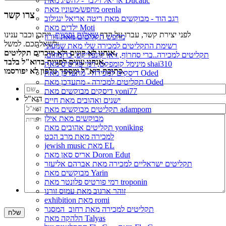
אריאל זילבר - להשיג מאת Ducatic
מחפש/מעונין מאת orenla
צרו קשר
רגב הוד - מבוקשים מאת ריטה אריאל ינגילוב
ילדים מאת Moti
לפני יצירת קשר, עברו על הדף
שאלות נפוצות
, ייתכן וכבר ענינו
מחפש תקליטים מאת דורון
לשאלתכם. למשל:
רשימת התקליטים למכירה שלי מאת שמעוני
אנחנו לא קונים ולא מוכרים תקליטים,
תקליטים למכירה..ברי סחרוֹף, ז׳אן קונפליקט, כרומוזום,
אנחנו עונים לפניות בדוא"ל בלבד,
מינימל קומפקט, רמי פורטיס מאת shai310
כתובת דוא"ל ומספר טלפון לא יפורסמו.
דיסקים למכירה - מתעדכן מאת Oded
תקליטים למכירה - מתעדכן מאת Oded
דיסקים מבוקשים מאת yoni77
דוא"ל
ישנים ואהובים מאת חיים
תקליטים מבוקשים מאת adampom
מבוקשים מאת אילן
תקליטים אהובים מאת yoniking
למכירה מאת מרב הכט
jewish music מאת EL
אריס סאן מאת Doron Edut
תקליטים ישראליים למכירה מאת אברהם אליעזר
מבוקשים מאת Yarin
רמי פורטיס פלונטר מאת troponin
זוהר ארגוב מאת עמוס זורנו
exhibition מאת romi
תקליטים למכירה מאת רחוב_המסגר
הלהקה מאת Talyas