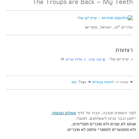
The Troups are Back – My Teeth
שדרים “12, ישראל, סטריאו
רצועות
1. שיניים שלי
‏ © אבי קורן‏ ♫ אלדד שרים
☚ קטגוריה:
להקות צבאיות
☚ Tags:
פופ
לפני השארת תגובה, עברו על הדף
שאלות נפוצות
,
ייתכן וכבר ענינו לשאלתכם. למשל:
אנחנו לא קונים ולא מוכרים תקליטים,
ולא מתקשרים למספרי טלפון לא מוכרים.