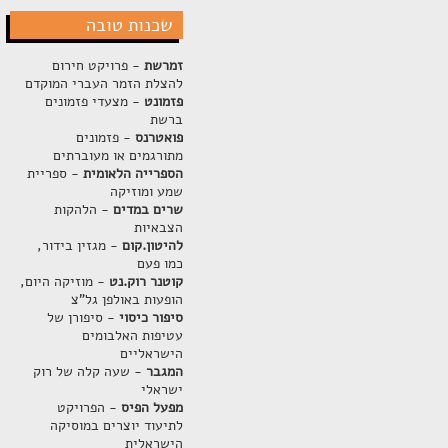
שכנות טובה
זמרשת
- פרויקט חירום
להצלת הזמר העברי המוקדם
פזמונט
- מצעדי פזמונים
ברשת
פואטרנס
- פזמונים
מתורגמים או מעוברתים
הספרייה הלאומית
- ספריית
שמע ומוזיקה
שרים במדים
- הלהקות
הצבאיות
להיטון.קום
- מגזין בידור,
כמו פעם
קוטנר רוק.נט
- מוזיקה היום,
הופעות באולפן גל"צ
סיפור כיסוי
- סיפורן של
עטיפות האלבומים
הישראליים
המגבר
- שעה קלה של רוק
ישראלי
מפעל הפיס
- הפרויקט
לתיעוד יוצרים במוסיקה
הישראלית