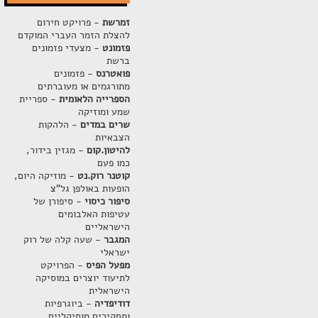
זמרשת
- פרויקט חירום
להצלת הזמר העברי המוקדם
פזמונט
- מצעדי פזמונים
ברשת
פואטרנס
- פזמונים
מתורגמים או מעוברתים
הספרייה הלאומית
- ספריית
שמע ומוזיקה
שרים במדים
- הלהקות
הצבאיות
להיטון.קום
- מגזין בידור,
כמו פעם
קוטנר רוק.נט
- מוזיקה היום,
הופעות באולפן גל"צ
סיפור כיסוי
- סיפורן של
עטיפות האלבומים
הישראליים
המגבר
- שעה קלה של רוק
ישראלי
מפעל הפיס
- הפרויקט
לתיעוד יוצרים במוסיקה
הישראלית
דודיפדיה
- ביוגרפיות
ותחקירים מוסיקליים