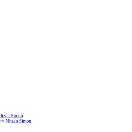
חומרים שהייתי רוצה להשמיע בתוכנית שלי מאת נִיצָן סִימוֹן mon
אלבומים נדירים שאני מחפש פיזית וגם דיגיטלית מאת נִיצָן סִימוֹן Nitzan Simon