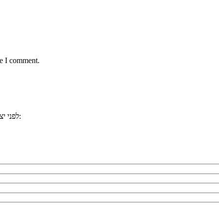
me I comment.
, ייתכן וכבר ענינו לשאלתכם. למשל:
לפני י