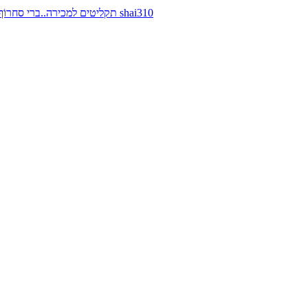
תקליטים למכירה..ברי סחרוֹף, ז׳אן קונפליקט, כרומוזום, מינימל קומפקט, רמי פורטיס מאת shai310