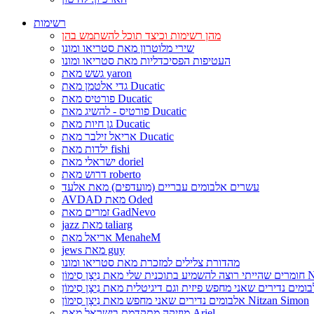
רשימות
מהן רשימות וכיצד תוכל להשתמש בהן
שירי מלוטרון מאת סטריאו ומונו
העטיפות הפסיכדליות מאת סטריאו ומונו
גשש מאת yaron
גדי אלטמן מאת Ducatic
פורטיס מאת Ducatic
פורטיס - להשיג מאת Ducatic
גן חיות מאת Ducatic
אריאל זילבר מאת Ducatic
ילדות מאת fishi
ישראלי מאת doriel
דרוש מאת roberto
עשרים אלבומים עבריים (מועדפים) מאת אלעד
AVDAD מאת Oded
זמרים מאת GadNevo
jazz מאת taliarg
אריאל מאת MenaheM
jews מאת guy
מהדורת צלילים למזכרת מאת סטריאו ומונו
Nitzan Si
אלבומים נדירים שאני מחפש מאת נִיצָן סִימוֹן Nitzan Simon
מוזיקה מתקדמת בישראל מאת Ariel