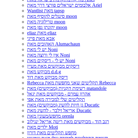
אלבומים ישראלים פורצי דרך מאת Ariel
Wantlist מאת tapsp
סינגלים להוסיף מאת moon
טרילוגיה מאת moon
יהונתן גפן מאת moon
eliaz מאת eliaz
אבא מאת פייגי
האהובים מאת Alumachaun
יש לי מאת Noni
אין לי ורוצה מאת Noni
יש לי - דיסקים מאת Noni
דיסקים מבוקשים מאת מעיין
מבוקש מאת d.d.g
דיסק מבוקש מאת דוד
Rebecca תקליטים שאני מחפשת מאת Rebecca
רשימת הקניות (מבוקשים) מאת matandole
אהרון עמרם - מבוקשים מאת יגאל
תקליטים שלי למכירה מאת אפי
גן חיות להשיג (מבוקשים) מאת Ducatic
אריאל זילבר - להשיג מאת Ducatic
מחפש/מעונין מאת orenla
רגב הוד - מבוקשים מאת ריטה אריאל ינגילוב
ילדים מאת Moti
מחפש תקליטים מאת דורון