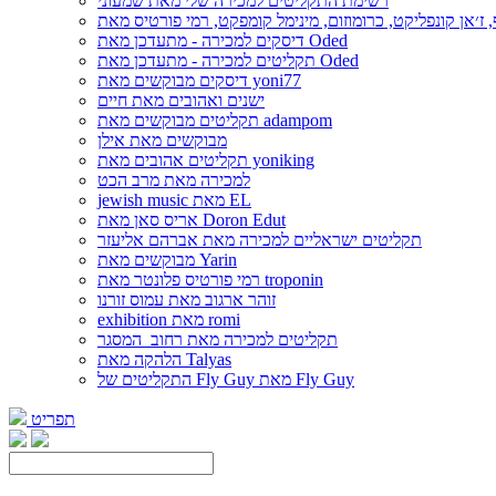
רשימת התקליטים למכירה שלי מאת שמעוני
דיסקים למכירה - מתעדכן מאת Oded
תקליטים למכירה - מתעדכן מאת Oded
דיסקים מבוקשים מאת yoni77
ישנים ואהובים מאת חיים
תקליטים מבוקשים מאת adampom
מבוקשים מאת אילן
תקליטים אהובים מאת yoniking
למכירה מאת מרב הכט
jewish music מאת EL
אריס סאן מאת Doron Edut
תקליטים ישראליים למכירה מאת אברהם אליעזר
מבוקשים מאת Yarin
רמי פורטיס פלונטר מאת troponin
זוהר ארגוב מאת עמוס זורנו
exhibition מאת romi
תקליטים למכירה מאת רחוב_המסגר
הלהקה מאת Talyas
התקליטים של Fly Guy מאת Fly Guy
תפריט