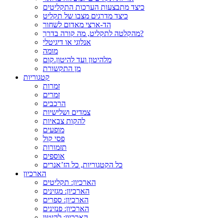
כיצד מתבצעות הערכות התקליטים
כיצד מדרגים מצבו של תקליט
הד-ארצי מאדום לשחור
מהקלטה לתקליט, מה קורה בדרך?
אנלוגי או דיגיטלי
מומה
מלהיטון ועד להיטון.קום
מן התקשורת
קטגוריות
זמרות
זמרים
הרכבים
צמדים ושלישיות
להקות צבאיות
מופעים
פסי קול
תזמורות
אוספים
כל הקטגוריות, כל הז’אנרים
הארכיון
הארכיון: תקליטים
הארכיון: מגזינים
הארכיון: ספרים
הארכיון: פנזינים
הארכיון: להיטון