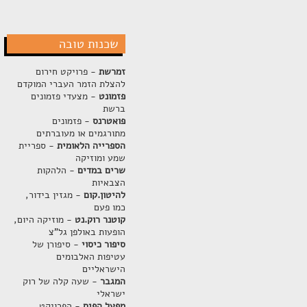
שכנות טובה
זמרשת
- פרויקט חירום
להצלת הזמר העברי המוקדם
פזמונט
- מצעדי פזמונים
ברשת
פואטרנס
- פזמונים
מתורגמים או מעוברתים
הספרייה הלאומית
- ספריית
שמע ומוזיקה
שרים במדים
- הלהקות
הצבאיות
להיטון.קום
- מגזין בידור,
כמו פעם
קוטנר רוק.נט
- מוזיקה היום,
הופעות באולפן גל"צ
סיפור כיסוי
- סיפורן של
עטיפות האלבומים
הישראליים
המגבר
- שעה קלה של רוק
ישראלי
מפעל הפיס
- הפרויקט