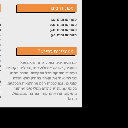
מפת דרכים
סטריאו ומונו 1.0
ז
סטריאו ומונו 2.0
פ
סטריאו ומונו 3.0
פ
סטריאו ומונו 3.1
ה
ש
ל
מעוניינים לסייע?
ק
ס
ה
אנו מעוניינים בתקליטים ישנים מכל
מ
הסוגים, ישראליים ולועזיים, גדולים כקטנים
ד
ועיתוני מוסיקה מכל התקופות. הדבר יסייע
י
לנו להעשיר את האתר במידע שלא הכרנו
פ
לפני כן, וגם לכסות חלק מההוצאות הכספיות.
ז
כל מי שמעוניין לתרום תקליטים ועיתוני
צ
מוסיקה, צרו אתנו קשר בתיבה שמשמאל.
מ
תודה!