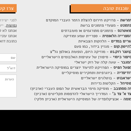
שכנות טובה
צרו קש
מרשת
- פרויקט חירום להצלת הזמר העברי המוקדם
לפני יציר
זמונט
- מצעדי פזמונים ברשת
נפוצות
, יי
ואטרנס
- פזמונים מתורגמים או מעוברתים
אנחנו לא ק
ספרייה הלאומית
- ספריית שמע ומוזיקה
אנחנו עוני
רים במדים
- הלהקות הצבאיות
כתובת דוא"
היטון.קום
- מגזין בידור, כמו פעם
וטנר רוק.נט
- מוזיקה היום, הופעות באולפן גל"צ
יפור כיסוי
- סיפורן של עטיפות האלבומים הישראליים
מגבר
- שעה קלה של רוק ישראלי
פעל הפיס
- הפרויקט לתיעוד יוצרים במוסיקה הישראלית
ודיפדיה
- ביוגרפיות ותחקירים מוסיקליים
שראבוט
- בוטלגים ישראליים
וסיהל
- הקלטות נדירות
ה מסתובב
- מוסיקה מימי הבראשית של הפופ העברי (ארכיון)
ד א' צד ב'
- המדריך הישראלי להדפסות תקליטים (ארכיון)
ומה
- אנציקלופדיה של המוסיקה הישראלית (ארכיון חלקי)