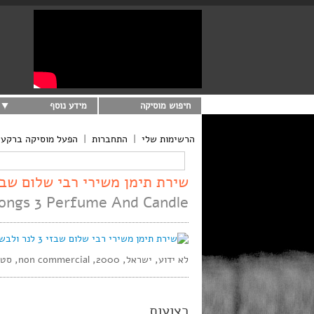
חיפוש מוסיקה
מידע נוסף
הרשימות שלי
|
התחברות
|
הפעל מוסיקה ברקע
שירת תימן משירי רבי שלום שבזי 3 לנר ולבשמים (0
ongs 3 Perfume And Candle
לא ידוע, ישראל, 2000, non commercial, סטריאו
רצועות