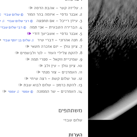
1. עליזה קשי‏ – אהבת הדסה
2. אבנר גדסי‏ – איומה בהר המור
© שלום שבזי ♫ י
3. עידן רייכל‏ – אם תחפצה
© רבי שלום שבזי ♫ עיד
4. הברירה הטבעית‏ – אני תמה
© רבי שלום שבזי
5. אבנר גדסי‏ – אשביעך דודי
6. חנה אהרוני‏ – דברי שיר
♫ שלום בן יוסף שבזי
7. ציון גולן‏ – יום אזכרה חטאי
8. להקת צלילי העוד‏ – לנר ולבשמים
9. שמיניית ווקאל‏ – ספרי תמה
10. ציון גולן‏ – עין ולב
11. העמרנים‏ – צור מנתי
12. שר שלום קשת‏ – רצה שיחי
13. להקת כרמון‏ – שלום לבוא שבת
14. העמרנים‏ – שר הממונה
© עממי ♫ עממי
משתתפים
שלום שבזי
הערות