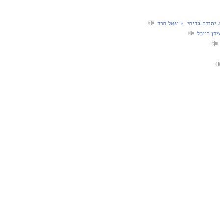
הודה בדיחי ♭ יגאל חרד
ן רייכל