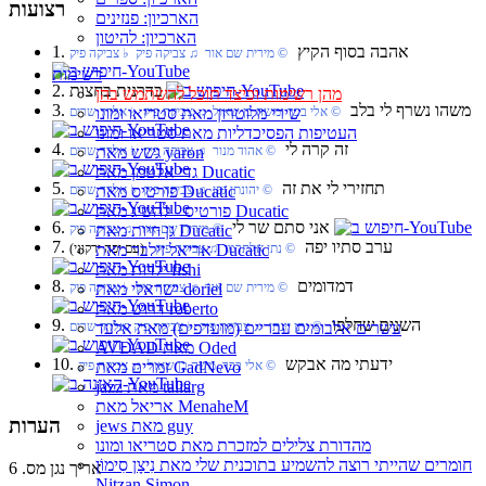
רצועות
הארכיון: פנזינים
הארכיון: להיטון
1. אהבה בסוף הקיץ
© מירית שם אור ♫ צביקה פיק ♭ צביקה פיק
רשימות
2. בדרנית בחצות
מהן רשימות וכיצד תוכל להשתמש בהן
3. משהו נשרף לי בלב
שירי מלוטרון מאת סטריאו ומונו
© אלי בכר ומשה בן שאול ♫ צביקה פיק ♭ אלדד שרים
העטיפות הפסיכדליות מאת סטריאו ומונו
4. זה קרה לי
גשש מאת yaron
© אהוד מנור ♫ צביקה פיק ♭ אלדד שרים
גדי אלטמן מאת Ducatic
5. תחזירי לי את זה
פורטיס מאת Ducatic
© יהונתן גפן ♫ צביקה פיק ♭ אלדד שרים
פורטיס - להשיג מאת Ducatic
6. אני סתם שר לי
גן חיות מאת Ducatic
© מירית שם-אור ♫ צביקה פיק
7. ערב סתיו יפה
אריאל זילבר מאת Ducatic
© נתן אלתרמן ♫ צביקה פיק
(עם יפה ירקוני)
ילדות מאת fishi
8. דמדומים
ישראלי מאת doriel
© מירית שם אור ♫ צביקה פיק ♭ צביקה פיק
דרוש מאת roberto
9. השנים שחלפו
עשרים אלבומים עבריים (מועדפים) מאת אלעד
© נתן יונתן ♫ צביקה פיק ♭ צביקה פיק ואלדד שרים
AVDAD מאת Oded
10. ידעתי מה אבקש
זמרים מאת GadNevo
© אלי בכר, משה בן שאול ♫ צביקה פיק
jazz מאת taliarg
אריאל מאת MenaheM
הערות
jews מאת guy
מהדורת צלילים למזכרת מאת סטריאו ומונו
חומרים שהייתי רוצה להשמיע בתוכנית שלי מאת נִיצָן סִימוֹן
אריך נגן מס. 6
Nitzan Simon