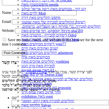
אריאל זילבר - להשיג מאת Ducatic
מחפש/מעונין מאת orenla
רגב הוד - מבוקשים מאת ריטה אריאל ינגילוב
Name
ילדים מאת Moti
מחפש תקליטים מאת דורון
Email
רשימת התקליטים למכירה שלי מאת שמעוני
תקליטים למכירה..ברי סחרוֹף, ז׳אן קונפליקט, כרומוזום,
Website
מינימל קומפקט, רמי פורטיס מאת shai310
דיסקים למכירה - מתעדכן מאת Oded
תקליטים למכירה - מתעדכן מאת Oded
Save my name, email, and website in this browser for the next
דיסקים מבוקשים מאת yoni77
time I comment.
ישנים ואהובים מאת חיים
תקליטים מבוקשים מאת adampom
מבוקשים מאת אילן
תקליטים אהובים מאת yoniking
צרו קשר
למכירה מאת מרב הכט
jewish music מאת EL
לפני יצירת קשר, עברו על הדף
שאלות נפוצות
, ייתכן וכבר ענינו
אריס סאן מאת Doron Edut
לשאלתכם. למשל:
תקליטים ישראליים למכירה מאת אברהם אליעזר
אנחנו לא קונים ולא מוכרים תקליטים,
מבוקשים מאת Yarin
אנחנו עונים לפניות בדוא"ל בלבד,
רמי פורטיס פלונטר מאת troponin
כתובת דוא"ל ומספר טלפון לא יפורסמו.
זוהר ארגוב מאת עמוס זורנו
exhibition מאת romi
שם
תקליטים למכירה מאת רחוב_המסגר
הלהקה מאת Talyas
דוא"ל