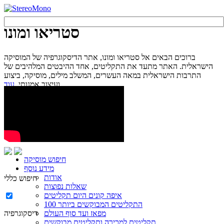
סטריאו ומונו
ברוכים הבאים אל סטריאו ומונו, אתר הדיסקוגרפיה של המוסיקה
הישראלית. האתר מתעד את התקליטים, אחד ההיבטים המלהיבים של
התרבות הישראלית במאה העשרים, המשלב מילים, מוסיקה, ביצוע
עוד...
ועיצוב אמנותי.
חיפוש מוסיקה
מידע נוסף
אודות
חיפוש כללי
שאלות נפוצות
איפה קונים היום תקליטים
100 התקליטים המבוקשים ביותר
מפאז ועד סוף העולם
דיסקוגרפיה
תקליטים למכירה ותקליטים מבוקשים