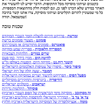
כקטנים ועיתוני מוסיקה מכל התקופות. הדבר יסייע לנו להעשיר את
האתר במידע שלא הכרנו לפני כן, וגם לכסות חלק מההוצאות הכספיות.
כל מי שמעוניין לתרום תקליטים ועיתוני מוסיקה, צרו אתנו קשר בתיבה
שמשמאל. תודה!
שכנות טובה
זמרשת
- פרויקט חירום להצלת הזמר העברי המוקדם
פזמונט
- מצעדי פזמונים ברשת
פואטרנס
- פזמונים מתורגמים או מעוברתים
הספרייה הלאומית
- ספריית שמע ומוזיקה
שרים במדים
- הלהקות הצבאיות
להיטון.קום
- מגזין בידור, כמו פעם
קוטנר רוק.נט
- מוזיקה היום, הופעות באולפן גל"צ
סיפור כיסוי
- סיפורן של עטיפות האלבומים הישראליים
המגבר
- שעה קלה של רוק ישראלי
מפעל הפיס
- הפרויקט לתיעוד יוצרים במוסיקה הישראלית
דודיפדיה
- ביוגרפיות ותחקירים מוסיקליים
ישראבוט
- בוטלגים ישראליים
פוסיהל
- הקלטות נדירות
זה מסתובב
- מוסיקה מימי הבראשית של הפופ העברי (ארכיון)
צד א' צד ב'
- המדריך הישראלי להדפסות תקליטים (ארכיון)
מומה
- אנציקלופדיה של המוסיקה הישראלית (ארכיון חלקי)