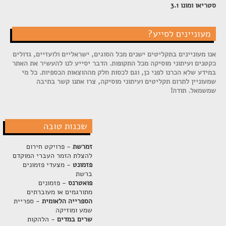
סטריאו ומונו 3.1
מעוניינים לסייע?
אנו מעוניינים בתקליטים ישנים מכל הסוגים, ישראליים ולועזיים, גדולים
כקטנים ועיתוני מוסיקה מכל התקופות. הדבר יסייע לנו להעשיר את האתר
במידע שלא הכרנו לפני כן, וגם לכסות חלק מההוצאות הכספיות. כל מי
שמעוניין לתרום תקליטים ועיתוני מוסיקה, צרו אתנו קשר בתיבה
שמשמאל. תודה!
שכנות טובה
זמרשת
- פרויקט חירום
להצלת הזמר העברי המוקדם
פזמונט
- מצעדי פזמונים
ברשת
פואטרנס
- פזמונים
מתורגמים או מעוברתים
הספרייה הלאומית
- ספריית
שמע ומוזיקה
שרים במדים
- הלהקות