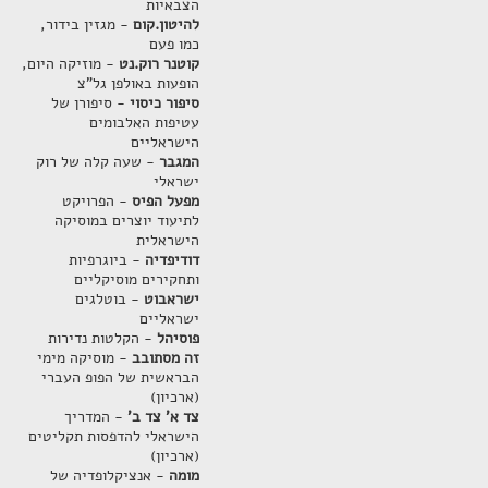
הצבאיות
להיטון.קום
- מגזין בידור,
כמו פעם
קוטנר רוק.נט
- מוזיקה היום,
הופעות באולפן גל"צ
סיפור כיסוי
- סיפורן של
עטיפות האלבומים
הישראליים
המגבר
- שעה קלה של רוק
ישראלי
מפעל הפיס
- הפרויקט
לתיעוד יוצרים במוסיקה
הישראלית
דודיפדיה
- ביוגרפיות
ותחקירים מוסיקליים
ישראבוט
- בוטלגים
ישראליים
פוסיהל
- הקלטות נדירות
זה מסתובב
- מוסיקה מימי
הבראשית של הפופ העברי
(ארכיון)
צד א' צד ב'
- המדריך
הישראלי להדפסות תקליטים
(ארכיון)
מומה
- אנציקלופדיה של