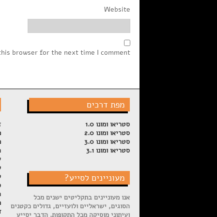
Website
this browser for the next time I comment.
מפת דרכים
סטריאו ומונו 1.0
ז
סטריאו ומונו 2.0
פ
סטריאו ומונו 3.0
פ
סטריאו ומונו 3.1
ה
ש
ל
מעוניינים לסייע?
ק
ס
ה
אנו מעוניינים בתקליטים ישנים מכל
מ
הסוגים, ישראליים ולועזיים, גדולים כקטנים
ד
ועיתוני מוסיקה מכל התקופות. הדבר יסייע