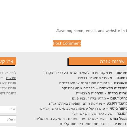
Save my name, email, and website in 
שכנות טובה
צרו קש
מרשת
- פרויקט חירום להצלת הזמר העברי המוקדם
לפני יציר
זמונט
- מצעדי פזמונים ברשת
נפוצות
, יי
ואטרנס
- פזמונים מתורגמים או מעוברתים
אנחנו לא ק
ספרייה הלאומית
- ספריית שמע ומוזיקה
אנחנו עוני
רים במדים
- הלהקות הצבאיות
כתובת דוא"
היטון.קום
- מגזין בידור, כמו פעם
וטנר רוק.נט
- מוזיקה היום, הופעות באולפן גל"צ
יפור כיסוי
- סיפורן של עטיפות האלבומים הישראליים
מגבר
- שעה קלה של רוק ישראלי
פעל הפיס
- הפרויקט לתיעוד יוצרים במוסיקה הישראלית
ודיפדיה
- ביוגרפיות ותחקירים מוסיקליים